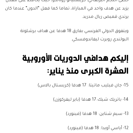
خطى النجم البرتغالي، كريستيانو رونالدو، حيث يحافظ على معدل
يزيد عن هدف واحد في المباراة، تماما كما فعل “الدون” عندما كان
يرتدي قميص ريال مدريد.
ويتفوق الدولي الفرنسي بفارق 18 هدفا عن هداف برشلونة
البولندي روبرت ليفاندوفسكي.
إليكم هدافي الدوريات الأوروبية
العشرة الكبرى منذ يناير:
15- جان فيليب ماتيتا:
17 هدفا (كريستال بالاس)
14- باتريك شيك:
17 هدفا (باير ليفركوزن)
13- سيم شتاين:
18 هدفا (فينورد)
12- أياسي أويدا:
18 هدفا (فينورد)