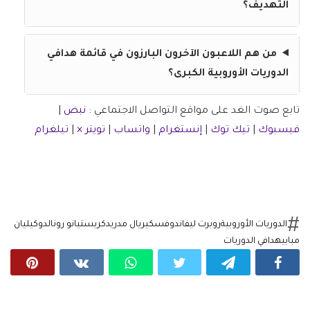
التهديف؟
من هم اللاعبون الآخرون البارزون في قائمة هدافي
الدوريات الأوروبية الكبرى؟
تابع صوت الغد على مواقع التواصل الاجتماعي :
نبض
|
فيسبوك
|
تيك توك
|
إنستغرام
|
واتساب
|
تويتر ×
|
تيلغرام
الدوريات الأوروبية
روبرت ليفاندوفسكي
ريال مدريد
كريستيانو رونالدو
كيليان
مبابي
هدافي الدوريات