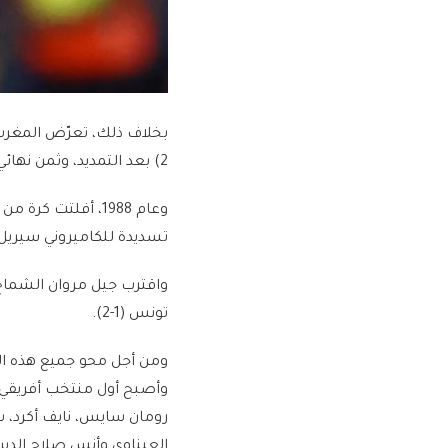
2) بعد التمديد، وثمن نهائي النسخة الأخيرة على يد جنوب أفريقيا (0-2).
وعام 1988، أفلتت 
تسديدة للكاميروني سيريل م
تونس (1-2).
ومن أجل محو جميع هذه الذ
وأصبح أول منتخب أفريقي و
رومان سايس، نايف أكرد، سفي
العيناوي وأنس صلاح الدين