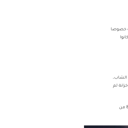
رة خصوصا
نوا
لمدرب الشاب،
زيّن به خزانة لم
وكان ذلك عام 1976 في إثيوبيا، حيث أدرك أحمد مكروح الشهير بلقب “بابا” التعادل في الدقيقة 88 من