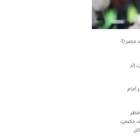
بخلاف ذلك، تعرّض المغرب للكثير من الانتكاسات، آخرها الخروج من ربع نهائي نسخة 2021 على يد مصر (1-
 إثر
غ نهائي 2004 قبل أن يخسر أمام
 قطر
ف حكيمي،
ائل