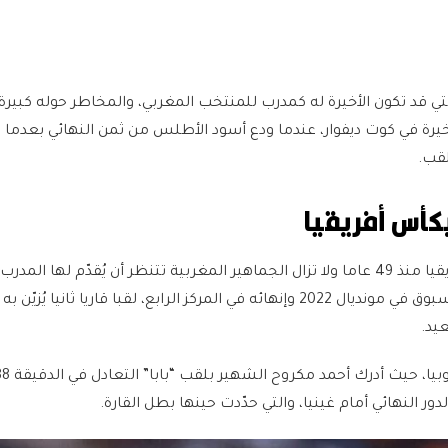
التي قد تكون الأخيرة له كمدرب للمنتخب المغربي، والمخاطر حوله كبي
رة في كوت ديفوار، عندما ودع أسود الأطلس من ثمن النهائي بعدما كا
لقب.
كأس أفريقيا
ولم يفز المغرب بكأس أفريقيا منذ 49 عاما ولا تزال الجماهير المغربية تتنظر أن يُقدّم لها ا
الذي قادها إلى إنجاز غير مسبوق في مونديال 2022 وإنهائه في المركز الرابع، لقبا قاريا ثانيا يُ
عيد.
لدور النهائي أمام غينيا، والتي حدّدت حينها بطل القارة.