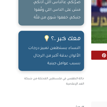
ضرّتكم، عالناس اللي أذتكم،
مش على الناس اللي وقّفوا
جنبكم، خففوا شوي من قلّة
الأصل
معك خبر ..؟
النساء يستطعن تمييز درجات
الألوان بدقة أكبر من الرجال
Pinterest
بسبب عوامل جينية
حالة الطقس في فلسطين المحتلة من شبكة
الغد الإعلامية