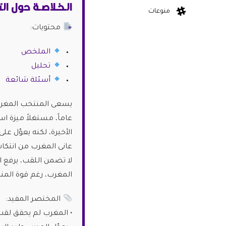
الـخـلاصـة حول ال
منوعات
محتويات:
الملخص
تحليل
أسئلة شائعة
لا تضمن اللقب، يرفع ا
المغرب، رغم قوة المن
المختصر المفيد:
• المغرب لم يحقق لقب كأس الأمم الأفريقية