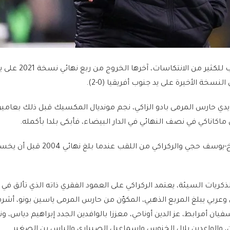
كرة من يدي حارس المرمى بادو الزاكي، نجم مونديال المكسيك قبل ذلك بعامين،
اكاناكي في نصف النهائي في الدار البيضاء، فأبكى بلدا بأكمله.
واقترب جيل مروان الشماخ-يوسف حجي والركراكي من اللقب عندما بل
كريات السيئة، يعتمد الركراكي على العمود الفقري ذاته الذي تألق في
عربي يبلغ المربع الذهبي، المكوّن من حارس المرمى ياسين بونو، أشر
ان أمرابط، عز الدين أوناحي، معززا بالوافدين الجدد إبراهيم دياس، ون
، والواعدين بلال الخنوس وإسماعيل الصيباري وإلياس بن الصغير.