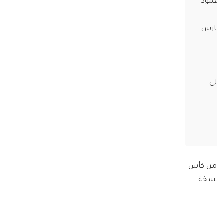
دماً العمود
الشهير لحارس
لى
المنتخب المغربي لكرة القدم ومدرّبه وليد الركراكي آمالا كبيرة على استضافة النسخة الـ35 من كأس
 نسخة