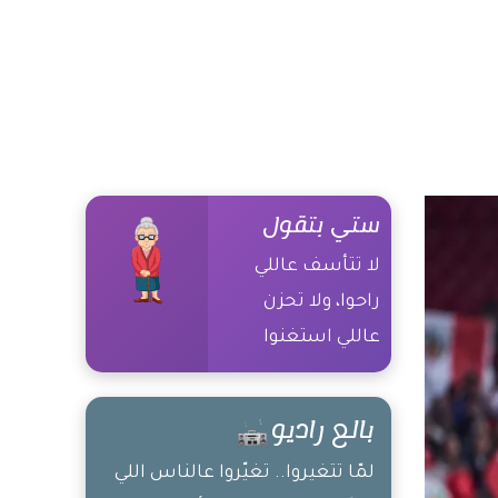
ستي بتقول
لا تتأسف عاللي
راحوا، ولا تحزن
عاللي استغنوا
بالع راديو
لمّا تتغيروا.. تغيّروا عالناس اللي