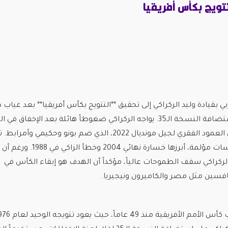
تتويج بكأس أفريقيا
عاماً، مستغلاً ميزة استضافة النسخة الـ35. يواجه الركراكي ضغوطاً هائلة بعد الإخفاق
الأخيرة، لكنه يعوّل على العمود الفقري لجيل مونديال 2022، الذي ضم بونو وحكيمي وأم
عانى المغرب من انتكاسات مؤلمة، أبرزها خسارة نهائي 2004 
لركراكي سقف الطموحات عالياً، مؤكداً أن الهدف هو إبقاء الكأس في
افسين مثل مصر والكاميرون ونيجيريا.
 منذ 49 عاماً، حيث يعود تتويجه الوحيد لعام 1976.