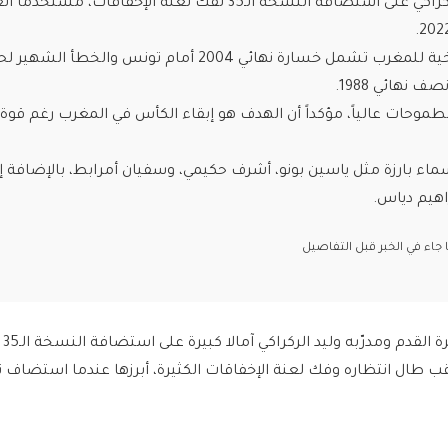
• يعوّل المدرب وليد الركراكي على استضافة النسخة الـ35 لفك لعنة الإخفاقات، مستخ
• أبرز الانتكاسات التاريخية للمغرب تشمل خسارة نهائي 2004 أمام تونس والخطأ 
ف نهائي 1988.
طموحات عالياً، مؤكداً أن الهدف هو إبقاء الكأس في المغرب رغم قوة
سماء بارزة مثل ياسين بونو، أشرف حكيمي، وسفيان أمرابط، بالإضافة إ
راهيم دياس.
اء في الخبر قبل التفاصيل
يعقد 
بلقب طال انتظاره وفك لعنة الإخفاقات الكثيرة، أبرزها عندما استضاف