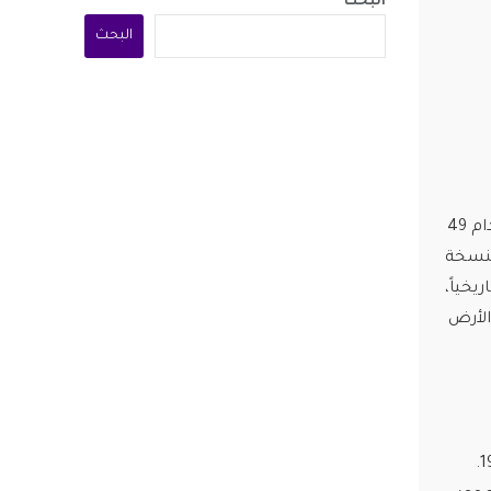
البحث
البحث
يسعى المنتخب المغربي بقيادة وليد الركراكي إلى تحقيق **التتويج بكأس أفريقيا** بعد غياب دام 49
 في النسخة
رابط. تاريخياً،
وخطأ الزاكي في 1988. ورغم أن الأرض