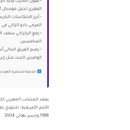
الفقري لجيل مونديال 2022.
المرمى بادو الزاكي في نص
• رفع الركراكي سقف ال
المنافسين.
• يضم الفريق الحالي أ
الوافدين الجدد مثل إب
خلاصة مختصرة لأهم ما ج
الأمم الأفريقية، للتتويج 
1988 وخسر نهائي 2004.