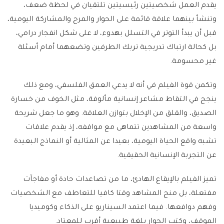
يقدم العمل شخصيتين رئيسيتين تلتقيان في لحظة ضعف،
وتنشأ بينهما علاقة قائمة على الحوار والمرح والمشاركة اليومية،
قبل أن يبدأ التوتر في التسلل بهدوء، لا على شكل انفجار درامي،
بل كحالة ارتباك تدريجية تربك الطرفين وتضعهما أمام أسئلة
غير محسومة.
وتكمن قوة الفيلم في أنه لا يدعي العمق الفلسفي، ومع ذلك
ينجح في التقاط مشاعر إنسانية مألوفة، مثل الخوف من خسارة
الصديق، والقلق من الإخلال بتوازن العلاقة. وهو ما جعل شريحة
واسعة من المشاهدين تتماهى مع مواقفه، إذ يقدم علاقات
تشبه واقع الحياة اليومية، بعيدا عن المثالية أو النماذج البعيدة
عن التجربة الإنسانية الحقيقية.
تميز الفيلم بالإيقاع الهادئ، ما من تصاعدات حادة أو مفاجآت
مفتعلة، بل منح المشاهد وقتا كافيا للتعاطف مع الشخصيات
وفهم دوافعها. فيما اعتمد السيناريو على الذكاء وكوميديا
الموقف، وكتب الحوار بلغة طبيعية أقرب للمعتاد.