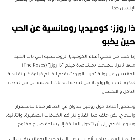
الإنسان حقا.
ذا روزز: كوميديا رومانسية عن الحب
حين يخبو
إذا كنت من محبي أفلام الكوميديا الرومانسية التي بات الجيد
منها نادرا، ننصحك بمشاهدة فيلم “ذا روزز” (The Roses)
المقتبس عن رواية “حرب الورود”، يقدم الفيلم قراءة غير تقليدية
لفكرة الحب والزواج، لا من لحظة البدايات الحالمة، بل من لحظة
التآكل والانكسار.
وتتمحور أحداثه حول زوجين يبدوان في الظاهر مثالا للاستقرار
والنجاح، لكن خلف هذا القناع تتراكم الخلافات الصغيرة، والأنانية،
وسوء الفهم، إلى أن تتحول العلاقة إلى ساحة صراع مفتوح.
ما يميز العمل دراميا أنه لا يسعى إلى تمجيد الرومانسية، بل إلى