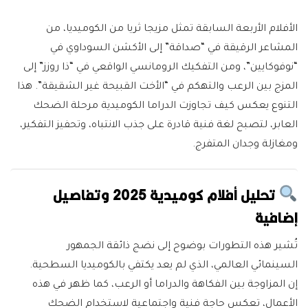
الأفلام الأربعة السابقة تمثل مزيجا ثريا من الكوميديا، من
المشاعر الرقيقة في “صداقة” إلى الأكشن السوداوي في
“نوفوكايين”، ومن التفكيك الرومانسي الواقعي في “ذا روزز” إلى
المزج بين الرعب والتهكم في “الأخت القبيحة غير الشقيقة”. هذا
التنوع يعكس كيف تجاوزت الدراما الكوميدية مرحلة الضحك
العابر، لتصبح لغة فنية قادرة على جذب الانتباه، وتحفيز التفكير،
ومغازلة وجدان المتفرج.
تحليل أفلام كوميدية 2025 وتفاصيل
إضافية
تُشير هذه التطورات بوضوح إلى نضج ذائقة الجمهور
السينمائي العالمي، الذي لم يعد يكتفي بالكوميديا السطحية.
إن المزاوجة بين الفكاهة والدراما أو الرعب، كما ظهر في هذه
الأعمال، تعكس حاجة فنية واجتماعية لاستخدام الضحك