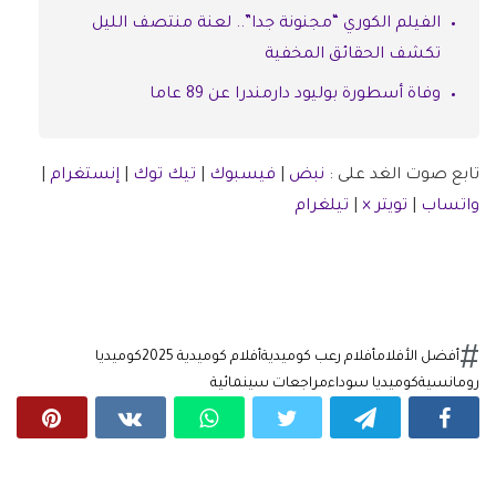
الفيلم الكوري “مجنونة جدا”.. لعنة منتصف الليل
تكشف الحقائق المخفية
وفاة أسطورة بوليود دارمندرا عن 89 عاما
تابع صوت الغد على :
نبض
|
فيسبوك
|
تيك توك
|
إنستغرام
|
واتساب
|
تويتر ×
|
تيلغرام
أفضل الأفلام
أفلام رعب كوميدية
أفلام كوميدية 2025
كوميديا
رومانسية
كوميديا سوداء
مراجعات سينمائية