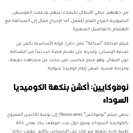
من جهتهم، حظي الأبطال بكيمياء بينهم، ودعمت الموسيقى
التصويرية المزاج العام للعمل، أما الإخراج فمال إلى البساطة مع
الاهتمام بالتفاصيل الصغيرة.
فيلم صداقة “صداقة” عمل دافئ، قوته الأساسية تكمن في
صدقه الإنساني، وقدرته على تقديم قصة حب تبدأ من الصداقة
دون افتعال، وهو فيلم مناسب لمن يبحث عن مشاهدة خفيفة،
ومريحة نفسيا، ضمن إطار كوميديا متوازنة.
نوفوكايين: أكشن بنكهة الكوميديا
السوداء
ينتمي فيلم “نوفوكايين” (Novocaine) إلى نوعية الأكشن الممزوج
بالكوميديا السوداء، ويدور حول نيت، موظف بنك يعاني حالة
طبية نادرة تجعله غير قادر على الإحساس بالألم. تنقلب حياته