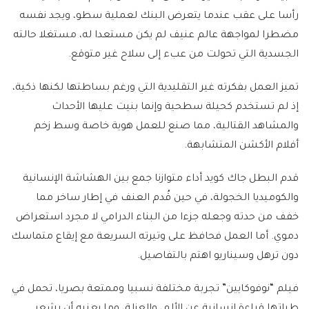
رأسا على عقب عندما يتعرض البنك لعملية سطو، ويجد نفسه
مضطرا لمواجهة عالم عنيف لم يكن مستعدا له، مستغلا حالته
الجسدية التي تحولت من عبء إلى سلاح غير متوقع.
تميز العمل بفكرته غير التقليدية التي ورغم بساطتها لكنها ذكية،
إذ لم تستخدم كحيلة سطحية وإنما بنيت عليها الأحداث
والمشاهد القتالية، مما صنع للعمل هوية خاصة وسط زخم
أفلام الأكشن المتشابهة.
قدم البطل جاك كويد أداء متوازنا جمع بين الهشاشة الإنسانية
والكوميديا الخجولة، في حين قُدم العنف في إطار ساخر مما
خفف من حدته وجعله جزءا من البناء الدرامي لا مجرد استعراض
دموي. أما العمل فحافظ على وتيرته السريعة مع إيقاع متماسك
دون ترهل وسيناريو اهتم بالتفاصيل.
فيلم “نوفوكايين” تجربة مختلفة نسبيا وممتعة بصريا، تحمل في
طياتها قراءة إنسانية عن الألم، والعزلة، وما يعنيه أن يشعر