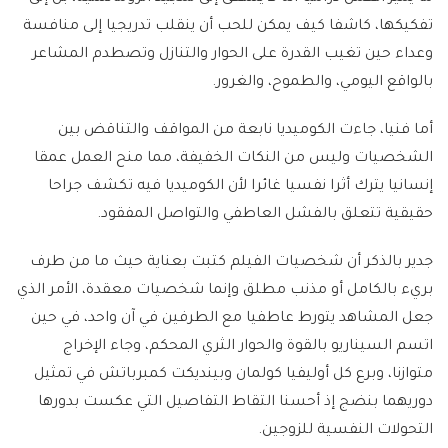
تفكيكها، كاشفا كيف يمكن للحب أن ينقلب تدريجيا إلى منافسة
وعداء حين تغيب القدرة على الحوار والتنازل وتصطدم المشاعر
بالواقع اليومي، والطموح، والغرور.
أما فنيا، جاءت الكوميديا نابعة من المواقف والتناقض بين
الشخصيات وليس من النكات الخفيفة، مما منح العمل عمقا
إنسانيا يترك أثرا نفسيا غائرا لأن الكوميديا فيه تكشف جراحا
حقيقية تتعلق بالفشل العاطفي والتواصل المفقود.
جدير بالذكر أن شخصيات الفيلم كتبت بعناية حيث ما من طرف
بريء بالكامل أو مذنب مطلق وإنما شخصيات معقدة، الأمر الذي
جعل المشاهد يتورط عاطفيا مع الطرفين في آن واحد، في حين
اتسم السيناريو بالقوة والحوار الثري المحكم، وجاء الإخراج
متوازنا، وبرع كل أوليفيا كولمان وبينديكت كمبرباتش في تمثيل
دوريهما بنضج إذ أحسنا التقاط التفاصيل التي عكست بدورها
التحولات النفسية للزوجين.