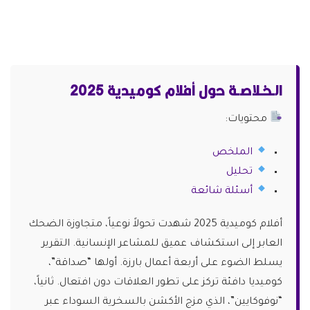
الـخـلاصـة حول أفلام كوميدية 2025
محتويات:
الملخص
تحليل
أسئلة شائعة
أفلام كوميدية 2025 شهدت تحولاً نوعياً، متجاوزة الضحك
العابر إلى استكشاف عميق للمشاعر الإنسانية. التقرير
يسلط الضوء على أربعة أعمال بارزة. أولها “صداقة”،
كوميديا دافئة تركز على تطور العلاقات دون افتعال. ثانياً،
“نوفوكايين”، الذي مزج الأكشن بالسخرية السوداء عبر