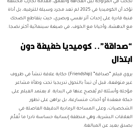
نجحت في المزاوجة بين الفكاهة والعمق، مقدمة تجارب مختلفة
تؤكد أن الكوميديا في 2025 لم تعد مجرد وسيلة للترفيه، بل أداة
فنية قادرة على إحداث أثر نفسي وبصري، حيث يتقاطع الضحك
مع الدهشة، وأحيانا مع الخوف، في صيغة سينمائية أكثر نضجا.
“صداقة”.. كوميديا خفيفة دون
ابتذال
يروي فيلم “صداقة” (Friendship) حكاية علاقة تنشأ في ظروف
غير متوقعة، قبل أن تبدأ بالتحول تدريجيا تحت وطأة مشاعر
مؤجلة وأسئلة لم يُفصح عنها في البداية. لا يعتمد الفيلم على
حبكة معقدة أو أحداث متسارعة، بل يراهن على تطور
الشخصيات، وعلى المساحة الرمادية الدقيقة الفاصلة في
العلاقات البشرية، وهي منطقة إنسانية حساسة نادرا ما تُقدَّم
بصدق بعيد عن المبالغة.