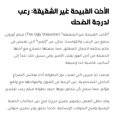
الأخت القبيحة غير الشقيقة: رعب
لدرجة الضحك
“الأخت القبيحة غير الشقيقة” (The Ugly Stepsister) فيلم أوروبي
يجمع بين الرعب والكوميديا، يحكي عن “إلفيرا” التي تعيش في
عالم يحكمه الجمال المطلق، مما يجعلها تتصارع مع أختها
الجميلة من أجل الفوز بقلب الأمير، وفي سبيل ذلك تلجأ إلى
أساليب قاسية جدا وعنيفة.
قدمت ليا ميرين التي لعبت دور البطولة أداء يعكس الصراع
الداخلي للشخصية، بين الرغبة في القبول والمواجهة مع واقع
مؤلم، مما سمح بأن يتجاوز دورها حدود بطولة فيلم رعب تقليدي.
وقد حظي العمل بتصوير بصري جريء مزج بين جماليات الحقبة
الزمنية وقبح التحولات الإنسانية، ناجحا بخلق توتر بصري متوازن