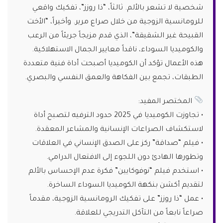
شخصية لا تشعر بالألم. ثالثاً، “ذا روزز”، تفكيك واقعي
للرومانسية الزوجية من خلال صراع مرير. وأخيراً، “الأخت
القبيحة غير الشقيقة”، الذي قدم مزيجاً جريئاً من الرعب
والكوميديا السوداء، ناقداً معايير الجمال الاستهلاكية.
هذه الأعمال تؤكد أن الكوميديا أصبحت أداة فنية متعددة
الطبقات، تجمع بين الفكاهة والعمق النفسي والبصري.
المختصر المفيد:
• تجاوزت الكوميديا في 2025 حدود الترفيه لتصبح أداة
لاستكشاف الصراعات الإنسانية والمشاعر المعقدة.
• فيلم “صداقة” ركز على الصدق الإنساني في العلاقات
وتطورها الهادئ دون اللجوء إلى الافتعال الدرامي.
• استخدم فيلم “نوفوكايين” فكرة عدم الإحساس بالألم
لتقديم أكشن بنكهة الكوميديا السوداء الساخرة.
• عمل “ذا روزز” على تفكيك الرومانسية الزوجية، مقدماً
صراعاً نابعاً من التآكل التدريجي للعلاقة.