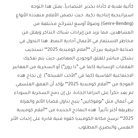
كآلية نقدية لا كأداة تخدير. اقتصادياً، يمثل هذا التوجه
استراتيجية إنتاجية ذكية، حيث تضمن الأفلام متعددة الأنواع
(Genre-Bending) وصولاً أوسع لشرائح مختلفة من
المشاهدين، مما يزيد من إيرادات شباك التذاكر ويقلل من
مخاطر الاستثمار في الأعمال أحادية النمط. هذا التحول في
صناعة الترفيه يبرز أن **أفلام كوميدية 2025** تستجيب
بشكل مباشر للقلق الوجودي المعاصر، حيث يتم تفكيك
العلاقات الإنسانية (كما في “ذا روزز”) أو السخرية من المعايير
الاجتماعية القاسية (كما في “الأخت القبيحة”). إن نجاح هذه
الموجة من **أفلام كوميدية 2025** يؤكد أن العمق الفلسفي
لم يعد حكراً على الدراما الجادة. بل إن دمج السخرية السوداء
في أعمال مثل “نوفوكايين” يتيح تناول قضايا الألم والعزلة
بطريقة أكثر تأثيراً. هذه النماذج الجديدة من **أفلام كوميدية
2025** ترسخ مكانة الكوميديا كقوة فنية قادرة على إحداث الأثر
النفسي والبصري المطلوب.