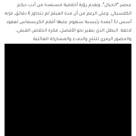
عنصر “الخيال”، ويقدم رؤية أخلاقية مستمدة من أدب ديكنز
الكلاسيكي. وعلى الرغم من أن مدة الفيلم لم تتجاوز 6 دقائق، فإنه
أسس لـ3 أعمدة رئيسية ستقوم عليها أفلام الكريسماس لعقود
لاحقة: البطل الذي يتغير نحو الأفضل، فكرة الخلاص القيمي،
والحضور الرمزي للثلج والدفء والمشاركة العائلية.