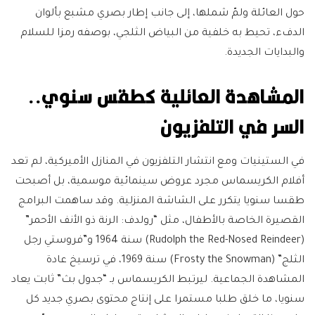
حول العائلة ولمّ شملها، إلى جانب إطار بصري مشبع بألوان
الدفء، تحيط به خلفية من البياض الثلجي، بوصفه رمزا للسلام
والبدايات الجديدة.
المشاهدة العائلية كطقس سنوي..
السر في التلفزيون
في الستينيات ومع انتشار التلفزيون في المنازل الأميركية، لم تعد
أفلام الكريسماس مجرد عروض سينمائية موسمية، بل أصبحت
طقسا سنويا يتكرر على الشاشة المنزلية. وقد ساهمت البرامج
القصيرة الخاصة بالأطفال، مثل “رولدف: الرنة ذو الأنف الأحمر”
(Rudolph the Red-Nosed Reindeer) سنة 1964 و”فروستي رجل
الثلج” (Frosty the Snowman) سنة 1969، في ترسيخ عادة
المشاهدة الجماعية. ليرتبط الكريسماس بـ “جدول بث” ثابت يعاد
سنويا، ما خلق طلبا مستمرا على إنتاج محتوى بصري جديد كل