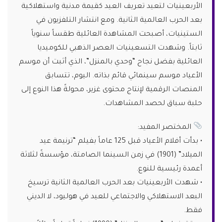
الأربعينيات لتعيد تعريف العيد كقيمة مدنية واستهلاكية
بعد الحرب العالمية الثانية. ومع انتشار التلفزيون في
الستينيات، أصبحت المشاهدة العائلية طقساً سنوياً
ثابتاً. وشهدت التسعينيات العصر الذهبي للكوميديا
العائلية بفضل نجاح “وحدي بالمنزل”، الذي أثبت أن موسم
الأعياد موسم سينمائي قائم بذاته. اليوم، تتسابق
المنصات الرقمية لإنتاج محتوى غزير، محولةً هذا النوع إلى
حلبة سباق لحصد المشاهدات.
المختصر المفيد:
• بدأت أفلام الأعياد قبل 125 عاماً بفيلم “ترنيمة عيد
الميلاد” (1901) في زمن السينما الصامتة، مؤسسةً لثلاثة
أعمدة رئيسية للنوع.
• شهدت الأربعينيات بعد الحرب العالمية الثانية ترسيخ
البعد الاستهلاكي والاجتماعي للعيد في هوليود، لا الديني
فقط.