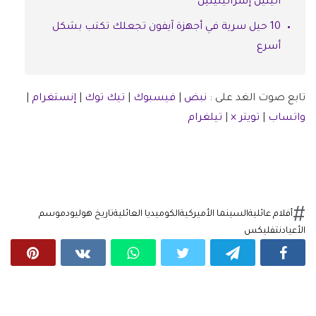
آليتين إسرائيليتين
10 حيل سرية في أجهزة آيفون تجعلك تكتب بشكل
أسرع
تابع صوت الغد على :
نبض
|
فيسبوك
|
تيك توك
|
إنستغرام
|
واتساب
|
تويتر ×
|
تيلغرام
أفلام عائلية
السينما الأميركية
الكوميديا العائلية
تاريخ هوليود
موسم
الأعياد
نتفليكس