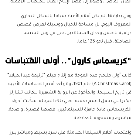
القرن الماضي، وصولا إلى عصر الإنتاج الغزير للمنصات الرقمية.
وفي بداياتها، لم تكن أفلام الأعياد سباقا بالشكل التجاري
المعروف اليوم، بل مساحة للخيال ووسيلة لعرض قصص
درامية تلامس وجدان المشاهدين، حتى في زمن السينما
الصامتة، قبل نحو 125 عاما.
“كريسماس كارول”.. أولى الاقتباسات
كانت أولى ملامح هذه الموجة مع إنتاج فيلم “ترنيمة عيد الميلاد”
(A Christmas Carol) عام 1901، وهو أحد أقدم الاقتباسات الأدبية
في تاريخ السينما، والمأخوذ عن الرواية الشهيرة للكاتب تشارلز
ديكنز التي تحمل الاسم نفسه. ففي تلك المرحلة، شكّلت أجواء
الكريسماس مادة جاهزة للسينمائيين: قصصا قصيرة، واضحة،
مباشرة، ومشحونة بالعاطفة.
واعتمدت أفلام السينما الصامتة على سرد بسيط ومباشر يبرز