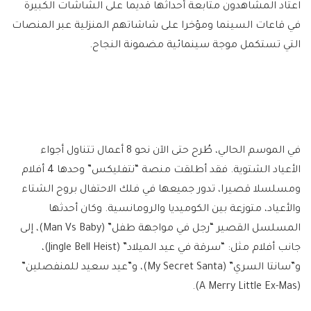
اعتاد المشاهدون متابعة أحداثها قديما على الشاشات الكبيرة
في قاعات السينما ومؤخرا على شاشاتهم المنزلية عبر المنصات
التي تستكمل موجة سينمائية مضمونة النجاح.
في الموسم الحالي، طُرح حتى الآن نحو 8 أعمال تتناول أجواء
الأعياد الشتوية. فقد أطلقت منصة “نتفليكس” وحدها 4 أفلام
ومسلسلا قصيرا، تدور جميعها في فلك الاحتفال بروح الشتاء
والأعياد، متوزعة بين الكوميديا والرومانسية. وكان أحدثها
المسلسل القصير “رجل في مواجهة طفل” (Man Vs Baby)، إلى
جانب أفلام مثل: “سرقة في عيد الميلاد” (Jingle Bell Heist)،
و”سانتا السري” (My Secret Santa)، و”عيد سعيد للمنفصلين”
(A Merry Little Ex-Mas).