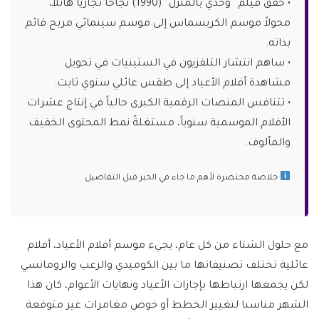
• حقق فيلم “وحدي بالمنزل” (1990) نجاحاً تجارياً هائلاً،
محولاً موسم الكريسماس إلى موسم سينمائي مربح قائم
بذاته.
• ساهم انتشار التلفزيون في الستينيات في تحويل
مشاهدة أفلام الأعياد إلى طقس عائلي سنوي ثابت.
• تتنافس المنصات الرقمية الكبرى حالياً في إنتاج عشرات
الأفلام الموسمية سنوياً، مستغلةً نمط المحتوى الخفيف
والمألوف.
خلاصة مختصرة لأهم ما جاء في الخبر قبل التفاصيل
مع حلول الشتاء من كل عام، يجيء موسم أفلام الأعياد، أفلام
عائلية تختلف تصنيفاتها ما بين الكوميدي والرعب والرومانسي
لكن يجمعها ارتباطها بإجازات الأعياد ونهايات الأعوام، كان هذا
الشهر مناسبا لتغيير الخطط أو خوض مغامرات غير متوقعة