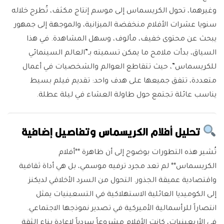
وغيرهما، تحول الكريسماس إلى موسم إنتاج مكثف، تُطرح خلاله
سنويا عشرات الأفلام منخفضة الميزانية، والموجهة إلى جمهور
يبحث عن محتوى خفيف، مألوف، وسهل المشاهدة. في هذا
السياق، بدأت ملامح ما يمكن تسميته بـ”العالم السينمائي
للكريسماس”، حيث تتقاطع العوالم والشخصيات في أعمال
متعددة، تتفق جميعها على هدف واحد: تقديم فيلم بسيط
يناسب عائلة تجتمع حول طاولة العشاء في ليلة عطلة.
تحليل أفلام الكريسماس وتفاصيل إضافية
تُشير هذه التطورات بوضوح إلى أن ظاهرة **أفلام
الكريسماس** لم تعد مجرد ترفيه موسمي، بل هي أداة ثقافية
واقتصادية عميقة الجذور. التحول من السرد الأخلاقي لديكنز
إلى الكوميديا العائلية الاستهلاكية في التسعينيات يمثل
انتصاراً للرأسمالية الأميركية في تصدير نموذجها الاجتماعي.
في الأربعينيات، كانت الأفلام مشروعاً سردياً لإعادة بناء الثقة