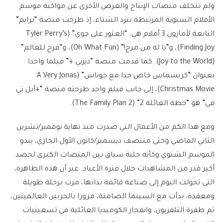
ولم تتخلف منصات الإنتاج والعرض الأخرى عن مواكبة موسم
الأفلام السنوية المرتبطة ببرد الشتاء، إذ طرحت منصة “برايم”
التابعة لأمازون 3 أفلام هي: “العثور على جوي” (Tyler Perry’s
Finding Joy)، و”يا له من مرح!” (Oh What Fun)، و”فرح للعالم”
(Joy to the World). كما قدمت منصة “ديزني +” فيلما واحدا
بعنوان “كريسماس خاص جدا مع جوناس” (A Very Jonas
Christmas Movie)، إلى جانب فيلم واحد طرحته منصة “+أبل تي
في” هو “خطة العائلة 2” (The Family Plan 2).
ومع هذا الكم من الأعمال التي صدرت منذ نهاية نوفمبر/تشرين
الثاني الماضي وحتى منتصف ديسمبر/كانون الأول الجاري، يبدو
الموسم الشتوي وكأنه حلبة سباق بين المنصات الكبرى لحصد
أكبر قدر من المشاهدات خلال فترة الأعياد. غير أن هذه الظاهرة،
التي تحولت اليوم إلى صناعة قائمة بذاتها، مرت برحلة طويلة
ومعقدة، بدأت مع السينما الصامتة، مرورا بالحربين العالميتين،
ثم طفرة التلفزيون، وانفجار الكوميديا العائلية في تسعينيات