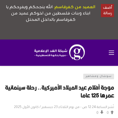
سوشال ومشاهير
موجة أفلام عيد الميلاد الأميركية.. رحلة سينمائية
عمرها 125 عاما
نُشر الساعة 12:24 ص - من يوم الثلاثاء 23 ديسمبر / كانون الأول 2025
0
0