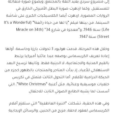
إلى مشروع سردي يعيد الثقة بالمجتمع، ويصوغ صورة متفائلة
للمستقبل. وكما ازدهرت صورة البطل الأميركي الخارق في
الروايات المصورة، ازدهرت أيضا الكلاسيكيات الكبرى على شاشة
السينما، من بينها فيلم “يا لها من حياة رائعة!” (It’s a Wonderful
Life) سنة 1946، و”معجزة في شارع 34″ (Miracle on 34th
Street) سنة 1947.
وخلال هذه المرحلة، قدمت هوليود 3 تحولات بارزة وحاسمة. أولها
إعادة تعريف الكريسماس بوصفه عيدا عائليا أميركيا يرتبط
بالقيم المدنية والاجتماعية، لا الدينية فقط. وثانيها ترسيخ البعد
الاستهلاكي للأعياد، إذ بدأت المتاجر والمنتجات بالظهور كجزء من
الحبكة الدرامية للأفلام. أما التحول الثالث فتمثل في تكريس
خلفيات موسيقية وغنائية، مثل أغنية “White Christmas”، التي
أسست لما يشبه الطابع الصوتي الثابت للاحتفال.
وفي هذه الحقبة، تشكلت “النبرة العاطفية” التي ستلازم أفلام
الكريسماس لعقود لاحقة، مزيج من الحنين، والرسائل الإيجابية