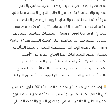
المجتمعية بعد الحرب، حيث ربطت الكريسماس بالقيم
المدنية والاستهلاكية بدلاً من الجانب الديني البحت، مما خلق
سوقاً دائمة للمنتجات والهدايا. اليوم، في عصر المنصات
الرقمية، تحولت **أفلام الكريسماس** إلى “محتوى مضمون
النجاح” (Guaranteed Content). المنصات تتنافس ليس على
الجودة الفنية بقدر ما تتنافس على “وقت المشاهدة” (Watch
Time) خلال فترة الإجازات، مستغلةً الحنين والنمط المألوف
لضمان تدفق الاشتراكات. هذا الإنتاج الغزير من **أفلام
الكريسماس** يمثل استراتيجية “إغراق السوق” لتعزيز
الهيمنة الرقمية، حيث يتم تكييف القالب الأميركي ليصبح
عالمياً، مما يعزز القوة الناعمة لهوليوود في الأسواق الدولية.
إضاءة:
كان فيلم “ترنيمة عيد الميلاد” (1901) أول اقتباس
أدبي لأفلام الكريسماس، وأسس لثلاثة أعمدة رئيسية للنوع:
تحول البطل، الخلاص القيمي، وحضور الثلج والدفء العائلي.