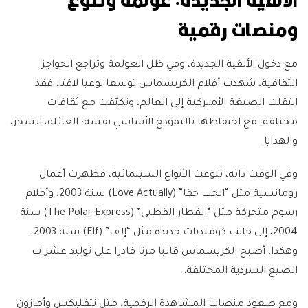
الألفية الجديدة: عولمة وتنوع
ومنصات رقمية
مع دخول الألفية الجديدة، وفي ظل العولمة وتراجع الحواجز
الثقافية، شهدت أفلام الكريسماس توسعا نوعيا لافتا. فقد
انتقلت الصيغة الأميركية إلى العالم، وتكيّفت مع ثقافات
مختلفة، مع احتفاظها بالنموذج الأساسي نفسه: العائلة، السحر،
والهدايا.
وفي الوقت ذاته، تنوعت الأنواع السينمائية، فظهرت أعمال
رومانسية مثل “الحب حقا” (Love Actually) سنة 2003، وأفلام
رسوم متحركة مثل “القطار القطبي” (The Polar Express) سنة
2004، إلى جانب كوميديات جديدة مثل “إلف” (Elf) سنة 2003.
وهكذا، أصبح الكريسماس قالبا مرنا قادرا على توليد عشرات
الصيغ السردية المختلفة.
ومع صعود منصات المشاهدة الرقمية، مثل نتفليكس وأمازون