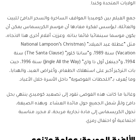
الولايات المتحدة وكندا.
جمع الفيلم بين كوميديا المواقف الساخرة والسحر الدافئ للبيت
والعائلة، ليؤسس لفكرة مفادها أن موسم الكريسماس يمكن أن
يكون موسما سينمائيا قائما بذاته. وعززت أفلام أخرى هذا الاتجاه،
مثل “عطلة عيد الميلاد” (National Lampoon’s Christmas
Vacation) سنة 1989، و”سانتا كلوز” (The Santa Clause) سنة
1994، و”جينغل أول ذا واي” (Jingle All the Way) سنة 1996، حيث
بات التركيز أكبر على استهلاك الطعام، وأغراض العيد، والهدايا،
وما يُعرف بـ”اللحظات الفوضوية” داخل الأسرة خلال الأعياد.
وغالبا ما كانت هذه الفوضى تقود إلى تصعيد كوميدي ينتهي بحل
دافئ ولمّ شمل الجميع حول مائدة العشاء. وبهذه الصيغة،
تحول الكريسماس إلى مادة تجارية مربحة، لا مجرد مناسبة
اجتماعية أو احتفال رمزي.