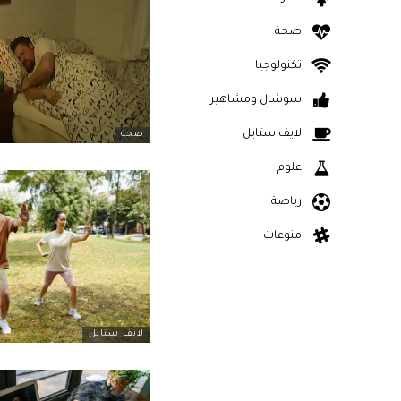
صحة
تكنولوجيا
سوشال ومشاهير
لايف ستايل
صحة
علوم
رياضة
منوعات
لايف ستايل