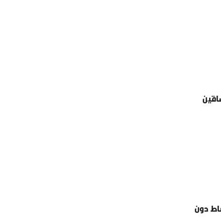
 الساقين
شاط دون