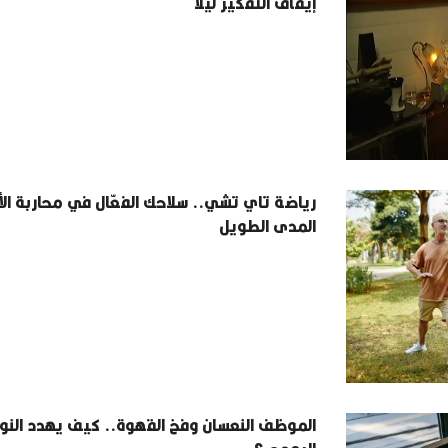
إيقاف التفكير ليلا
رياضة تاي تشي.. سلاحك الفعّال في محاربة ال
المدى الطويل
الموظف النعسان وفخ القهوة.. كيف يهدد النو