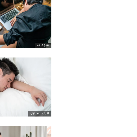
منوعات
لايف ستايل