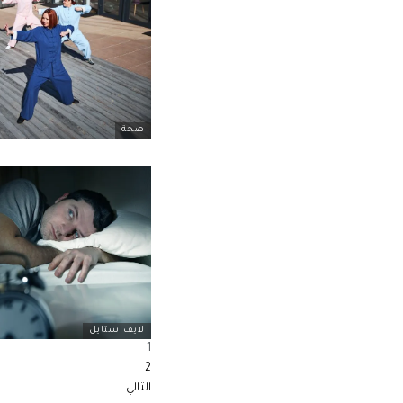
صحة
لايف ستايل
1
2
التالي