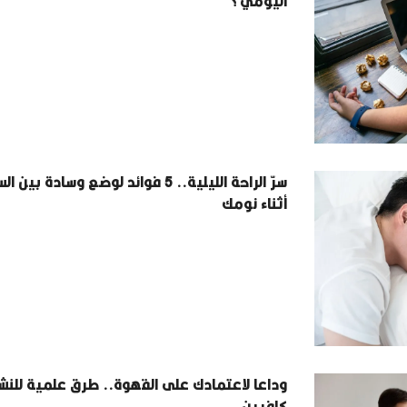
اليومي؟
سرّ الراحة الليلية.. 5 فوائد لوضع وسادة بين
أثناء نومك
وداعا لاعتمادك على القهوة.. طرق علمية للن
كافيين