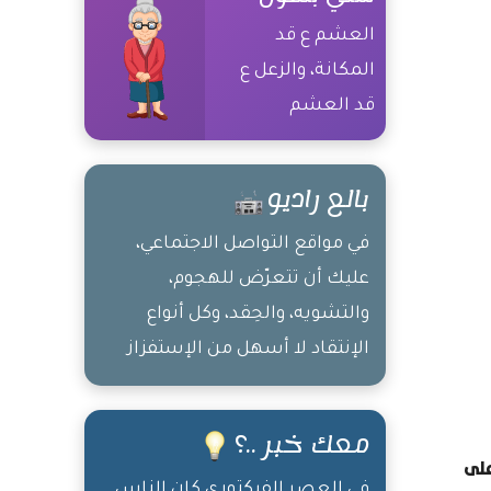
العشم ع قد
المكانة، والزعل ع
قد العشم
بالع راديو
في مواقع التواصل الاجتماعي،
عليك أن تتعرّض للهجوم،
والتشويه، والحِقد، وكل أنواع
الإنتقاد لا أسهل من الإستفزاز
في الإنترنت، عليك أن تكون قوياً
وصلباً ! طنّش أغلب الوقت،
معك خبر ..؟
فالتطنيش عبارة عن تدمير ذاتي
على
للخصم.. لا ترُد إلا عند الضرورة،
في العصر الفيكتوري كان الناس