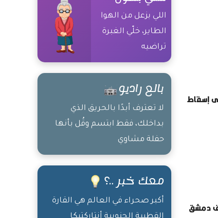
اللي بزعل من الهوا
الطاير، خلّي الغبرة
تراضيه
بالع راديو
لى إسقاط
لا تعترف أبدًا بالحريق الذي
بداخلك، فقط ابتسم وقُل بأنها
حفلة مشاوي
معك خبر ..؟
أكبر صحراء في العالم هي القارة
يف دمشق
القطبية الجنوبية أنتاركتيكا