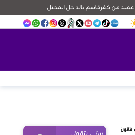
 قانون
ستي بتقول