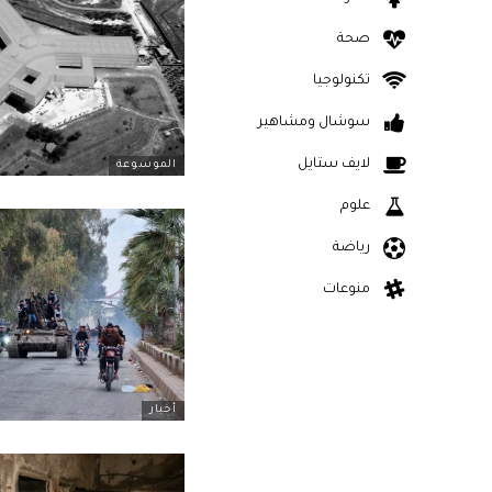
صحة
تكنولوجيا
سوشال ومشاهير
لايف ستايل
الموسوعة
علوم
رياضة
منوعات
أخبار