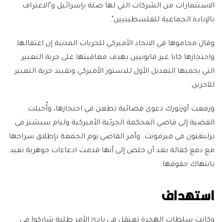
الاستثمارات من الشركات التي لها صلة بإسرائيل و"الاعتراف
بالإبادة الجماعية للفلسطينيين".
وقال محاموها في الاتحاد الأميركي للحريات المدنية إن اعتقالها
واحتجازها كانا غير قانونيين بهدف معاقبتها على حرية التعبير
التي يحميها التعديل الأول للدستور الأميركي وتقييد حرية التعبير
للآخرين.
ورفعت أوزتورك دعوى قضائية تطعن في احتجازها، وأُحيلت
القضية إلى قاضي المحكمة الجزئية الأميركية وليام سيشنز في
برلنغتون في فيرمونت. وأمر القاضي يوم الجمعة بإطلاق سراحها
مع دفع كفالة بعد أن خلص إلى أنها قدمت ادعاءات جوهرية تفيد
بانتهاك حقوقها.
استهداف
وكانت سلطات الهجرة تعتقل في بادئ الأمر طلبة شاركوا في