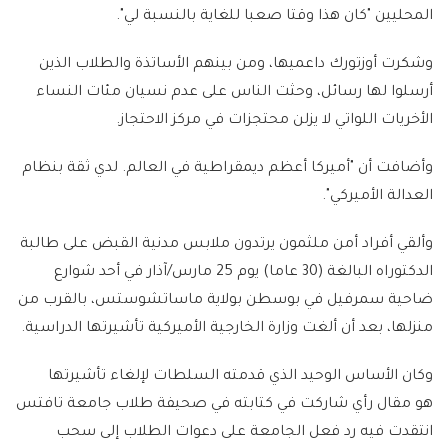
المحليين "كان هذا وقتا صعبا للغاية بالنسبة لي".
وشكرت أوزتورك داعميها، ومن بينهم الأساتذة والطلاب الذين
أرسلوا لها رسائل، وحثت الناس على عدم نسيان مئات النساء
الأخريات اللواتي لا يزلن محتجزات في مركز الاحتجاز.
وأضافت أن "أميركا أعظم ديمقراطية في العالم. لدي ثقة بنظام
العدالة الأميركي".
وألقي أفراد أمن ملثمون يرتدون ملابس مدنية القبض على طالبة
الدكتوراه البالغة (30 عاما) يوم 25 مارس/آذار في أحد شوارع
ضاحية سمرفيل في بوسطن بولاية ماساتشوستس، بالقرب من
منزلها، بعد أن ألغت وزارة الخارجية الأميركية تأشيرتها الدراسية.
وكان الأساس الوحيد الذي قدمته السلطات لإلغاء تأشيرتها
هو مقال رأي شاركت في كتابته في صحيفة طلاب جامعة تافتس
انتقدت فيه رد فعل الجامعة على دعوات الطلاب إلى سحب