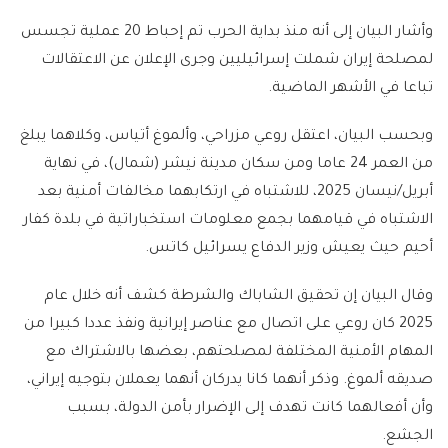
وأشار البيان إلى أنه منذ بداية الحرب تم إحباط 20 عملية تجسس
لمصلحة إيران شملت إسرائيليين وجرى الإعلان عن الاعتقالات
تباعا في الأشهر الماضية.
وبحسب البيان، اعتقل روعي مزراحي، وألموغ أتياس، وكلاهما يبلغ
من العمر 24 عاما ومن سكان مدينة نيشر (شمال)، في نهاية
أبريل/نيسان 2025، للاشتباه في ارتكابهما مخالفات أمنية بعد
الاشتباه في قيامهما بجمع معلومات استخباراتية في بلدة كفار
أحيم حيث يعيش وزير الدفاع يسرائيل كاتس.
وقال البيان إن تحقيق الشاباك والشرطة كشف أنه خلال عام
2025 كان روعي على اتصال مع عناصر إيرانية ونفذ عددا كبيرا من
المهام الأمنية المختلفة لمصلحتهم، بعضها بالاشتراك مع
صديقه ألموغ. وذكر أنهما كانا يدركان أنهما يعملان بتوجيه إيراني،
وأن أفعالهما كانت تهدف إلى الإضرار بأمن الدولة، بسبب
الجشع.