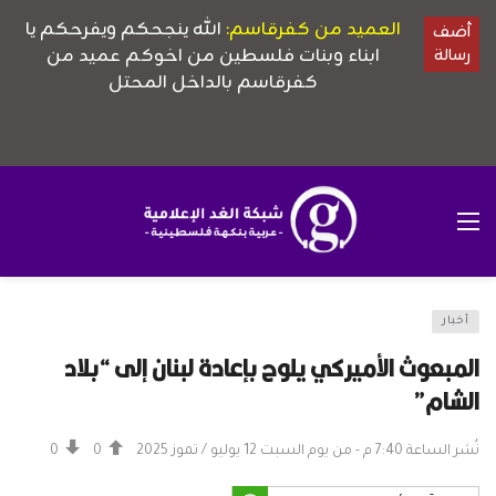
أخبار
المبعوث الأميركي يلوح بإعادة لبنان إلى “بلاد
الشام”
نُشر الساعة 7:40 م - من يوم السبت 12 يوليو / تموز 2025
0
0