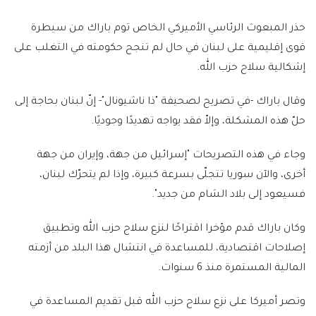
حذر المبعوث الرئاسي الأميركي الخاص توم باراك من سيطرة
قوى إقليمية على لبنان في حال لم تنجح حكومته في التغلب على
إشكالية سلاح حزب الله.
وقال باراك -في تصريح لصحيفة "ذا ناشيونال"- إنّ لبنان بحاجة إلى
حلّ هذه المشكلة، وإلاّ فقد يواجه تهديدًا وجوديًا.
وجاء في هذه التصريحات "إسرائيل من جهة، وإيران من جهة
أخرى، والآن سوريا تتجلّى بسرعة كبيرة، وإذا لم يتحرّك لبنان،
فسيعود إلى بلاد الشام من جديد".
وكان باراك قدم مؤخرا اقتراحًا لنزع سلاح حزب الله وتطبيق
إصلاحات اقتصادية، للمساعدة في انتشال هذا البلد من أزمته
المالية المستمرة منذ 6 سنوات.
وتصر أميركا على نزع سلاح حزب الله قبل تقديم المساعدة في