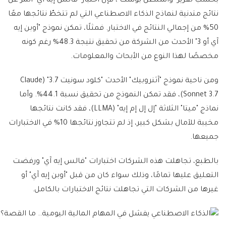
بحسب تقرير "واشنطن بوست"، فإن اختبار "فالس إيه آي" أثمر عن
نتائج متدنية لنماذج الذكاء الاصطناعي التي لم تتخطّ نتائجها معًا
50% من إجمالي النتائج في الاختبار. فمثلًا، تمكن نموذج "أوبن إيه
آي أو 3" الأحدث من الشركة من تحقيق نتيجة 48.3% رغم كونه
مخصصًا لهذا النوع من الأبحاث والمعلومات.
ومن ناحية نموذج "آثنروبيك" الأحدث "كلود سونيت 3.7" (Claude
Sonnet 3.7)، فقد تمكن النموذج من تحقيق نسبة 44.1%. وأما
نماذج "ميتا" الثلاثة "إل إل إم إيه" (LLMA)، فقد كانت نتائجها
مخيبة للآمال بشكل كبير، إذ لم تتجاوز نتائجها 10% في الاختبارات
جميعها.
بالطبع، تجاهلت هذه الشركات اختبارات "فالس إيه آي" ورفضت
التعليق عليها تمامًا، وذلك سواء كان من قبل "أوبن إيه آي" أو
غيرها من الشركات التي تجاهلت نتائج الاختبارات بالكامل.