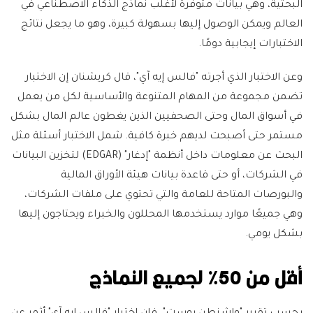
البحثية، وهي بيانات متوفرة لأغلب نماذج الذكاء الاصطناعي في
العالم ويمكن الوصول إليها بسهولة كبيرة، وهو ما يجعل نتائج
الاختبارات إيجابية دومًا.
وعن الاختبار الذي أجرته "فالس إيه آي"، قال كريشنان إن الاختبار
تضمن مجموعة من المهام المتنوعة والأساسية لكل من يعمل
في أسواق المال وحتى الصحفيين الذين يغطون عالم المال بشكل
مستمر حتى أصبحت لديهم خبرة كافية. شمل الاختبار أسئلة مثل
البحث عن معلومات داخل أنظمة "إدغار" (EDGAR) لتخزين البيانات
في الشركات، أو حتى قاعدة بيانات هيئة الأوراق المالية
والبورصات المتاحة للعامة والتي تحتوي على ملفات الشركات،
وهي جميعًا موارد يستخدمها المحللون والخبراء ويحتاجون إليها
بشكل يومي.
أقل من 50% لجميع النماذج