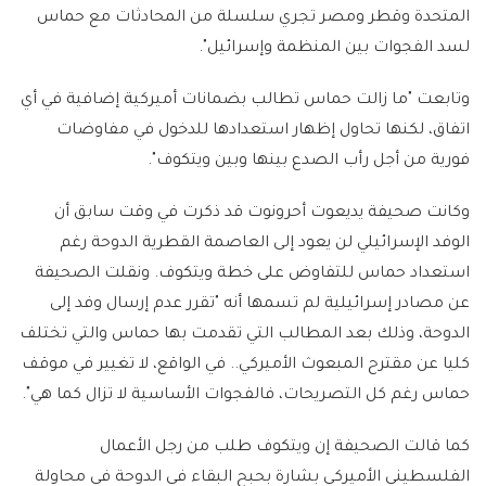
المتحدة وقطر ومصر تجري سلسلة من المحادثات مع حماس
لسد الفجوات بين المنظمة وإسرائيل".
وتابعت "ما زالت حماس تطالب بضمانات أميركية إضافية في أي
اتفاق، لكنها تحاول إظهار استعدادها للدخول في مفاوضات
فورية من أجل رأب الصدع بينها وبين ويتكوف".
وكانت صحيفة يديعوت أحرونوت قد ذكرت في وقت سابق أن
الوفد الإسرائيلي لن يعود إلى العاصمة القطرية الدوحة رغم
استعداد حماس للتفاوض على خطة ويتكوف. ونقلت الصحيفة
عن مصادر إسرائيلية لم تسمها أنه "تقرر عدم إرسال وفد إلى
الدوحة، وذلك بعد المطالب التي تقدمت بها حماس والتي تختلف
كليا عن مقترح المبعوث الأميركي.. في الواقع، لا تغيير في موقف
حماس رغم كل التصريحات، فالفجوات الأساسية لا تزال كما هي".
كما قالت الصحيفة إن ويتكوف طلب من رجل الأعمال
الفلسطيني الأميركي بشارة بحبح البقاء في الدوحة في محاولة