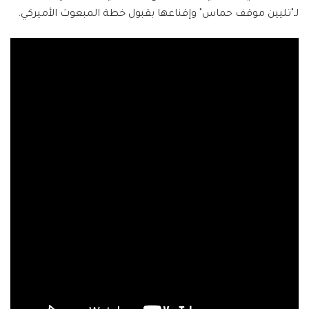
لـ"تليين موقف حماس" وإقناعها بقبول خطة المبعوث الأميركي.