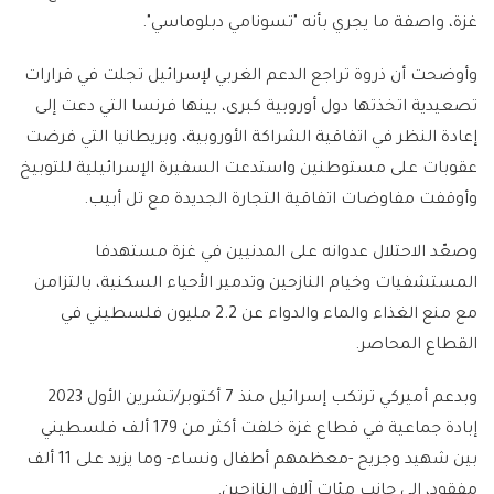
غزة، واصفة ما يجري بأنه "تسونامي دبلوماسي".
وأوضحت أن ذروة تراجع الدعم الغربي لإسرائيل تجلت في قرارات
تصعيدية اتخذتها دول أوروبية كبرى، بينها فرنسا التي دعت إلى
إعادة النظر في اتفاقية الشراكة الأوروبية، وبريطانيا التي فرضت
عقوبات على مستوطنين واستدعت السفيرة الإسرائيلية للتوبيخ
وأوقفت مفاوضات اتفاقية التجارة الجديدة مع تل أبيب.
وصعّد الاحتلال عدوانه على المدنيين في غزة مستهدفا
المستشفيات وخيام النازحين وتدمير الأحياء السكنية، بالتزامن
مع منع الغذاء والماء والدواء عن 2.2 مليون فلسطيني في
القطاع المحاصر.
وبدعم أميركي ترتكب إسرائيل منذ 7 أكتوبر/تشرين الأول 2023
إبادة جماعية في قطاع غزة خلفت أكثر من 179 ألف فلسطيني
بين شهيد وجريح -معظمهم أطفال ونساء- وما يزيد على 11 ألف
مفقود، إلى جانب مئات آلاف النازحين.