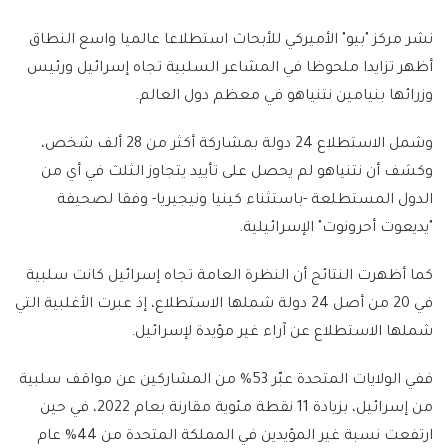
نشر مركز "بيو" الأميركي للأبحاث استطلاعا عالميا واسع النطاق
أظهر تزايدا ملحوظا في المشاعر السلبية تجاه إسرائيل ورئيس
وزرائها بنيامين نتنياهو في معظم دول العالم.
وشمل الاستطلاع 24 دولة بمشاركة أكثر من 28 ألف شخص،
وكشف أن نتنياهو لم يحصل على تأييد يتجاوز الثلث في أي من
الدول المستطلعة -باستثناء كينيا ونيجيريا- وفقا لصحيفة
"يديعوت أحرونوت" الإسرائيلية.
كما أظهرت النتائج أن النظرة العامة تجاه إسرائيل كانت سلبية
في 20 من أصل 24 دولة شملها الاستطلاع، إذ عبرت الأغلبية التي
شملها الاستطلاع عن آراء غير مؤيدة لإسرائيل.
ففي الولايات المتحدة عبّر 53% من المشاركين عن مواقف سلبية
من إسرائيل، بزيادة 11 نقطة مئوية مقارنة بعام 2022، في حين
ارتفعت نسبة غير المؤيدين في المملكة المتحدة من 44% عام