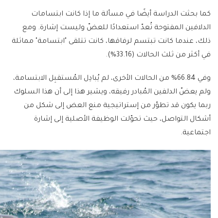
كما بحثت الدراسة أيضًا في مسألة ما إذا كانت ابتسامات
الدلافين المفتوحة تُعدّ استعدادًا للعضّ وليست إشارة. ومع
ذلك، عندما كانت تبتسم لرفاقها، كانت تتلقى "ابتسامة" مماثلة
في أكثر من ثلث الحالات (33.16%).
وفي 66.84% من الحالات الأخرى، لم يُبادِل المُستقبِل الابتسامة،
ولم يعضّ الدلفين المُبادر رفيقه، ويشير هذا إلى أن هذا السلوك
ربما يكون قد تطوّر من إستراتيجية منع العض إلى شكل من
أشكال التواصل، حيث تحوّلت الوظيفة الأصلية إلى إشارة
اجتماعية.