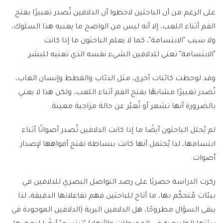
على الرغم من أن الباحثين لاحظوا أن الدلافين تُصدر تعبيرًا بفتح
الفم أثناء اللعب، إلا أنه ليس من الواضح ما يعنيه هذا السلوك،
ولا سبب "الابتسامة"، كما لا يعلم الباحثون ما إذا كانت
"الابتسامة" تعني للدلافين الشيء نفسه الذي تعنيه للبشر.
وقد لوحظت كائنات أخرى، مثل الذئاب والقطط وإنسان الغاب،
تُصدر تعبيرًا مشابهًا بفتح الفم أثناء اللعب، ولكن هذا لا يعني
بالضرورة أنها تشعر أو تُعبّر عن حالة مزاجية معينة.
لم يُحلل الباحثون أيضًا ما إذا كانت الدلافين تُصدر أصواتًا أثناء
ابتسامها، لذا يُحتمل أنها كانت ببساطة تفتح أفواهها لإصدار
أصوات.
ركزت الدراسة حصريًا على رصد التواصل البصري للدلافين في
بيئات مُتحكّم بها، ما أتاح للباحثين فهم تفاعلاتها الدقيقة، لذا
يبقى السؤال مطروحًا، هل الدلافين البرية (الدلافين الموجودة في