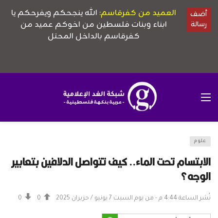
علوم
الابتسام تحت الماء.. كيف تتواصل الدلافين بتعابير
الوجه؟
نُشر الساعة 4:44 م - من يوم السبت 7 يونيو / حزيران 2025
0
0