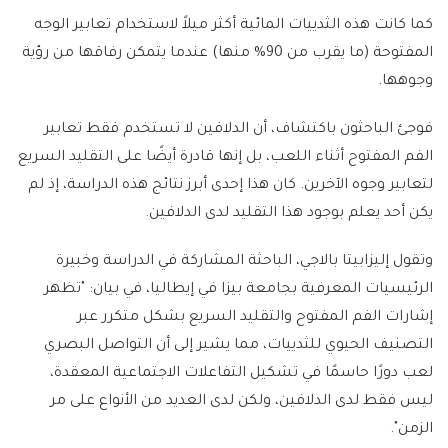
كما كانت هذه الثدييات المائية أكثر ميلاً لاستخدام تعابير الوجه
المفتوحة (ما يقرب من 90% منها) عندما يتمكن رفاقها من رؤية
وجوهها.
فوجئ الباحثون باكتشاف، أن الدلافين لا تستخدم فقط تعابير
الفم المفتوح أثناء اللعب، بل إنها قادرة أيضًا على التقليد السريع
لتعابير وجوه الآخرين. كان هذا إحدى أبرز نتائج هذه الدراسة، إذ لم
يكن أحد يعلم بوجود هذا التقليد لدى الدلافين.
وتقول إليزابيتا بالاجي، الباحثة المشاركة في الدراسة وخبيرة
الرئيسيات المعرفية بجامعة بيزا في إيطاليا، في بيان: "تظهر
إشارات الفم المفتوح والتقليد السريع بشكل متكرر عبر
التصنيف الحيوي للثدييات، مما يشير إلى أن التواصل البصري
لعب دورًا حاسمًا في تشكيل التفاعلات الاجتماعية المعقدة،
ليس فقط لدى الدلافين، ولكن لدى العديد من الأنواع على مر
الزمن".