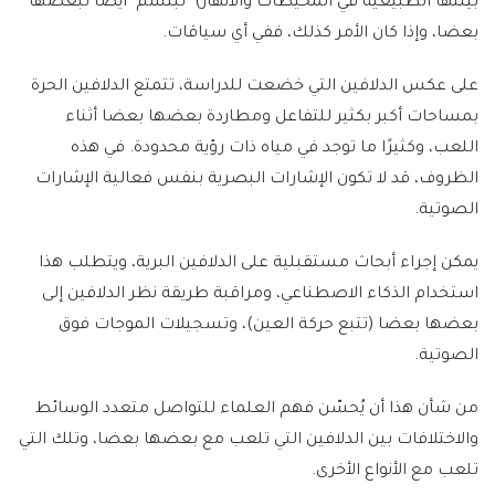
بيئتها الطبيعية في المحيطات والأنهار) "تبتسم" أيضًا لبعضها
بعضا، وإذا كان الأمر كذلك، ففي أي سياقات.
على عكس الدلافين التي خضعت للدراسة، تتمتع الدلافين الحرة
بمساحات أكبر بكثير للتفاعل ومطاردة بعضها بعضا أثناء
اللعب، وكثيرًا ما توجد في مياه ذات رؤية محدودة. في هذه
الظروف، قد لا تكون الإشارات البصرية بنفس فعالية الإشارات
الصوتية.
يمكن إجراء أبحاث مستقبلية على الدلافين البرية، ويتطلب هذا
استخدام الذكاء الاصطناعي، ومراقبة طريقة نظر الدلافين إلى
بعضها بعضا (تتبع حركة العين)، وتسجيلات الموجات فوق
الصوتية.
من شأن هذا أن يُحسّن فهم العلماء للتواصل متعدد الوسائط
والاختلافات بين الدلافين التي تلعب مع بعضها بعضا، وتلك التي
تلعب مع الأنواع الأخرى.