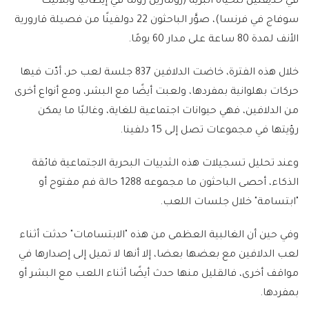
في حديقتين للحياة البرية (زومارين روما في إيطاليا وبلانيت
سوفاج في فرنسا)، صوَّر الباحثون 22 دولفينًا من فصيلة قارورية
الأنف لمدة 80 ساعة على مدار 60 يومًا.
خلال هذه الفترة، خاضت الدلافين 837 جلسة لعب حر، أدّت فيها
حركات بهلوانية بمفردها، ولعبت أيضًا مع البشر، ومع أنواع أخرى
من الدلافين، فهي حيوانات اجتماعية للغاية، وغالبًا ما يمكن
رؤيتها في مجموعات تصل إلى 15 دلفينا.
وعند تحليل تسجيلات هذه الثدييات البحرية الاجتماعية فائقة
الذكاء، أحصى الباحثون ما مجموعه 1288 حالة فم مفتوح أو
"ابتسامة" خلال جلسات اللعب.
وفي حين أن الغالبية العظمى من هذه "الابتسامات" حدثت أثناء
لعب الدلافين مع بعضها بعضا، إلا أنها لا تميل إلى إصدارها في
مواقف أخرى، فالقليل منها حدث أيضًا أثناء اللعب مع البشر أو
بمفردها.