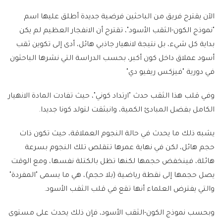
الآن يقترح فريق من الباحثين فرضية جديدة أطلق عليها اسم
"نموذج الكون-الثقب الأسود"، تقترح أن الانفجار العظيم لم يكن
بداية كل شيء، بل نتيجة لانهيار جاذبي هائل، أدى إلى تكوين ثقب
أسود عملاق داخل كون أكبر، بحسب الدراسة التي نشرها الباحثون
في دورية "فيزكس ريفيو دي"
وفي قلب هذا الثقب حدث "ارتداد كوني"، حيث تفادت المادة الانهيار
الكامل بفضل المبادئ الكمية، وانبثقت لتولد كونا جديدا.
يشبه ذلك ما يحدث في حالة النجوم العملاقة، حيث تكون ذات
حجم هائل، لكن في نهاية عمرها تتقلص تلك النجوم بسرعة
هائلة، فينخفض حجمها لكنها تظل بالكتلة نفسها، ومع الوقت
يصل حجمها إلى نقطة رياضية (بلا حجم)، هي ما يسمى "المفردة"
والتي يفترض العلماء أنها تقع في قلب الثقب الأسود.
وبحسب نموذج الكون-الثقب الأسود، فإن ذلك يحدث على مستوى