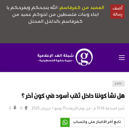
علوم
هل نشأ كوننا داخل ثقب أسود في كون آخر؟
نُشر الساعة 11:56 م - من يوم الأربعاء 11 يونيو / حزيران 2025
0
0
تابع آخر الأخبار على واتساب