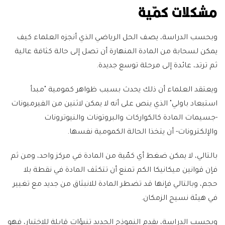
مشكلات كمّية
وبحسب الدراسة، يصف الحل الرياضي الذي أنجزه العلماء كيف
يمكن لسحابة من المادة المنهارة أن تصل إلى حالة كثافة عالية
ثم ترتد، عائدة إلى مرحلة توسع جديدة.
ويعتقد العلماء أن ذلك يحدث بسبب ظواهر كمومية "مبدأ
استبعاد باولي" الذي ينص على أنه لا يمكن لاثنين من الفيرميونات
-جسيمات المادة كالكواركات والبروتونات والنيوترونات
والإلكترونات- أن يتخذا الحالة الكمومية نفسها.
بالتالي، لا يمكن ضغط أي كمّية من المادة في مركز واحد، ومن ثم
فإن قوانين ميكانيكا الكم تمنع أن تتكثف المادة في نقطة بلا
حجم، وبالتالي فإنها قد تضطر المادة للانبثاق من جديد مع تغيير
في هيئة نسيج الزمكان.
وبحسب الدراسة، يقدم النموذج الجديد تنبؤات قابلة للاختبار، فهو