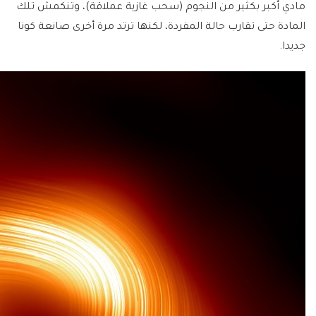
مادي أكبر بكثير من النجوم (سحب غازية عملاقة)، وتنكمش تلك
المادة حتى تقارب حالة المفردة، لكنها ترتد مرة أخرى صانعة كونا
جديدا.