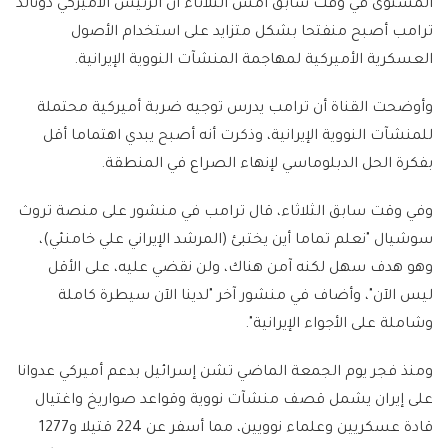
المستوى في وقت سابق أمس الثلاثاء أن الرئيس الأميركي دونالد
ترامب أصبح منفتحا بشكل متزايد على استخدام الأصول
العسكرية الأميركية لمهاجمة المنشآت النووية الإيرانية.
وأوضحت القناة أن ترامب يدرس توجيه ضربة أميركية محتملة
للمنشآت النووية الإيرانية، وذكرت أنه أصبح يبدي اهتماما أقل
بفكرة الحل الدبلوماسي لإنهاء الصراع في المنطقة.
وفي وقت سابق الثلاثاء، قال ترامب في منشور على منصة تروث
سوشيال "نعلم تماما أين يختبئ (المرشد الإيراني علي خامنئي)،
وهو هدف سهل لكنه آمن هناك، ولن نقضي عليه، على الأقل
ليس الآن"، وأضاف في منشور آخر "لدينا الآن سيطرة كاملة
وشاملة على الأجواء الإيرانية".
ومنذ فجر يوم الجمعة الماضي تشن إسرائيل بدعم أميركي عدوانا
على إيران يشمل قصف منشآت نووية وقواعد صواريخ واغتيال
قادة عسكريين وعلماء نوويين، مما أسفر عن 224 قتيلا و1277