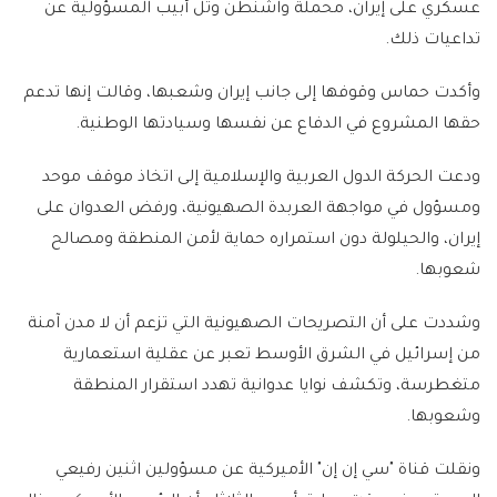
عسكري على إيران، محملة واشنطن وتل أبيب المسؤولية عن
تداعيات ذلك.
وأكدت حماس وقوفها إلى جانب إيران وشعبها، وقالت إنها تدعم
حقها المشروع في الدفاع عن نفسها وسيادتها الوطنية.
ودعت الحركة الدول العربية والإسلامية إلى اتخاذ موقف موحد
ومسؤول في مواجهة العربدة الصهيونية، ورفض العدوان على
إيران، والحيلولة دون استمراره حماية لأمن المنطقة ومصالح
شعوبها.
وشددت على أن التصريحات الصهيونية التي تزعم أن لا مدن آمنة
من إسرائيل في الشرق الأوسط تعبر عن عقلية استعمارية
متغطرسة، وتكشف نوايا عدوانية تهدد استقرار المنطقة
وشعوبها.
ونقلت قناة "سي إن إن" الأميركية عن مسؤولين اثنين رفيعي