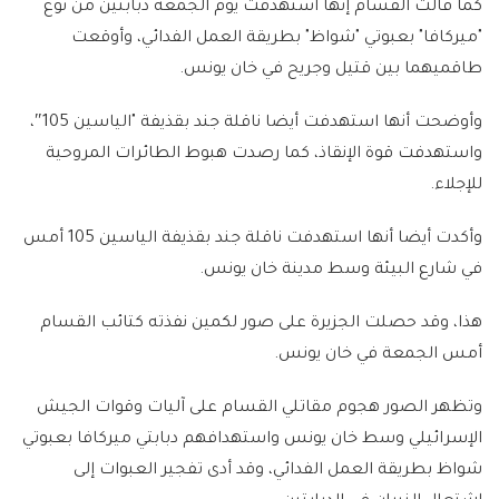
كما قالت القسام إنها استهدفت يوم الجمعة دبابتين من نوع
"ميركافا" بعبوتي "شواظ" بطريقة العمل الفدائي، وأوقعت
طاقميهما بين قتيل وجريح في خان يونس.
وأوضحت أنها استهدفت أيضا ناقلة جند بقذيفة "الياسين 105″،
واستهدفت قوة الإنقاذ، كما رصدت هبوط الطائرات المروحية
للإجلاء.
وأكدت أيضا أنها استهدفت ناقلة جند بقذيفة الياسين 105 أمس
في شارع البيئة وسط مدينة خان يونس.
هذا، وقد حصلت الجزيرة على صور لكمين نفذته كتائب القسام
أمس الجمعة في خان يونس.
وتظهر الصور هجوم مقاتلي القسام على آليات وقوات الجيش
الإسرائيلي وسط خان يونس واستهدافهم دبابتي ميركافا بعبوتي
شواظ بطريقة العمل الفدائي، وقد أدى تفجير العبوات إلى