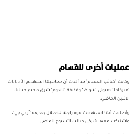
عمليات أخرى للقسام
وكانت "كتائب القسام" قد أكدت أن مقاتليها استهدفوا 3 دبابات
"ميركافا" بعبوتي "شواظ" وقذيفة "تاندوم" شرق مخيم جباليا،
الاثنين الماضي.
وأضافت أنها استهدفت قوة راجلة للاحتلال بقذيفة "آر بي جي"،
واشتبكت معها شرقي جباليا، الأسبوع الماضي.