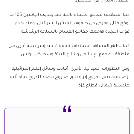
اشتعال النيران في الدبابتين.
كما استهدف مقاتلو القسام ناقلة جند بقذيفة الياسين 105 ما
أوقع قتلى وجرحى في صفوف الجيش الإسرائيلي، وعند تقدم
قوات النجدة هاجمها مقاتلو القسام بالأسلحة الرشاشة.
كما تظهر المشاهد استهداف 3 ناقلات جند إسرائيلية أخرى من
منطقة المجمع الإسلامي وشارع البيئة وسط خان يونس.
وفي التطورات الميدانية الأخرى، أفادت وسائل إعلام إسرائيلية
بإصابة جنديين بجروح إثر إطلاق صاروخ مضاد للدروع تجاه آلية
هندسية شمالي قطاع غزة.