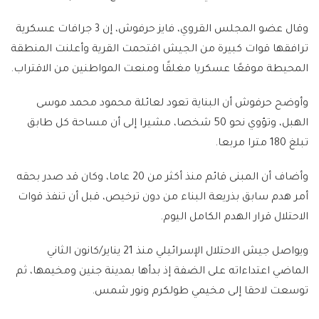
وقال عضو المجلس القروي، فايز حرفوش، إن 3 جرافات عسكرية
ترافقها قوات كبيرة من الجيش اقتحمت القرية وأعلنت المنطقة
المحيطة موقعًا عسكريا مغلقًا ومنعت المواطنين من الاقتراب.
وأوضح حرفوش أن البناية تعود لعائلة محمود محمد موسى
الهبل، وتؤوي نحو 50 شخصا، مشيرا إلى أن مساحة كل طابق
تبلغ 180 مترا مربعا.
وأضاف أن المبنى قائم منذ أكثر من 20 عاما، وكان قد صدر بحقه
أمر هدم سابق بذريعة البناء من دون ترخيص، قبل أن تنفذ قوات
الاحتلال قرار الهدم الكامل اليوم.
ويواصل جيش الاحتلال الإسرائيلي منذ 21 يناير/كانون الثاني
الماضي اعتداءاته على الضفة إذ بدأها بمدينة جنين ومخيمها، ثم
توسعت لاحقا إلى مخيمي طولكرم ونور شمس.