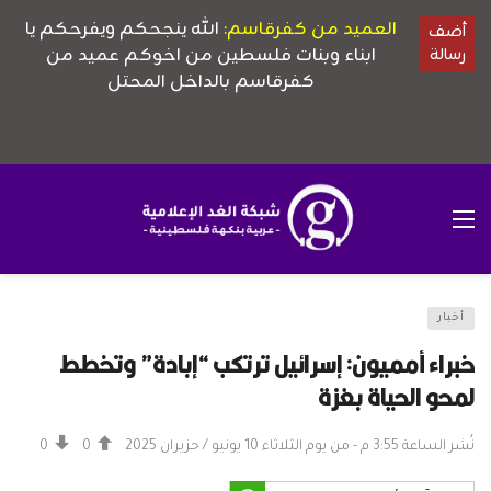
أخبار
خبراء أمميون: إسرائيل ترتكب “إبادة” وتخطط
لمحو الحياة بغزة
نُشر الساعة 3:55 م - من يوم الثلاثاء 10 يونيو / حزيران 2025
0
0