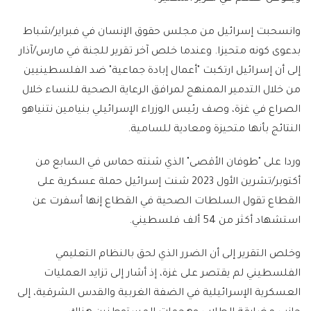
وانسحبت إسرائيل من مجلس حقوق الإنسان في فبراير/شباط
بدعوى كونه متحيزا. وعندما خلص آخر تقرير للجنة في مارس/آذار
إلى أن إسرائيل ارتكبت "أعمال إبادة جماعية" ضد الفلسطينيين
من خلال التدمير الممنهج لمرافق الرعاية الصحية للنساء خلال
الصراع في غزة، وصف رئيس الوزراء الإسرائيلي بنيامين نتنياهو
النتائج بأنها متحيزة ومعادية للسامية.
وردا على "طوفان الأقصى" الذي شنته حماس في السابع من
أكتوبر/تشرين الأول 2023 شنت إسرائيل حملة عسكرية على
القطاع تقول السلطات الصحية في القطاع إنها أسفرت عن
استشهاد أكثر من 54 ألف فلسطيني.
وخلص التقرير إلى أن الضرر الذي لحق بالنظام التعليمي
الفلسطيني لم يقتصر على غزة، إذ أشار إلى تزايد العمليات
العسكرية الإسرائيلية في الضفة الغربية والقدس الشرقية، إلى