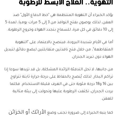
التهوية.. العلاج الأبسط للرطوبة
يؤكد الخبراء أن التهوية المنتظمة هي "خط الدفاع الأول" ضد
العفن، لذلك يوصون بفتح النوافذ من 3 إلى 5 مرات يوميا، لمدة 5
إلى 10 دقائق في كل مرة، للسماح بتجدد الهواء وخروج الرطوبة.
أما في الأيام شديدة البرودة، فينصح بالاعتماد على "التهوية
المتقاطعة"، من خلال فتح نافذتين متقابلتين لبضع دقائق لتبديل
الهواء دون تبريد الجدران.
من جانبها، لا تحل التدفئة الزائدة المشكلة، بل قد تزيدها سوءا إذا
تراكم البخار. لذلك يُنصح بالحفاظ على درجة حرارة ثابتة تتراوح
بين 16 و18 درجة مئوية حتى في الغرف قليلة الاستخدام. فكلما
بردت الجدران، تكثفت الرطوبة عليها وتحولت إلى بيئة مثالية
للعفن.
الأرائك أو الخزائن
كما ينبه الخبراء إلى ضرورة تجنب وضع