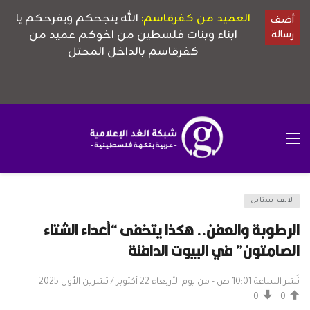
لايف ستايل
الرطوبة والعفن.. هكذا يتخفى “أعداء الشتاء
الصامتون” في البيوت الدافئة
نُشر الساعة 10:01 ص - من يوم الأربعاء 22 أكتوبر / تشرين الأول 2025
0
0