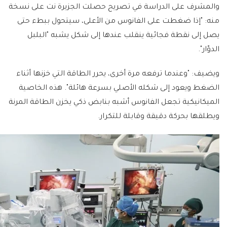
والمشرف على الدراسة في تصريح حصلت الجزيرة نت على نسخة
منه: "إذا ضغطت على الفانوس من الأعلى، سيتحول ببطء حتى
يصل إلى نقطة فجائية ينقلب عندها إلى شكل يشبه "البلبل
الدوّار".
ويضيف: "وعندما ترفعه مرة أخرى، يحرر الطاقة التي خزنها أثناء
الضغط ويعود إلى شكله الأصلي بسرعة هائلة". هذه الخاصية
الميكانيكية تجعل الفانوس أشبه بنابض ذكي يخزن الطاقة المرنة
ويطلقها بحركة دقيقة وقابلة للتكرار.