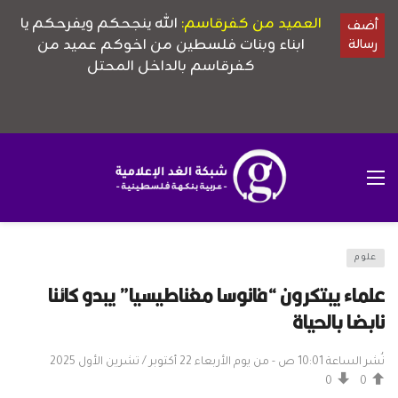
علوم
علماء يبتكرون “فانوسا مغناطيسيا” يبدو كائنا
نابضا بالحياة
نُشر الساعة 10:01 ص - من يوم الأربعاء 22 أكتوبر / تشرين الأول 2025
0
0