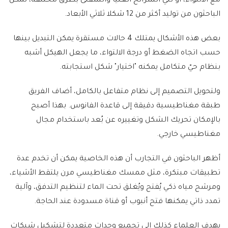
مع الالتواء، أو ثني الشرائح العليا والسفلى بطرق مختلفة، تمكن
الباحثون من توليد أكثر من 12 شكلا ثلاثي الأبعاد.
بعض هذه الأشكال يمتلك 4 حالات مستقرة يمكن التبديل بينها
حسب اتجاه الضغط أو درجة الالتواء، ما يجعل الهيكل أشبه
بنظام حيّ متكامل يمكنه "اختيار" شكل استجابته.
ولتحويل التصميم إلى نظام متفاعل بالكامل، أضاف الفريق
طبقة مغناطيسية دقيقة إلى قاعدة الفانوس. بهذا أصبح
بالإمكان تحريك الشكل وتغييره عن بُعد باستخدام مجال
مغناطيسي خارجي.
أظهر الباحثون في التجارب أن هذه الخاصية يمكن أن تخدم عدة
تطبيقات مبتكرة، مثل ممسك مغناطيسي مرن يلتقط الأشياء،
ومرشح مياه ذكي يُفتح ويُغلق تحت الماء لتنظيم التدفق، وآلية
تمدد ذاتي يمكنها فتح أنبوب أو قناة مسدودة عند الحاجة.
يهدف العلماء كذلك إلى تجميع وحدات متعددة لتشكيل شبكات