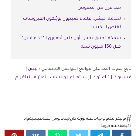
بعد قرن من الغموض
لخدمة البشر.. علماء صينيون يوجّهون الفيروسات
لقنص البكتيريا
سمكة تختنق بحبار.. أول دليل أحفوري لـ”غذاء قاتل”
قبل 150 مليون سنة
تابع صوت الغد على مواقع التواصل الاجتماعي :
نبض
|
فيسبوك
|
تيك توك
|
إنستغرام
|
واتساب
|
تويتر ×
|
تيلغرام
بوليمرات
تكنولوجيا
جامعة نورث كارولينا
فانوس مغناطيسي
مواد
ذكية
هندسة حيوية