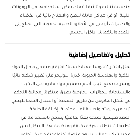
هندسية ثنائية وثلاثية الأبعاد، يمكن استخدامها في الروبوتات
اللينة، أو في هياكل قابلة للطيّ والانفتاح ذاتيا في الفضاء
والطائرات، أو حتى في الأجهزة الطبية الدقيقة التي تحتاج إلى
التمدد والانكماش داخل الجسم.
تحليل وتفاصيل إضافية
يمثل ابتكار “فانوسا مغناطيسيا” قفزة نوعية في مجال المواد
الذكية والهندسة الحيوية. قدرة البوليمر على تغيير شكله ذاتيًا
وبسرعة تفتح الباب أمام تصميم مواد قادرة على التكيف
والاستجابة للمؤثرات الخارجية بطرق مبتكرة. إمكانية التحكم
في شكل الفانوس عن طريق الضغط أو المجال المغناطيسي
تزيد من مرونته وتطبيقاته المحتملة. إضافة الطبقة
المغناطيسية تمنحه بعدًا تفاعليًا يسمح باستخدامه في
تطبيقات تتطلب حركة دقيقة ومنظمة. هذا الابتكار ليس
مجرد شكل جمالي، بل هو منصة تكنولوجية واعدة لتطوير