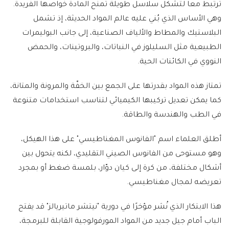
ترتبط معا لتشكل سلاسل طويلة تمنح المادة خواصها الفريدة.
وهي الأساس الذي بُني عليه عالم المواد الحديثة، إذ تشمل
البلاستيك والمطاط والألياف الصناعية، إلى جانب البوليمرات
الطبيعية مثل السليلوز في النباتات، والبروتينات، والحمض
النووي في الكائنات الحية.
تمتاز هذه المواد بقدرتها على الجمع بين الخفّة والمرونة والمتانة،
كما يمكن تعديل تركيبها الكيميائي لتناسب استخدامات متنوعة
في الطب والهندسة والطاقة.
أطلق العلماء اسم "الفانوس المغناطيسي" على هذا الهيكل،
وهو مستوحى من الفانوس الصيني التقليدي، لكنه يتحول بين
أشكال مختلفة، من كرة إلى كيان دوّار، بلمسة ضغط أو بمجرد
تعريضه لمجال مغناطيسي.
هذا الابتكار الذي نُشر مؤخرًا في دورية "نيتشر ماتيريالز" قد يفتح
الباب أمام جيل جديد من المواد المورفولوجية القابلة للبرمجة،