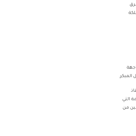
رق
لكة
اجهة
 المبكر.
اذ
ة التي
ين من