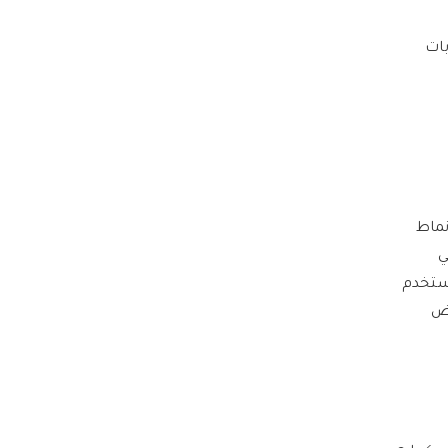
بات
نماط
ة إلى مستخدمي (ساعة آبل) Apple Watch في
مستخدم
رض