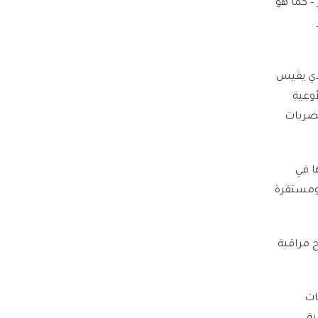
– كما هو
ذي يقيس
أوعية
لضربات
ا في
 ثابتة ومستقرة
ج مراقبة
ات