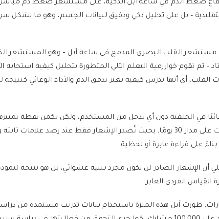
رتفاع ضغط الدم في ساعة آبل الذكية، على مستشعر ضغط دم مباشر 
التقليدية – بل على تحليل ذكي ودقيق لبيانات الجسم، وهو ما يشكل سر
نات مستشعر القلب البصري المدمج في ساعة آبل – وهو المستشعر ال
– ثم تقوم خوارزمية التعلم الآلي المتطورة بتحليل كيفية استجابة ال
القلب، أي أنها تدرس كيفية تغير تدفق الدم والأداء الوعائي كنتيجة 
ائيًا في الخلفية دون أي تدخل من المستخدم، ولكن تكمن نقطة تمييزه
قدرتها على مراجعة البيانات على مدار 30 يومًا، بحيث تُصدر الإشعار فقط عند رصد علامات
اءً على قراءة عابرة أو لحظية.
ي أن الإشعار الصادر لن يكون مجرد تنبيه عشوائي، بل هو نتيجة لنموذ
 القياس الفردي العابر.
ت، طورت آبل هذه الميزة باستخدام بيانات تدريب مستمدة من دراس