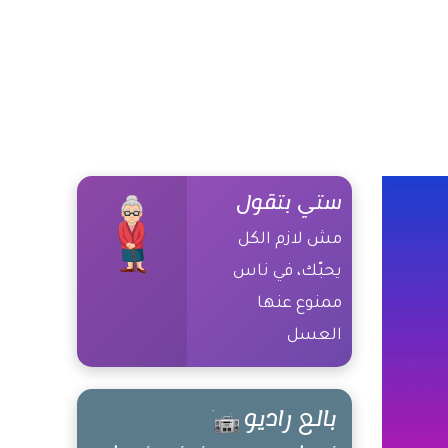
ستي بتقول
مش لازم الكل
يحبّك، في ناس
ممنوع عنها
العسل
بالع راديو