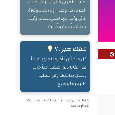
أحببتُ العربي قبل أن أراه، أحببتُ
العربي في وطني، وتاريخي، وثورة
آبائي وأجدادي، لكنني عندما رأيته،
خُذلت وخُذلت وخُذلت
معك خبر ..؟
Pinterest
كل حبة تين تأكلها تحتوي غالباً
على بقايا دبور صغير جداً مات
وتحلل بداخلها وهي عملية
طبيعية للتلقيح
حالة الطقس في فلسطين المحتلة من شبكة
الغد الإعلامية