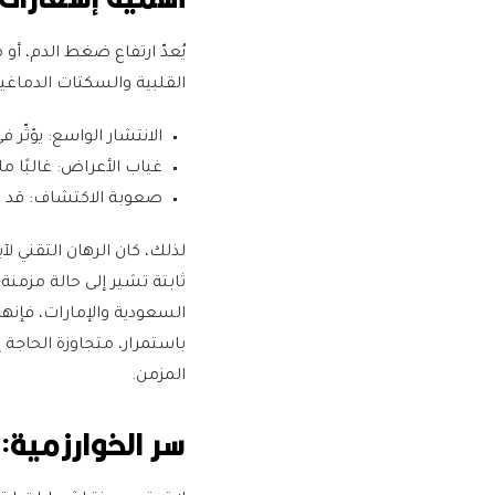
يُعدّ ارتفاع ضغط الدم، أو
القلبية والسكتات الدماغي
الانتشار الواسع:
يؤثّر في نحو 1.3 مليار شخص 
غياب الأعراض:
غالبًا 
صعوبة الاكتشاف:
قد ل
لذلك، كان الرهان التقني ل
السعودية والإمارات، فإنه
باستمرار، متجاوزة الحاج
المزمن.
سر الخوارزمية: