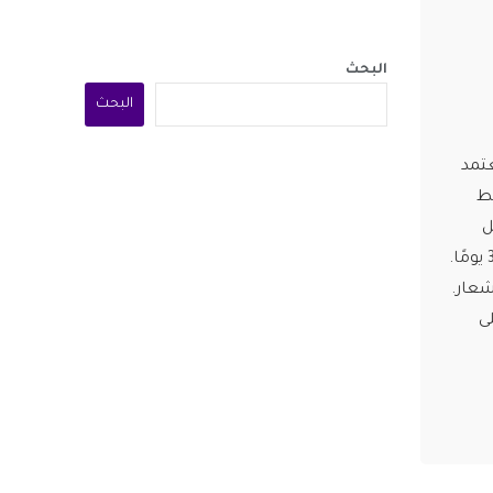
البحث
البحث
تمد
غط
ل
بيانات مستشعر القلب البصري وتقييم استجابة الأوعية الدموية لنبضات القلب على مدار 30 يومًا.
شعار.
ى