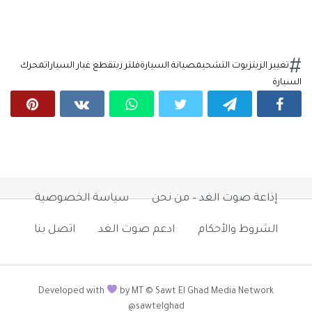
تغيير الزيت
زيوت التشحيم
صيانة السيارة
فلتر زيت
قطع غيار السيارات
محرك
السيارة
إذاعة صوت الغد – من نحن
سياسة الخصوصية
الشروط والأحكام
ادعم صوت الغد
اتصل بنا
Developed with
by MT © Sawt El Ghad Media Network
@sawtelghad