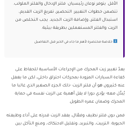
الأقل. يتوفر نوعان رئيسيان: فلتر الإدخال والفلتر الملولب.
تتضمن خطوات التغيير: التحضير، تفريغ الزيت القديم،
استبدال الفلتر، وإضافة الزيت الجديد. يجب التخلص من
الزيت والفلتر المستعملين بطريقة بيئية.
خلاصة مختصرة لأهم ما جاء في الخبر قبل التفاصيل
يعدّ تغيير زيت المحرك من الإجراءات الأساسية للحفاظ على
كفاءة السيارات المزودة بمحركات احتراق داخلي، لكن ما يغفل
عنه كثيرون هو أن فلتر الزيت -ذلك الجزء الصغير الذي غالبا ما
يُبدَّل معه- يؤدي دورا لا يقل أهمية عن الزيت نفسه في حماية
المحرك وضمان عمره الطويل.
فمن دون فلتر نظيف وفعّال، يفقد الزيت قدرته على أداء وظيفته
الحيوية: التزييت، والتبريد، وتقليل الاحتكاك، ومنع التآكل بين