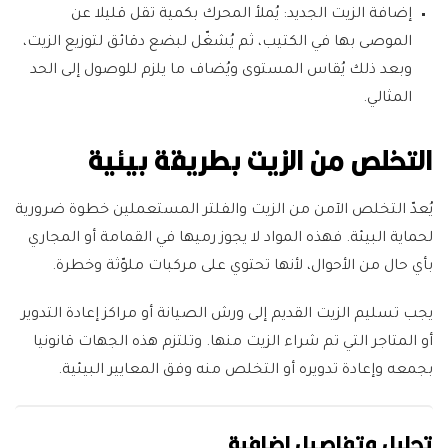
إضافة الزيت الجديد:
يُملأ المحرك بكمية تقل قليلا عن
الموصى بها في الكتيب، ثم يُشغّل لبضع دقائق لتوزيع الزيت،
وبعد ذلك يُقاس المستوى ويُضاف ما يلزم للوصول إلى الحد
المثالي.
التخلص من الزيت بطريقة بيئية
يُعدّ التخلص الآمن من الزيت والفلتر المستعملين خطوة ضرورية
لحماية البيئة. فهذه المواد لا يجوز رميها في القمامة أو المجاري
بأي حال من الأحوال، لأنها تحتوي على مركبات ملوّثة وخطرة.
يجب تسليم الزيت القديم إلى ورش الصيانة أو مراكز إعادة التدوير
أو المتاجر التي تم شراء الزيت منها. وتلتزم هذه الجهات قانونيا
بجمعه وإعادة تدويره أو التخلص منه وفق المعايير البيئية.
تحليل وتفاصيل إضافية