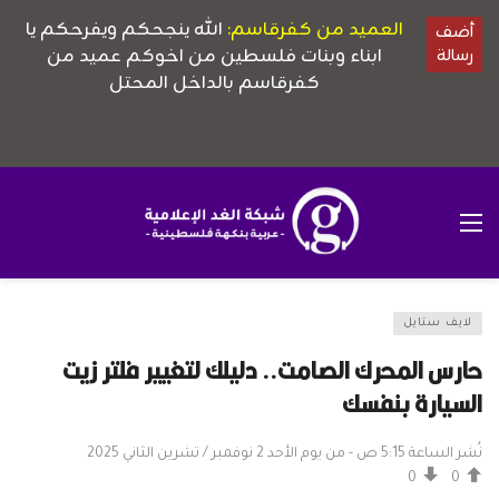
لايف ستايل
حارس المحرك الصامت.. دليلك لتغيير فلتر زيت
السيارة بنفسك
نُشر الساعة 5:15 ص - من يوم الأحد 2 نوفمبر / تشرين الثاني 2025
0
0