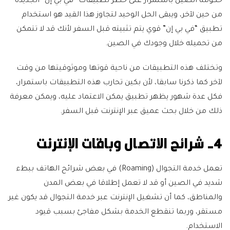
حكومة الصين باستمرار على حظر تطبيقات “في بي إن” الجديدة
من حين لآخر، ويبقى الحل الوحيد لتجاوز هذا القيد هو استخدام
تطبيق “في بي إن” قوي يتم تثبيته قبل السفر لأنك قد لا تتمكن
من تحميله خلال وجودك في الصين.
وتختلف هذه التطبيقات من ناحية قوتها وموثوقيتها من وقت
لآخر كما ذكرنا سابقا، لأن بكين تحارب هذه التطبيقات باستمرار،
فكل عدة شهور يظهر تطبيق يمكن الاعتماد عليه، ويمكن معرفة
ذلك من خلال بحث عميق عبر الإنترنت قبل السفر.
4- شرائح الاتصال وباقات الإنترنت
تعمل خدمة التجوال (Roaming) في بعض شرائح الهاتف ببطء
شديد في الصين أو قد لا تعمل إطلاقا في بعض المدن
والمناطق، كما أن تشغيل الإنترنت عبر خدمة التجوال قد يكون غير
مستقر، وربما تنقطع الخدمة بشكل مفاجئ بسبب قيود
الاستخدام.