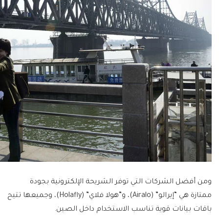
ومن أفضل الشركات التي توفر الشريحة الإلكترونية بجودة
ممتازة هي “إيرالو” (Airalo)، و”هولا فلاي” (Holafly)، وجميعها تتيح
باقات بيانات قوية تناسب الاستخدام داخل الصين.