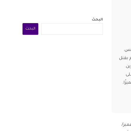
البحث
البحث
كس.
 بقتل
ن.
لى
زًا.
ير “وحش يسكن روحي” (The Beast in Me) في 13 نوفمبر/