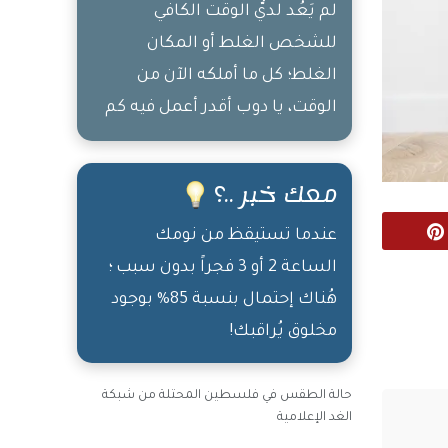
لم يَعُد لديّْ الوقت الكافي
للشخص الغلط أو المكان
الغلط؛ كل ما أملكه الآن من
الوقت، يا دوب أقدر أعمل فيه كم
شغلة، وأكتب هالبوست، وآكل
وأشرب وأنام
معك خبر ..؟
Pinterest
عندما تستيقظ من نومك
الساعة 2 أو 3 فجراً بدون سبب ؛
هُناك إحتمال بنسبة 85% بوجود
مخلوق يُراقبك!
حالة الطقس في فلسطين المحتلة من شبكة
الغد الإعلامية