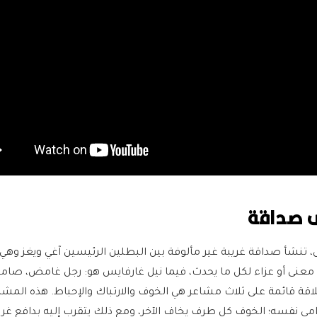
ى صداقة
نشأ صداقة غريبة غير مألوفة بين البطلين الرئيسين آغي ويغز وهي: 
معنى أو عزاء لكل ما يحدث، فيما نيل غارفايس هو: رجل غامض، صام
لاقة قائمة على ثلاث مشاعر هي الخوف والارتباك والإحباط. هذه الم
امي نفسه؛ الخوف كل طرف يخاف الآخر، ومع ذلك يتقرب إليه بدافع غري