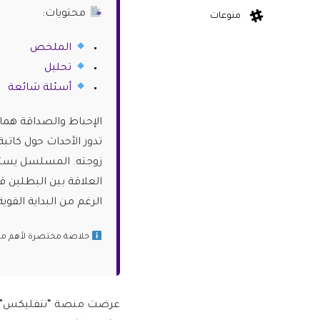
محتويات:
منوعات
الملخص
تحليل
أسئلة شائعة
الإحباط والصداقة هما
تدور الأحداث حول كاتب
زوجته. المسلسل يستكش
العلاقة بين البطلين قا
الرغم من البداية القوي
خلاصة مختصرة لأهم ما ج