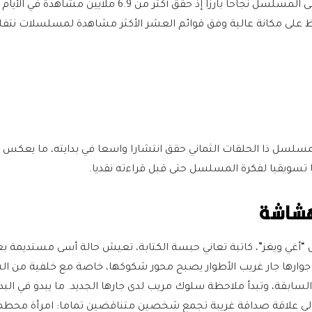
تشرين الثاني الماضي، ولاقى المسلسل نجاحا بارزا إذ حقق أكثر من 6.9 ملايين مشاه
ظ على مكانة عالية وفق قوائم العشر الأكثر مشاهدة لمسلسلات نت
المسلسل ذا الحلقات الثماني حقق انتشارا واسعا في بدايته، ما يعكس 
حا تسويقيا لفكرة المسلسل حتى قبل قراءته نقديا.
هشاشة
“أغي ويغز”، كاتبة تعاني حبسة الكتابة، تعيش حالة أسى مستديمة بع
 جوارها جار غريب الأطوار يصبح محور شكوكها، خاصة مع خلفية من ا
لسابقة، وتبدأ ملاحظة سلوك مريب لدى جارها الجديد. ما يبدو في البدا
 إلى علاقة صداقة غريبة تجمع شخصين متناقضين تماما: امرأة محط