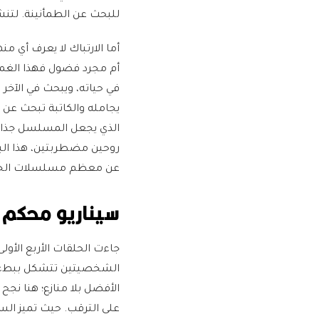
للبحث عن الطمأنينة. لتنشأ
أما الارتباك لا يعرف أي م
أم مجرد فضول فهذا الغموض
في حياته، ويبحث في الآخر 
يجامله والكاتبة تبحث عن 
الذي يجعل المسلسل جذابا
روحين مضطربتين، هذا الب
عن معظم مسلسلات الجريم
سيناريو محكم 
جاءت الحلقات الأربع الأول
الشخصيتين تتشكل ببطء 
الأفضل بلا منازع؛ هنا نجح
على الترقب. حيث تميز السي