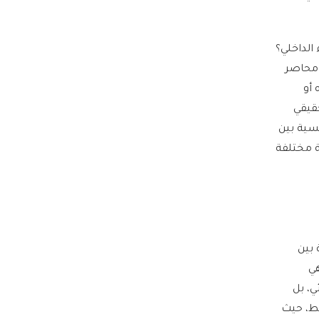
 الداخلي؟
 محاصر
 أو
حقيقي
سية بين
ة مختلفة
 بين
ي
ي، بل
قط، حيث