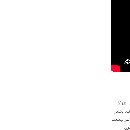
امرأة
ت، يحمل
شاعر ليست
زي