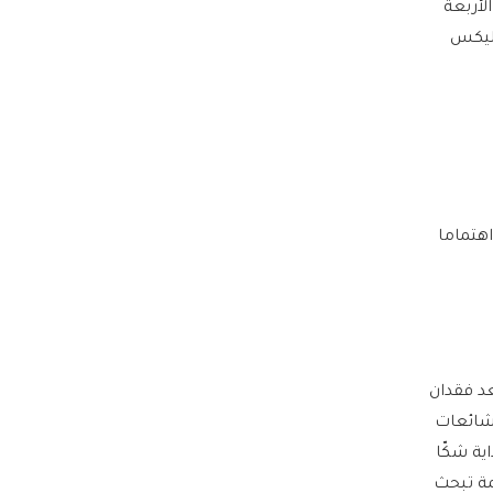
دة في الأيام الأربعة
فليكس
اهتماما
د فقدان
لشائعات
ية شكّا
مة تبحث