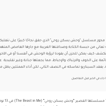
 محور مسلسل ‘وحش يسكن روحي’ الذي حقق نجاحًا كبيرًا على نتفلي
ة تعاني من حبسة الكتابة وصداقتها الغريبة مع جارها الغامض المتهم
ف كيف يمكن للحزن أن يقودنا لرؤية الوحش في أنفسنا أو في الآخري
ئمة على الخوف والارتباك والإحباط، مما يجعلها جذابة وغير تقليدية. ع
ة، يفقد السيناريو تماسكه في النصف الثاني، لكن أداء الممثلين يظل ممي
اء في الخبر قبل التفاصيل
عرضت منصة “نتفليكس” مسلسلها القص