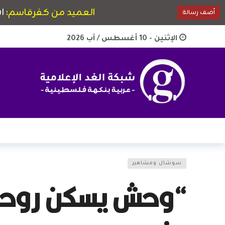
الإثنين - 10 أغسطس / آب 2026
سوشال ومشاهير
“وحش يسكن روحي”