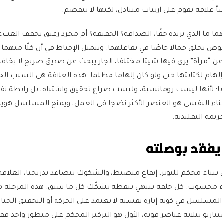
 علاقة تقوم على ارتياب متبادل، لكنها لا تنفصم.
نهما ما الذي يريده حقًا، الصداقة؟ الحقيقة؟ أم مجرد رفيق يخفف العبء
 يخلق جمالا خاصّا في تفاعلهما. ويتمثل الإحباط في أن كلّا منهما
عن “مرآة” يرى فيها شيئا مختلفا، الجار يبحث عن صديق صريح لا يخافه
إلهام لكتابتها حتى ولو كان إلهاما مظلما. هذه العلاقة هي السبب ال
؛ لأنها ليست رومانسية، وليست صراع تحقيق واشتباه، بل رابطة نف
ناء النفسي هو العنصر الأكثر نضجا في العمل، ويمنح المسلسل هوي
ة التقليدية.
يفقد بوصلته
ى ببناء محكم للتوتر، إيقاع منضبط، والشكوك تتصاعد تدريجيا، العلاقة
محسوب. كل حلقة تنتهي بنقطة تشكّك كل ما سبق. هذه المرحلة ه
 المسلسل في كونه إثارة نفسية لا تعتمد على الحركة أو التحقيق الجنائ
ناريو بثلاثة عناصر قوية، الأول هو التركيز المحكم على منظور واحد ف