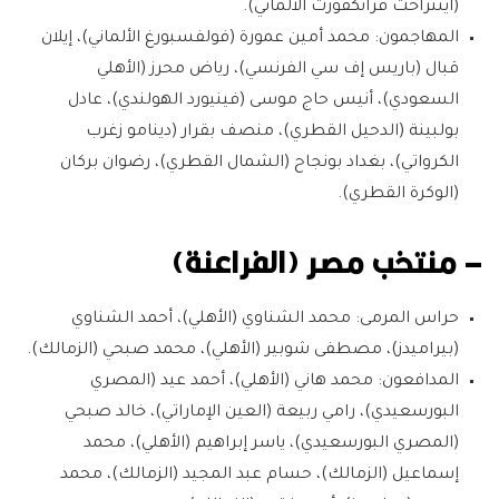
(آينتراخت فرانكفورت الألماني).
المهاجمون
: محمد أمين عمورة (فولفسبورغ الألماني)، إيلان
قبال (باريس إف سي الفرنسي)، رياض محرز (الأهلي
السعودي)، أنيس حاج موسى (فينيورد الهولندي)، عادل
بولبينة (الدحيل القطري)، منصف بقرار (دينامو زغرب
الكرواتي)، بغداد بونجاح (الشمال القطري)، رضوان بركان
(الوكرة القطري).
– منتخب مصر (الفراعنة)
حراس المرمى:
محمد الشناوي (الأهلي)، أحمد الشناوي
(بيراميدز)، مصطفى شوبير (الأهلي)، محمد صبحي (الزمالك).
المدافعون:
محمد هاني (الأهلي)، أحمد عيد (المصري
البورسعيدي)، رامي ربيعة (العين الإماراتي)، خالد صبحي
(المصري البورسعيدي)، ياسر إبراهيم (الأهلي)، محمد
إسماعيل (الزمالك)، حسام عبد المجيد (الزمالك)، محمد