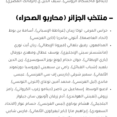
(دينامو ماخشكالا الروسي)، سيف الدين ي (الزمالك المصري).
– منتخب الجزائر (محاربو الصحراء)
حراس المرمى:
لوكا زيدان (غرناطة الإسباني)، أسامة بن بوط
(اتحاد العاصمة)، أنتوني ماندريا (كاين الفرنسي).
المدافعون:
رفيق بلغالي (فيرونا الإيطالي)، ريان أيت نوري
(مانشستر سيتي الإنجليزي)، يوسف عطال ومهدي دورفال
(باري الإيطالي)، جوان حجام (يونغ بويز السويسري)، زين الدين
بلعيد (شباب القبائل)، رامي بن سبعيني (بوروسيا دورتموند
الألماني)، سمير شرقي (باريس إف سي الفرنسي)، عيسى
ماندي (ليل الفرنسي)، محمد أمين توغاي (الترجي التونسي).
لاعبو الوسط
: إسماعيل بن ناصر (دينامو زغرب الكرواتي)، رامز
زروقي (تفينتي الهولندي)، آدم زرقان (أونيون سان جيلواز
البلجيكي)، هشام بوداوي (نيس الفرنسي)، حسام عوار (الاتحاد
السعودي)، إبراهيم مازا (باير ليفركوزن الألماني)، فارس شايبي