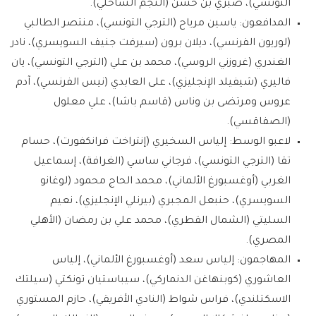
التونسي)، صبري بن حسن (النجم الساحلي).
المدافعون:
ياسين مرياح (الترجي التونسي)، منتصر الطالبي
(لوريون الفرنسي)، ديلان برون (سيرفت جنيف السويسري)، نادر
الغندري (غروزني الروسي)، محمد بن علي (الترجي التونسي)، يان
فاليري (شيفيلد الإنجليزي)، على العابدي (نيس الفرنسي)، آدم
عروس ومرتضى بن وناس (قاسم باشا)، علي معلول
(الصفاقسي).
لاعبو الوسط:
إلياس السخيري (إنتراخت فرانكفورت)، حسام
تقا (الترجي التونسي)، فرجاني ساسي (الغرافة)، إسماعيل
الغربي (أوغسبورغ الألماني)، محمد الحاج محمود (لوغانو
السويسري)، حنبعل المجبري (بيرنلي الإنجليزي)، نعيم
السليتي (الشمال القطري)، محمد علي بن رمضان (الأهلي
المصري).
المهاجمون:
إلياس سعد (أوغسبورغ الألماني)، إلياس
العاشوري (كوبنهاغن الدنماركي)، سيباستيان تونكتي (سيلتك
الاسكتلندي)، فراس شواط (النادي الأفريقي)، حازم المستوري