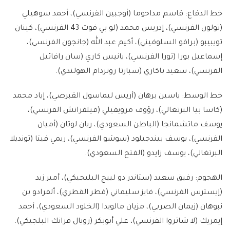
خط الدفاع:
قاسم مداحوما (أوجبين الفرنسي)، أحمد سوهيلي
(تولون الفرنسي)، إدريس محمد (لو بي فوت 43 الفرنسي)، كينان
تويبيبو (برافو السلوفيني)، أكيم عبد الله (جانجون الفرنسي)،
إسماعيل بورا (تورا الفرنسي)، يانيس كاري (سان رافائيل
الفرنسي)، سعيد باكاري (سبارتا روتردام الهولندي).
خط الوسط:
ياسين برهان (أريس ليماسول القبرصي)، إياد محمد
(كاسا بيا البرتغالي)، رؤوف مرويفيلي (فيلفرانش الفرنسي)،
يوسف ماتشمانجا (الباطن السعودي)، ريان لوتان (أميان
الفرنسي)، يوسف بيندجيلود (سوشو الفرنسي)، ريمي فيتا (تونديلا
البرتغالي)، يوسف زايدو (الفتح السعودي).
الهجوم:
رفيق سعيد (ستاندر دو لييج البليجيكي)، أمير زيد
(إيسترس الفرنسي)، فايز سليماني (قطر القطري)، ألفرادو بن
نبوهان (زيمان الصربي)، مزيان مالويدا (الخلود السعودي)، أحمد
إيمريك (لا شاتروا الفرنسي)، علي أبوبكر (رويال فرانك البلجيكي).