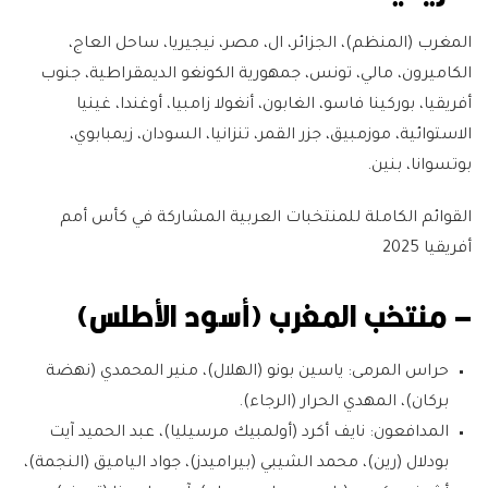
المغرب (المنظم)، الجزائر، ال، مصر، نيجيريا، ساحل العاج،
الكاميرون، مالي، تونس، جمهورية الكونغو الديمقراطية، جنوب
أفريقيا، بوركينا فاسو، الغابون، أنغولا زامبيا، أوغندا، غينيا
الاستوائية، موزمبيق، جزر القمر، تنزانيا، السودان، زيمبابوي،
بوتسوانا، بنين.
القوائم الكاملة للمنتخبات العربية المشاركة في كأس أمم
أفريقيا 2025
– منتخب المغرب (أسود الأطلس)
حراس المرمى:
ياسين بونو (الهلال)، منير المحمدي (نهضة
بركان)، المهدي الحرار (الرجاء).
المدافعون:
نايف أكرد (أولمبيك مرسيليا)، عبد الحميد آيت
بودلال (رين)، محمد الشيبي (بيراميدز)، جواد الياميق (النجمة)،