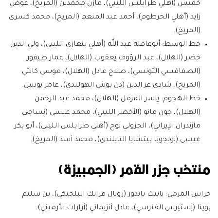
خميس (أهلي طرابلس الليبي)، مازن محمدين (المريخ)، عوض
زايد (أهلي الخرطوم)، أحمد عبد المنعم (المريخ)، محمد كسرى
(المريخ).
خط الوسط:
أبوعاقلة عبد الله (أهلي بنغازي الليبي)، ولي الدين
خضر (الهلال)، عبد الرؤوف يعقوب (الهلال)، عمار طيفور
(الصفاقسي التونسي)، صلاح عادل (الهلال)، موسى كانتي
(المريخ)، شادي عز الدين (دن بوش الهولندي)، عامر يونس.
خط الهجوم:
ياسر المزمل (الهلال)، محمد عبد الرحمن
(الهلال)، جون مانو (الأخضر الليبي)، محمد عيسى (نساجی
مازندران الإيراني)، الجزولي نوح (أهلي طرابلس الليبي)، أبو بكر
عيسى (نونجوبا بيتشايا التايلندي)، محمد أسد (المريخ).
منتخب جزر القمر (الجمبيزة)
حراس المرمى:
يانيك باندور (رويال فرانك البلجيكي)، بن سليم
بوينا (إستيرس الفنرسي)، عادل أنزيماني (أرارات الأرميني).