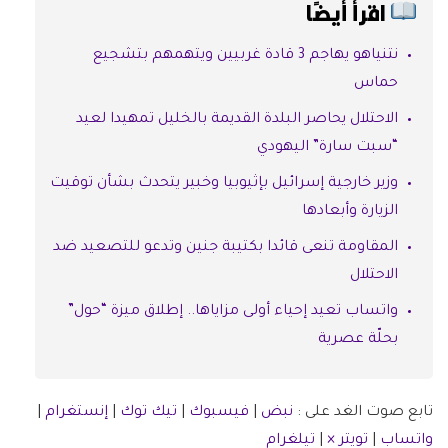
اقرأ أيضًا
نتنياهو يهاجم 3 قادة غربيين ويتهمهم بتشجيع
حماس
الاحتلال يحاصر البلدة القديمة بالخليل تمهيدا لعيد
“سبت سارة” اليهودي
وزير خارجية إسرائيل بإثيوبيا وخبير يتحدث بشأن توقيت
الزيارة وأبعادها
المقاومة تنعى قائدا بكتيبة جنين وتدعو للتصعيد ضد
الاحتلال
واتساب تعيد إحياء أولى مزاياها.. إطلاق ميزة “حول”
بحلّة عصرية
تابع صوت الغد على :
نبض
|
فيسبوك
|
تيك توك
|
إنستغرام
|
واتساب
|
تويتر ×
|
تيلغرام