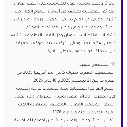
الجزائر ومصر وتونس بقوة للمنافسة على اللقب القاري.
القوائم التفصيلية تكشف عن أسماء النجوم الكبار، مثل
أشرف حكيمي وإبراهيم دياز في المغرب، ورياض محرز في
الجزائر، ومحمد صلاح في مصر. كما تظهر القوائم
تشكيلات منتخبات السودان وجزر القمر. البطولة ستشهد
تنافس 24 منتخباً، ويبقى الترقب سيد الموقف لمعرفة
من سيخلف كوت ديفوار كبطل للقارة.
المختصر المفيد:
• تستضيف المغرب بطولة كأس أمم أفريقيا 2025 في
الفترة ما بين 21 ديسمبر 2025 و 18 يناير 2026.
• تضم القوائم التفصيلية ستة منتخبات عربية رئيسية
هي: المغرب، الجزائر، مصر، تونس، السودان، وجزر القمر.
• يسعى المنتخب المغربي، المضيف، لاستعادة اللقب
القاري الذي غاب عنه منذ عام 1976.
• تعتبر الجزائر ومصر وتونس مرشحين أقوياء للمنافسة،