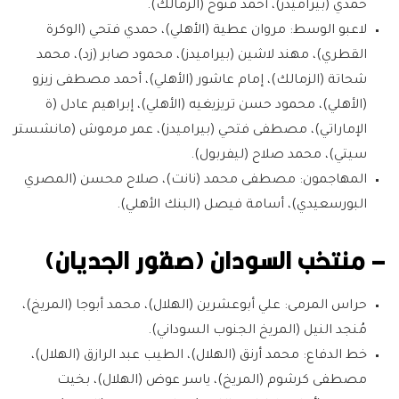
حمدي (بيراميدز)، أحمد فتوح (الزمالك).
لاعبو الوسط:
مروان عطية (الأهلي)، حمدي فتحي (الوكرة
القطري)، مهند لاشين (بيراميدز)، محمود صابر (زد)، محمد
شحاتة (الزمالك)، إمام عاشور (الأهلي)، أحمد مصطفى‭ ‬زيزو
(الأهلي)، محمود حسن تريزيغيه (الأهلي)، إبراهيم عادل (ة
الإماراتي)، مصطفى فتحي (بيراميدز)، عمر مرموش (مانشستر
سيتي)، محمد صلاح (ليفربول).
المهاجمون:
مصطفى محمد (نانت)، صلاح محسن (المصري
البورسعيدي)، أسامة فيصل (البنك الأهلي).
– منتخب السودان (صقور الجديان)
حراس المرمى:
علي أبوعشرين (الهلال)، محمد أبوجا (المريخ)،
مُنجد النيل (المريخ الجنوب السوداني).
خط الدفاع:
محمد أرنق (الهلال)، الطيب عبد الرازق (الهلال)،
مصطفى كرشوم (المريخ)، ياسر عوض (الهلال)، بخيت