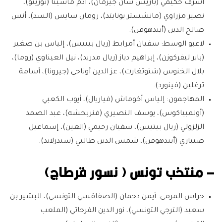
أشرف حكيمي (باريس سان جيرمان)، آدم ماسينا (تورينو)،
نصير مزراوي (مانشستر يونايتد)، رومان سايس (السد)، أنس
صالح الدين (أيندهوفن).
لاعبو الوسط:
سفيان أمرابط (ريال بيتيس)، إلياس بن صغير
(باير ليفركوزن)، إبراهيم دياز (ريال مدريد)، نيل العيناوي (روما)،
بلال الخنوس (شتوتغارت)، عز الدين أوناحي (جيرونا)، أسامة
ترغلين (فينورد).
المهاجمون:
إلياس أخوماش (فياريال)، أيوب الكعبي
(أولمبياكوس)، يوسف النصيري (فنربخشه)، عبد الصمد
الزلزولي (ريال بيتيس)، سفيان رحيمي (العين)، إسماعيل
صيباري (أيندهوفن)، شمس الدين طالبي (سندرلاند).
– منتخب تونس ( نسور قرطاج)
حراس المرمى:
أيمن دحمان (الصفاقسي التونسي)، البشير بن
سعيد (الترجي التونسي)، نور الدين الفرحاتي (الملعب