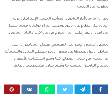
مضيفا أن 99% من الحريديم الذين تلقوا أمر التجنيد لم يلتزموا
وتهربوا من الخدمة.
وفي 18 مارس/آذار الماضي، استأنف الجيش الإسرائيلي حرب
الإبادة على قطاع غزة -وفق توصيف خبراء دوليين- بعدما تنصل
من اتفاق وقف إطلاق النار المبرم في يناير/كانون الثاني الماضي.
وسعى الجيش الإسرائيلي لتقسيم القطاع المحاصر إلى عدة
مناطق وعزل بعضها عن بعض، ودمّر معظم المباني والمنشآت
في مدينة رفح جنوبي القطاع، كما وسع استهدافه للأطفال
ولخيام النازحين، بحسب ما وثقته تقارير فلسطينية ودولية.