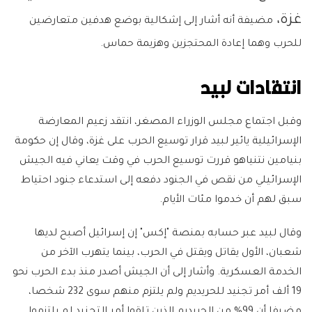
غزة،
مضيفة أنه أشار إلى إشكالية بوضع هدفين متعارضين
للحرب وهما إعادة المحتجزين وهزيمة حماس.
انتقادات لبيد
وقبل اجتماع مجلس الوزراء المصغر، انتقد زعيم المعارضة
الإسرائيلية يائير لبيد قرار توسيع الحرب على غزة، وقال إن حكومة
بنيامين نتنياهو قررت توسيع الحرب في وقت يعاني فيه الجيش
الإسرائيلي من نقص في الجنود دفعه إلى استدعاء جنود احتياط
سبق لهم أن خدموا مئات الأيام.
وقال لبيد عبر حسابه بمنصة "إكس" إن إسرائيل أصبح لديها
شعبان، الأول يقاتل ويقتل في الحرب، بينما يتهرب الآخر من
الخدمة العسكرية. وأشار إلى أن الجيش أصدر منذ بدء الحرب نحو
19 ألف أمر تجنيد للحريديم ولم يلتزم منهم سوى 232 شخصا،