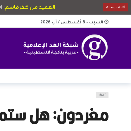
السبت - 8 أغسطس / آب 2026
أخبار
مغردون: هل ستمنع 