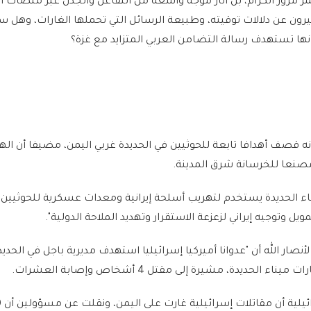
مر مرور الكرام، بل أثار موجة واسعة من التفاعل والجدل عبر منصات ا
رون عن دلالات توقيته، وطبيعة الرسائل التي تحملها الغارات، وهل س
م أنها تستهدف رسالة التضامن العربي المتزايد مع غزة؟
نه قصف أهدافا تابعة للحوثيين في الحديدة غربي اليمن، مضيفا أن ال
صنعا للخرسانة شرق المدينة.
اء الحديدة يستخدم لتهريب أسلحة إيرانية ومعدات عسكرية للحوثيين، ق
ويل وتوجيه إيراني لزعزعة الاستقرار وتهديد الملاحة الدولية".
نصار الله أن "عدوانا أميركيا إسرائيليا استهدف مديرية باجل في الحدي