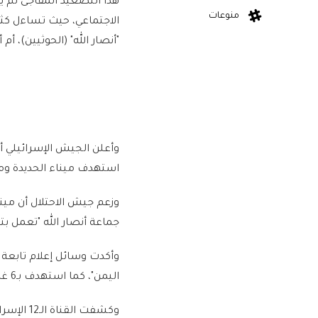
هذا التصعيد المفاجئ لم ي
منوعات
الاجتماعي، حيث تساءل كثي
"أنصار الله" (الحوثيين)، أ
وأعلن الجيش الإسرائيلي أ
استهدف ميناء الحديدة وم
وزعم جيش الاحتلال أن مين
جماعة أنصار الله "تعمل بتم
وأكدت وسائل إعلام تابعة لأ
اليمن"، كما استهدف بـ6 غارات ميناء الحديدة، مشيرة إلى مقتل 4 أشخاص وإصابة العشرات.