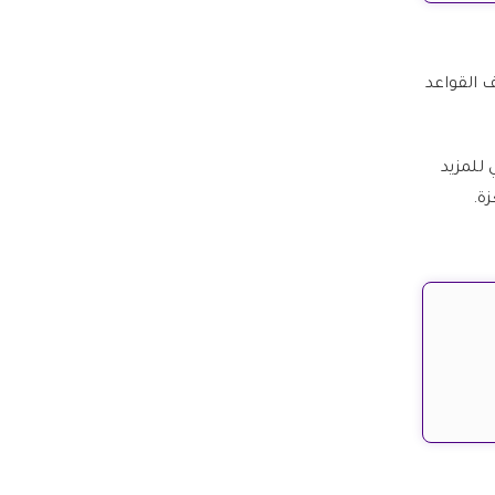
 القواعد
 للمزيد
ة.