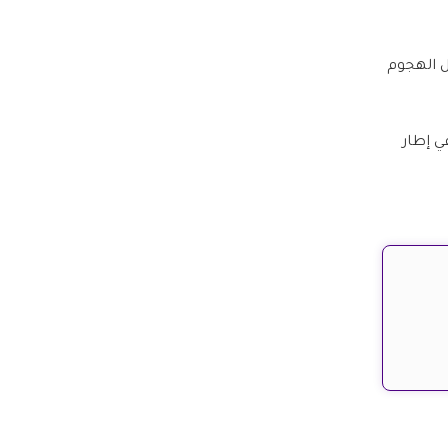
ألقت 48 قنبلة على أكثر من 10 أهداف خلال الهجوم
ي إطار