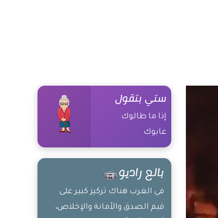
ستي بتقول
إذا ما طالوك
عابوك
بالع راديو
في الغرب هناك تركيز كبير على
قيم الصدق والأمانة والإخلاص،