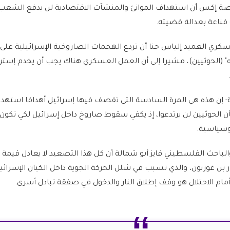
ة إكس أن استهداف الموانئ والمنشآت الاقتصادية لن يدفع الشعب 
 قناعة بعدالة قضيته.
عسكري العميد إلياس حنا أن تردع الهجمات الصاروخية الإسرائيلية على
له" (الحوثيين)، مشيرا إلى أن العمل العسكري هناك يجب أن يخدم إستر
رة- إن هذه هي المرة السادسة التي تقصف فيها إسرائيل أهدافا استه
أن الحوثيين لن يرتدعوا، إذ يكفي سقوط صاروخ داخل إسرائيل لكي تكون
وسياسية.
والباحث الفلسطيني فايز أبو شمالة أن كل هذا التصعيد لا يعادل قيمة
ن غوريون، والذي تسبب في شلل الحركة الجوية داخل الكيان الإسرائيل
أمام الاحتلال هو وقف إطلاق النار والدخول في صفقة تبادل أسرى.