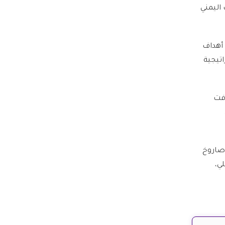
اليمني
 أهداف
اتيجية
دفت
 صاروخ
ي،