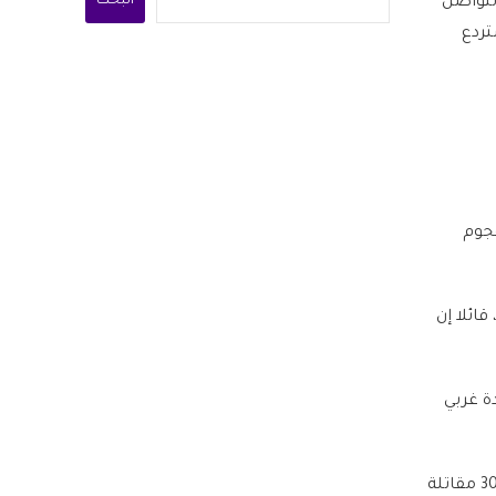
البحث
لتواصل
تردع
هجوم
ائلا إن
دة غربي
وكشفت القناة الـ12 الإسرائيلية أن مقاتلات إسرائيلية غارت على اليمن، ونقلت عن مسؤولين أن 30 مقاتلة