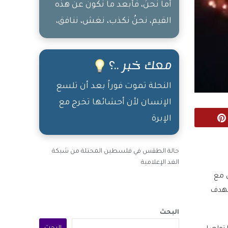
أما نحنْ، فأبعد ما نكون عن هذه
القيم، نحنُ نكذب، نغش، ننافق،
نخون، "نتعامل بـ فِكر القوي" حتى
لو كان القوي ظالماً أو مُجرماً أو
معك خبر ..؟
سارقاً أو خائناً
النحلة تموت فوراً بعد أن تلسع
الإنسان لأن أحشائها تخرج مع
الإبرة
Pinterest
حالة الطقس في فلسطين المحتلة من شبكة
الغد الإعلامية
 مع
تهدف
البحث