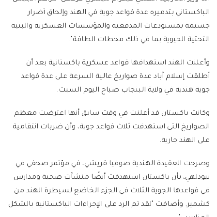
الباكستاني بتدميره عدة قواعد جوية في الهند وإلحاق أضرار
جسيمة بمستودعات المدفعية والمؤسسات العسكرية والبنية
التحتية الحيوية بما في ذلك محطات الطاقة".
وأعلنت الهند استهدافها قواعد عسكرية باكستانية بعد أن
أطلقت إسلام آباد عدة صواريخ عالية السرعة على عدة قواعد
جوية هندية في ولاية البنجاب صباح اليوم السبت.
وكانت باكستان قد أعلنت في وقت سابق أنها اعترضت معظم
الصواريخ التي استهدفت ثلاث قواعد جوية، وأن ضربات انتقامية
على الهند جارية.
وصرحت العقيدة الهندية صوفيا قريشي، في مؤتمر صحفي في
نيودلهي، بأن باكستان استهدفت أيضًا منشآت صحية ومدارس
في قواعدها الجوية الثلاث في الجزء الخاضع لسيطرة الهند من
كشمير. وأضافت "لقد تم الرد على الإجراءات الباكستانية بالشكل