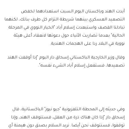
أبدت الهند وباكستان اليوم السبت استعدادهما لخفض
التصعيد العسكري بينهما شريطة التزام كل طرف بذلك، لكنهما
تبادلتا القصف واستبعدت إسلام آباد "الخيار النووي في المرحلة
الحالية" بعدما تضاربت الأنباء حول دعوتها لانعقاد أعلى هيئة
نووية في البلاد ردا على الهجمات الهندية.
وقال وزير الخارجية الباكستاني إسحاق دار اليوم "إذا أوقفت الهند
تصعيدها، فستفعل إسلام آباد الشيء نفسه".
وفي حديثه إلى المحطة التلفزيونية "جيو نيوز" الباكستانية، قال
إسحاق دار "إذا كان هناك ذرة من العقل، فستتوقف الهند، وإذا
توقفوا، فسنتوقف نحن أيضا. نريد السلام بصدق دون هيمنة أي