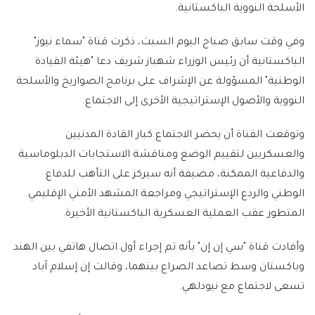
الأسلحة النووية الباكستانية.
وفي وقت سابق صباح اليوم السبت، ذكرت قناة "سماء نيوز"
الباكستانية أن رئيس الوزراء شهباز شريف دعا "هيئة القيادة
الوطنية" المسؤولة عن الإشراف على برنامج الصواريخ والأسلحة
النووية والأصول الإستراتيجية الأخرى إلى الاجتماع.
وتوقعت القناة أن يحضر الاجتماع كبار القادة المدنيين
والعسكريين لتقييم الوضع ومناقشة الاستجابات الدبلوماسية
والدفاعية الممكنة، مضيفة أنه سيركز على التأهب للدفاع
الوطني والردع الإستراتيجي ومراجعة المشهد الأمني الإقليمي
المتطور عقب العملية العسكرية الباكستانية الأخيرة.
وأفادت قناة "سي إن إن" بأنه تم إجراء أول اتصال هاتفي بين الهند
وباكستان وسط تصاعد الصراع بينهما، وقالت إن إسلام آباد
تسعى لاجتماع مع نيودلهي.