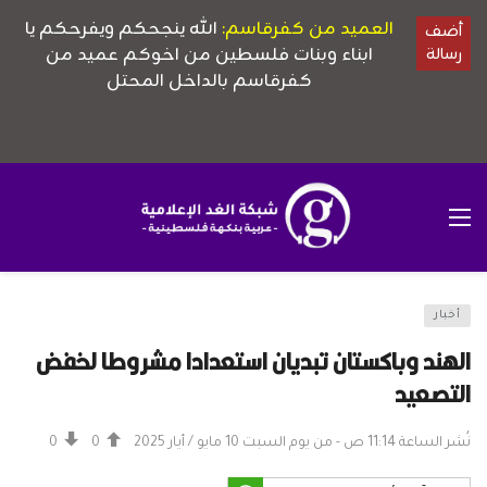
أخبار
الهند وباكستان تبديان استعدادا مشروطا لخفض
التصعيد
نُشر الساعة 11:14 ص - من يوم السبت 10 مايو / أيار 2025
0
0