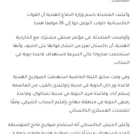
المناسب".
وأعلنت المتحدثة باسم وزارة الدفاع الهندية أن القوات
الباكستانية حاولت التوغل جوا إلى 26 موقعا هنديا.
وأوضحت المتحدثة، في مؤتمر صحفي مشترك مع الخارجية
الهندية، أن باكستان تعزز من انتشار قواتها على الحدود، وأنها
استخدمت صاروخا عالي السرعة لاستهداف قاعدة جوية في
البنجاب.
وفي وقت سابق الليلة الماضية استهدفت الصواريخ الهندية
قاعدة نور خان الجوية في مدينة راولبندي بالقرب من العاصمة
إسلام آباد، وقاعدة مريد الجوية في مدينة تشاكوال، وقاعدة
رفيقي الجوية في منطقة جهانج بإقليم البنجاب الشرقي، وفقًا
للمتحدث العسكري الباكستاني.
وأعلن الجيش الباكستاني أنه استخدم صواريخ فاتح المتوسطة
المدى لاستهداف منشأة تخزين صواريخ هندية وقواعد جوية في