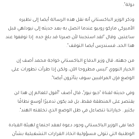
دولة".
وذكر الوزير الباكستاني أنه نقل هذه الرسالة أيضا إلى نظيره
الأميركي ماركو روبيو عندما اتصل به بعد حديثه إلى نيودلهي قبل
ساعتين. وقال "لقد استجبنا لأن صبرنا قد بلغ حده. إذا توقفوا عند
هذا الحد، فسندرس أيضا التوقف".
من جهته، قال وزير الدفاع الباكستاني خواجة محمد آصف إن
الخيار النووي "ليس مطروحا الآن، ولكن إذا طرأت تطورات على
الوضع فإن المراقبين سوف يتأثرون أيضا".
وفي حديثه لقناة "جيو نيوز"، قال آصف "أقول للعالم إن هذا لن
يقتصر على المنطقة فقط، بل قد يكون تدميرًا أوسع نطاقًا
بكثير.. خياراتنا تتضاءل في ظل الوضع الذي تخلقته الهند".
كما نفى الوزير الباكستاني وجود دعوة لعقد اجتماع لهيئة القيادة
الوطنية التي تتولى مسؤولية اتخاذ القرارات التشغيلية بشأن