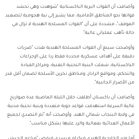
وأضافت أن القوات البرية الباكستانية "شوهدت وهي تحشد
قواتها نحو المناطق الأمامية، مما يشير إلى نية هجومية لتصعيد
الموقف"، مشددة على أن "القوات المسلحة الهندية لا تزال في
حالة تأهب عملياتي عالية".
وأوضحت سينغ أن القوات المسلحة الهندية نفذت "ضربات
دقيقة على أهداف عسكرية محددة فقط ردا على الإجراءات
الباكستانية، شملت البنية التحتية التقنية، ومراكز القيادة
والتحكم، ومواقع الرادار، ومناطق تخزين الأسلحة لضمان أقل قدر
من الأضرار الجانبية".
وأضافت أن باكستان أطلقت خلال الليلة الماضية عدة صواريخ
عالية السرعة استهدفت قواعد جوية متعددة وبنية تحتية مدنية
في ولاية البنجاب شمالي الهند. وأوضحت أنه "تم التصدي لجميع
الأعمال العدائية بفعالية والرد عليها بشكل مناسب".
أما وزير الخارجية الهندي فيكرام ميسري فرفض "مزاعم الجيش