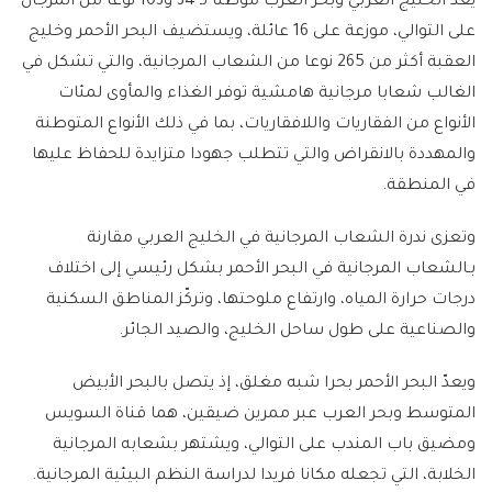
يُعدّ الخليج العربي وبحر العرب موطنا لـ 34 و103 نوعا من المرجان
على التوالي، موزعة على 16 عائلة، ويستضيف البحر الأحمر وخليج
العقبة أكثر من 265 نوعا من الشعاب المرجانية، والتي تشكل في
الغالب شعابا مرجانية هامشية توفر الغذاء والمأوى لمئات
الأنواع من الفقاريات واللافقاريات، بما في ذلك الأنواع المتوطنة
والمهددة بالانقراض والتي تتطلب جهودا متزايدة للحفاظ عليها
في المنطقة.
وتعزى ندرة الشعاب المرجانية في الخليج العربي مقارنة
بـالشعاب المرجانية في البحر الأحمر بشكل رئيسي إلى اختلاف
درجات حرارة المياه، وارتفاع ملوحتها، وتركّز المناطق السكنية
والصناعية على طول ساحل الخليج، والصيد الجائر.
ويعدّ البحر الأحمر بحرا شبه مغلق، إذ يتصل بالبحر الأبيض
المتوسط ​​وبحر العرب عبر ممرين ضيقين، هما قناة السويس
ومضيق باب المندب على التوالي، ويشتهر بشعابه المرجانية
الخلابة، التي تجعله مكانا فريدا لدراسة النظم البيئية المرجانية.