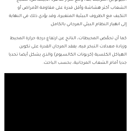
البيولوجي المرتبط بها، ومع تكرار ظاهرة الابيضاض، تصبح
الشعاب أكثر هشاشة وأقل قدرة على مقاومة الأمراض أو
التكيف مع الظروف البيئية المتغيرة، وقد يؤدي ذلك في النهاية
إلى انهيار النظام البيئي المرجاني بالكامل.
كما أن تحمّض المحيطات، الناتج عن ارتفاع درجة حرارة المحيط
وزيادة معدلات التبخر فيه، يفقد المرجان القدرة على تكوين
الهياكل الكلسية (كربونات الكالسيوم) والذي يشكل أيضا تحديا
جديا أمام الشعاب المرجانية، بحسب الباحث.