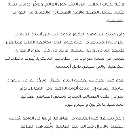
هائلة لمئات الملايين من البشر حول العالم، وتوفّر خدمات بيئية
قيّمة، تشمل التغذية والأمن الاقتصادي والحماية من الكوارث
الطبيعية.
وفي حديثه نت يوضح الدكتور محمد السرحان أستاذ الشعاب
المرجانية المساعد في كلية علوم البحار بجامعة الملك عبدالعزيز،
طبيعة المرجان وآلية تبييضه، فالمرجان كائن بحري لا فقاري
يعيش في علاقة مع نوع من الطحالب المجهرية يُعرف بالطحالب
التكافلية، والتي تعيش داخل أنسجته.
تقوم هذه الطحالب بعملية البناء الضوئي وتزوّد المرجان بالمواد
الناتجة، إضافة إلى منحه ألوانه الزاهية، وفي المقابل، يوفّر
المرجان لهذه الطحالب الحماية وبعض العناصر الغذائية
الأساسية كالكربون والنيتروجين.
ورغم بساطة هذه العلاقة في ظاهرها، فإنها في الواقع شديدة
التعقيد، ولا تزال قيد الدراسة العلمية، وتُعد هذه العلاقة