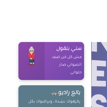
ستي بتقول
مش كل مَن صَف
الصواني صار
حلواني
بالع راديو
بِكرهوك بشِدة ، ويراقبوك بكل