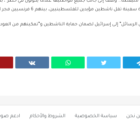
متيقظة… وتقف إلى جانب جميع مواطنيها عندما يكونون في خطر”، ب
ة تقل ناشطين مؤيدين للفلسطينيين، بينهم 6 فرنسيين فجر الاثنين.
الرسائل” إلى إسرائيل لضمان حماية الناشطين و”تمكينهم من العودة
VK
WhatsApp
Twitter
Telegram
ن نحن
سياسة الخصوصية
الشروط والأحكام
ادعم صوت