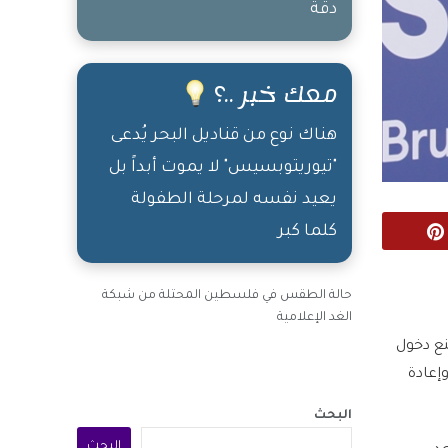
دقة
معك خبر ..؟
هناك نوع من قناديل البحر يُدعى
"تيوريتوبسيس" لا يموت أبداً بل
يعيد نفسه لمرحلة الطفولة
كلما كبر
Pinterest
حالة الطقس في فلسطين المحتلة من شبكة
الغد الإعلامية
نع دخول
إعادة
البحث
البحث