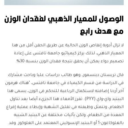
الوصول للمعيار الذهبي لفقدان الوزن
مع هدف رابع
لا تزال أدوية إنقاص الوزن الحالية عن طريق الحقن أقل من هذا
المعيار الذهبي، لذلك يركز كيميائيو جامعة تافتس على إعادة
تصميم دواء يمكن أن يحقق نتيجة فقدان الوزن بنسبة 30%.
قال تريستان دينسمور، وهو طالب دراسات عليا وباحث مشارك
في الدراسة من قسم الكيمياء في جامعة تافتس، "هناك هرمون
آخر أردنا إضافته لاستكمال الرباعية للتحكم في الوزن، يسمى هذا
الببتيد واي-واي (PYY). تفرز الأمعاء هذا الجزيء أيضا بعد تناول
الطعام، وتتمثل وظيفته في تقليل الشهية وإبطاء عملية إفراغ
المعدة من الطعام، ولكن بآليات مختلفة عن الببتيد الشبيه
بالغلوكاغون-1 أو الببتيد الإنسوليني المعتمد على الغلوكوز. وقد