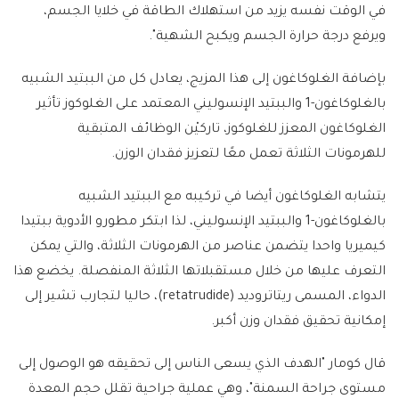
في الوقت نفسه يزيد من استهلاك الطاقة في خلايا الجسم،
ويرفع درجة حرارة الجسم ويكبح الشهية".
بإضافة الغلوكاغون إلى هذا المزيج، يعادل كل من الببتيد الشبيه
بالغلوكاغون-1 والببتيد الإنسوليني المعتمد على الغلوكوز تأثير
الغلوكاغون المعزز للغلوكوز، تاركيْن الوظائف المتبقية
للهرمونات الثلاثة تعمل معًا لتعزيز فقدان الوزن.
يتشابه الغلوكاغون أيضا في تركيبه مع الببتيد الشبيه
بالغلوكاغون-1 والببتيد الإنسوليني، لذا ابتكر مطورو الأدوية ببتيدا
كيميريا واحدا يتضمن عناصر من الهرمونات الثلاثة، والتي يمكن
التعرف عليها من خلال مستقبلاتها الثلاثة المنفصلة. يخضع هذا
الدواء، المسمى ريتاتروديد (retatrudide)، حاليا لتجارب تشير إلى
إمكانية تحقيق فقدان وزن أكبر.
قال كومار "الهدف الذي يسعى الناس إلى تحقيقه هو الوصول إلى
مستوى جراحة السمنة"، وهي عملية جراحية تقلل حجم المعدة