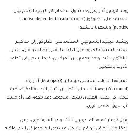
يوجد هرمون آخر يفرز بعد تناول الطعام هو الببتيد الإنسوليني
المعتمد على الغلوكوز (glucose-dependent insulinotropic
peptide) ويشعرنا بالشبع.
ويشبه الببتيد الإنسوليني المعتمد على الغلوكوز إلى حد كبير
الببتيد الشبيه بالغلوكاغون-1، لذا بدلا من إعطاء دواءين، ابتكر
الباحثون ببتيدا واحدا يجمع بين المركبين، فيما يسمى في تطوير
الأدوية بالكيميرا.
يتميز هذا الدواء، المسمى مونجارو (Mounjaro) أو زبوند
(Zepbound) وهما الاسمان التجاريان لتيرزيباتيد، بفائدة إضافية
تتمثل في تقليل الغثيان بشكل ملحوظ، وقد يتفوق على أوزمبيك
في سوق إنقاص الوزن.
يقول كومار "ثم هناك هرمون ثالث، وهو الغلوكاغون، ومن
المفارقات أنه في الواقع يزيد من مستوى الغلوكوز في الدم، ولكنه