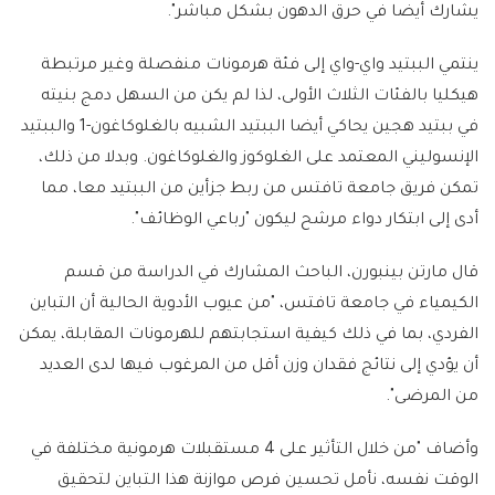
يشارك أيضا في حرق الدهون بشكل مباشر".
ينتمي الببتيد واي-واي إلى فئة هرمونات منفصلة وغير مرتبطة
هيكليا بالفئات الثلاث الأولى، لذا لم يكن من السهل دمج بنيته
في ببتيد هجين يحاكي أيضا الببتيد الشبيه بالغلوكاغون-1 والببتيد
الإنسوليني المعتمد على الغلوكوز والغلوكاغون. وبدلا من ذلك،
تمكن فريق جامعة تافتس من ربط جزأين من الببتيد معا، مما
أدى إلى ابتكار دواء مرشح ليكون "رباعي الوظائف".
قال مارتن بينبورن، الباحث المشارك في الدراسة من قسم
الكيمياء في جامعة تافتس، "من عيوب الأدوية الحالية أن التباين
الفردي، بما في ذلك كيفية استجابتهم للهرمونات المقابلة، يمكن
أن يؤدي إلى نتائج فقدان وزن أقل من المرغوب فيها لدى العديد
من المرضى".
وأضاف "من خلال التأثير على 4 مستقبلات هرمونية مختلفة في
الوقت نفسه، نأمل تحسين فرص موازنة هذا التباين لتحقيق