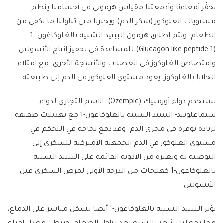
يحفّز أمعاءنا وأدمغتنا مقياس هرموني في أجسامنا ينظم
مستويات الغلوكوز (سكر الدم) ويخبرنا متى تناولنا ما يكفي من
الطعام. ويتم إطلاق هرمون الببتيد الشبيه بالغلوكاغون- 1
(Glucagon-like peptide 1) للمساعدة في تحفيز إنتاج الأنسولين
وامتصاص الغلوكوز في العضلات والأنسجة الأخرى. مع امتلاء
الخلايا بالغلوكوز، يعود مستوى الغلوكوز في الدم إلى طبيعته.
يستخدم دواء أوزمبيك (Ozempic) -الاسم التجاري لدواء
سيماغلوتيد- الببتيد الشبيه بالغلوكاغون-1 مع تعديلات طفيفة
لزيادة توفره في مجرى الدم. وقد دفع نجاحه في التحكم في
مستوى الغلوكوز في الدم الجمعية الأميركية للسكري إلى
التوصية به وبغيره من الأدوية القائمة على الببتيد الشبيه
بالغلوكاغون-1 كعلاجات من الدرجة الأولى لمرض السكري قبل
الأنسولين.
يؤثر الببتيد الشبيه بالغلوكاغون-1 أيضا بشكل مباشر على الدماغ،