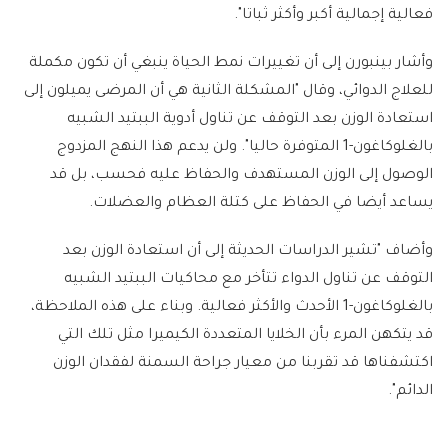
فعالية إجمالية أكبر وأكثر ثباتا".
وأشار بينبورن إلى أن تغييرات نمط الحياة ينبغي أن تكون مكملة
للعلاج الدوائي، وقال "المشكلة الثانية هي أن المرضى يميلون إلى
استعادة الوزن بعد التوقف عن تناول أدوية الببتيد الشبيه
بالغلوكاغون-1 المتوفرة حاليا". ولن يدعم هذا النهج المزدوج
الوصول إلى الوزن المستهدف والحفاظ عليه فحسب، بل قد
يساعد أيضا في الحفاظ على كتلة العظام والعضلات.
وأضاف "تشير الدراسات الحديثة إلى أن استعادة الوزن بعد
التوقف عن تناول الدواء تتأخر مع محاكيات الببتيد الشبيه
بالغلوكاغون-1 الأحدث والأكثر فعالية. وبناء على هذه الملاحظة،
قد يتكهن المرء بأن الخلايا المتعددة الكيميرا مثل تلك التي
اكتشفناها قد تقربنا من معيار جراحة السمنة لفقدان الوزن
الدائم".