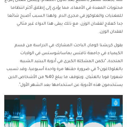
مما يجعلنا نشعر بالشبع بعد تناول الطعام، ويبطئ معدل إفراغ
محتويات المعدة في الأمعاء، مما يؤدي إلى إطلاق أكثر انتظاما
للمغذيات والغلوكوز في مجرى الدم. ولهذا السبب أصبح شائعا
جدا كعلاج لفقدان الوزن. مع ذلك يبقى هذا الدواء غير مثالي
لفقدان الوزن.
يقول كريشنا كومار، الباحث المشارك في الدراسة من قسم
الكيمياء في جامعة تافتس بماساشوستس في الولايات
المتحدة، "تكمن المشكلة الكبرى في أدوية الببتيد الشبيه
بالغلوكاغون-1 في ضرورة حقنها مرة واحدة أسبوعيا، وقد تسبب
شعورا قويا بالغثيان. ويتوقف ما يبلغ 40% من الأشخاص الذين
يستخدمون هذه الأدوية عن استخدامها بعد الشهر الأول".