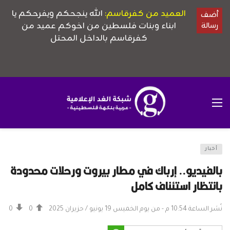
أخبار
بالفيديو.. إرباك في مطار بيروت ورحلات محدودة
بانتظار استئناف كامل
نُشر الساعة 10:54 م - من يوم الخميس 19 يونيو / حزيران 2025
0
0