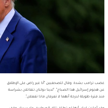
غضب ترامب بشدة. وقال للصحفيين "أنا غير راض على الإطلاق
عن هجوم إسرائيل هذا الصباح". "لدينا دولتان تتقاتلان بشراسة
منذ فترة طويلة لدرجة أنهما لا تعرفان ماذا تفعلان".