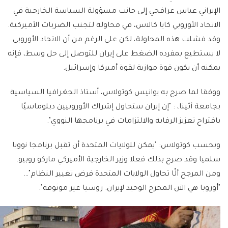
الإيراني عباس عراقجي إلى جانب مسؤولة السياسة الخارجية في
الاتحاد الأوروبي كايا كالاس، في محاولة لتجنب الضربات الأميركية.
وقد فشلت هذه المحاولة، لكن على الرغم من أن الاتحاد الأوروبي
لا يستطيع بمفرده الضغط على إيران للتوصل إلى حل وسط، فإنه
يمكنه أن يكون قوة موازية لقوة أميركا وإسرائيل.
ووفقا لما صرح به يوانيس كوتولاس، أستاذ الجغرافيا السياسية
بجامعة أثينا، : "إن إيران ستحاول إشراك الأوروبيين دبلوماسيًا
باقتراح تعزيز الرقابة والالتزامات في برنامجها النووي".
وبحسب كوتولاس: "يمكن للولايات المتحدة أن تقبل برنامجا نوويا
سلميا وقد صرح بذلك فعلا وزير الخارجية الأميركي ماركو روبيو.
ومن المرجح ألّا تحاول الولايات المتحدة فرض تغيير النظام"…
"أوروبا هي الآن المخرج الوحيد لإيران. روسيا غير موثوقة".