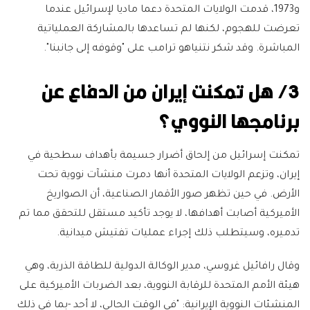
و1973، قدمت الولايات المتحدة دعما ماديا لإسرائيل عندما
تعرضت للهجوم، لكنها لم تساعدها بالمشاركة العملياتية
المباشرة. وقد شكر نتنياهو ترامب على "وقوفه إلى جانبنا".
3/ هل تمكنت إيران من الدفاع عن
برنامجها النووي؟
تمكنت إسرائيل من إلحاق أضرار جسيمة بأهداف سطحية في
إيران، وتزعم الولايات المتحدة أنها دمرت منشآت نووية تحت
الأرض. في حين تظهر صور الأقمار الصناعية، أن الصواريخ
الأميركية أصابت أهدافها، لا يوجد تأكيد مستقل للتحقق مما تم
تدميره، وسيتطلب ذلك إجراء عمليات تفتيش ميدانية.
وقال رافائيل غروسي، مدير الوكالة الدولية للطاقة الذرية، وهي
هيئة الأمم المتحدة للرقابة النووية، بعد الضربات الأميركية على
المنشئات النووية الإيرانية: "في الوقت الحالي، لا أحد -بما في ذلك