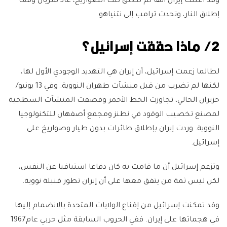
وقد أعلنت إيران أنها لم تطلق تلك الصواريخ، عاد سريان وقف
إطلاق النار، وتحدث ترامب إلى نتنياهو.
2/ ماذا حققت إسرائيل؟
لطالما زعمت إسرائيل، أن إيران هي التهديد الوجودي الأول لها،
لكنها لم تضرب من قبل منشآت طهران النووية. وفي 13 يونيو/
حزيران الحالي، تجاوزت الخط الأحمر وقصفت المنشآت السطحية
لمصنع تخصيب الوقود في نطنز ومجمع أصفهان للتكنولوجيا
النووية. وردت إيران بإطلاق طائرات بدون طيار وصواريخ على
إسرائيل.
وتزعم إسرائيل أن ما قامت به كان دفاعا استباقيا عن النفس،
لكن ليس ثمة من يتفق معها على أن إيران تطور قنبلة نووية.
وقد تمكنت إسرائيل من إقناع الولايات المتحدة بالانضمام إليها
في هجماتها على إيران. ففي الحروب السابقة مثل حربي عام1967