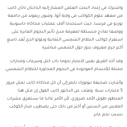
واشترك في إعداد البحث العلمي المشار إليه الباحثان ناثان كايب
من معهد علوم الكواكب في ولاية أيوا، وشون ريموند من جامعة
بوردو في فرنسا، حيث استخدما آلاف عمليات محاكاة حاسوبية
ووضعا نماذج مبسطة لمعرفة مدى تأثير النجوم العابرة على
استقرار كواكب النظام الشمسي الثمانية وبلوتو الذي يُعد تاسع
أكبر جرم معروف يدور حول الشمس مباشرة.
وقد أخذ الفريق بعين الاعتبار نجوما ذات كتل وسرعات ومدارات
ممثلة للأجسام الموجودة في النجوم المجاورة للنظام الشمسي.
وأشارت صحيفة نيويورك تايمز إلى أن كل محاكاة كانت تمثل مرور
5 مليارات سنة. ونقلت عن الدكتور كايب القول إن مثل هذا
المنظور طويل الأمد ضروري، لأن الأمر غالبا ما يستغرق عشرات
الملايين من السنين أو أكثر من ذلك حتى يضطرب مدار الكوكب
بسبب نجم عابر.