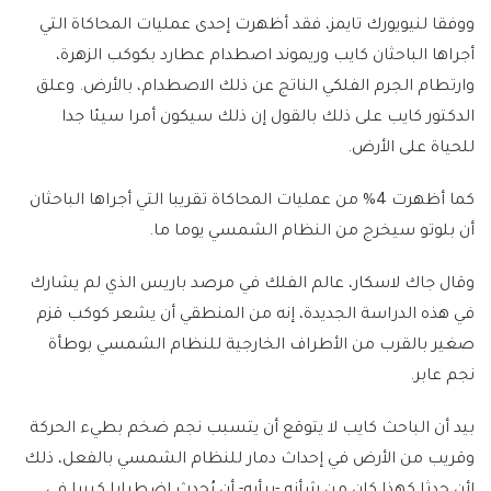
ووفقا لنيويورك تايمز، فقد أظهرت إحدى عمليات المحاكاة التي
أجراها الباحثان كايب وريموند اصطدام عطارد بكوكب الزهرة،
وارتطام الجرم الفلكي الناتج عن ذلك الاصطدام، بالأرض. وعلق
الدكتور كايب على ذلك بالقول إن ذلك سيكون أمرا سيئا جدا
للحياة على الأرض.
كما أظهرت 4% من عمليات المحاكاة تقريبا التي أجراها الباحثان
أن بلوتو سيخرج من النظام الشمسي يوما ما.
وقال جاك لاسكار، عالم الفلك في مرصد باريس الذي لم يشارك
في هذه الدراسة الجديدة، إنه من المنطقي أن يشعر كوكب قزم
صغير بالقرب من الأطراف الخارجية للنظام الشمسي بوطأة
نجم عابر.
بيد أن الباحث كايب لا يتوقع أن يتسبب نجم ضخم بطيء الحركة
وقريب من الأرض في إحداث دمار للنظام الشمسي بالفعل، ذلك
لأن حدثا كهذا كان من شأنه -برأيه- أن يُحدث اضطرابا كبيرا في