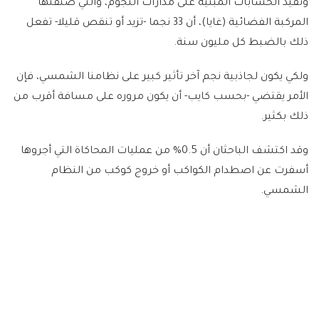
وتفيد الحسابات المبنية على مدارات النجوم، والتي صنّفتها
المركبة الفضائية (غايا)، أن 33 نجما -تزيد أو تنقص قليلا- تفعل
ذلك بالضبط كل مليون سنة.
ولكي يكون لجاذبية نجم آخر تأثير كبير على نظامنا الشمسي، فإن
الأمر يقتضي -بحسب كايب- أن يكون مروره على مسافة أقرب من
ذلك بكثير.
وقد اكتشف الباحثان أن 0.5% من عمليات المحاكاة التي أجروها
أسفرت عن اصطدام الكواكب أو خروج كوكب من النظام
الشمسي.