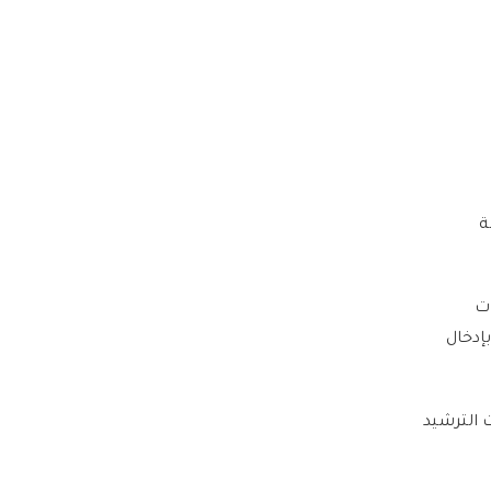
ة
ات
إدخال
 الترشيد