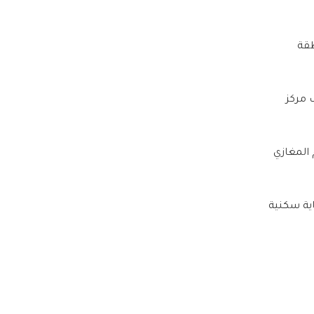
طقة
ال قرب مركز
المغازي
ية سكنية