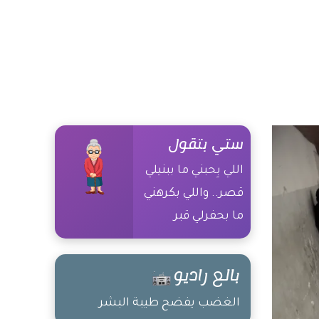
ستي بتقول
اللي بِحبني ما ببنيلي
قصر.. واللي بكرهني
ما بحفرلي قبر
بالع راديو
الغضب يفضح طيبة البشر