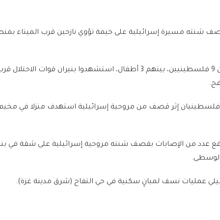
ف شنته مسيرة إسرائيلية على خيمة تؤوي نازحين قرب الميناء بمن
وقال مجمع ناصر الطبي إن 9 فلسطينيين، بينهم 3 أطفال، استشهدوا بنيران قوات الاحتل
ح.
سطينيان إثر قصف من مروحية إسرائيلية استهدف منزلا في مخيم 
 عدد من الإصابات بقصف شنته مروحية إسرائيلية على شقة في بنا
الوسطى.
ئيلي عمليات نسف لمبانٍ سكنية في حي التفاح (شرق مدينة غزة).