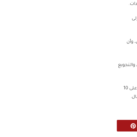
دات.
لى
 وأن
قتل والتجويع
وخلفت هذه الحرب نحو 193 ألف فلسطيني بين شهيد وجريح، معظمهم أطفال ونساء، وما يزيد على 10
ال.
Pinterest