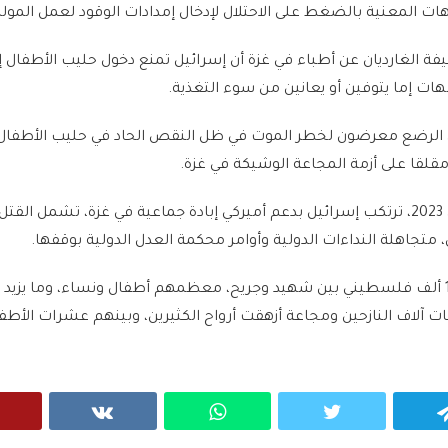
هات المعنية بالضغط على الاحتلال لإدخال إمدادات الوقود لعمل المول
 الغارديان عن أطباء في غزة أن إسرائيل تمنع دخول حليب الأطفال إ
هات إما يتوفين أو يعانين من سوء التغذية.
 الرضع معرضون لخطر الموت في ظل النقص الحاد في حليب الأطفال،
لقا على أزمة المجاعة الوشيكة في غزة.
ومنذ 7 أكتوبر/تشرين الأول 2023، ترتكب إسرائيل بدعم أميركي إبادة جماعية في غزة، تشمل ال
 متجاهلة النداءات الدولية وأوامر محكمة العدل الدولية بوقفها.
ات آلاف النازحين ومجاعة أزهقت أرواح الكثيرين، وبينهم عشرات الأطف
VK
WhatsApp
Twitter
Telegram