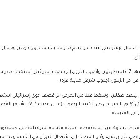
تلال الإسرائيلي منذ فجر اليوم مدرسة وخياما تؤوي نازحين ومنازل 
اع.
ففي شمال القطاع، استشهد 7 فلسطينيين وأصيب آخرون إثر قصف إسرائيلي استهدف مدر
 في حي الزيتون (جنوب شرقي مدينة غزة).
استشهد 3 آخرون -بينهم طفلان- وسقط عدد من الجرحى إثر قصف جوي إسرائيلي است
تي تؤوي نازحين في حي الشيخ الرضوان (غربي مدينة غزة)، وأسفر الق
ن في المدرسة.
وفي جنوب القطاع، استشهد طبيب و4 من أبنائه بقصف شنته مسيرة إسرائيلية على خيمة 
صي خان يونس، وأدى القصف إلى اشتعال النيران في الخيمة وعدد من