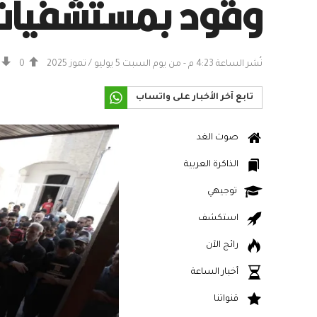
وقود بمستشفيات
نُشر الساعة 4:23 م - من يوم السبت 5 يوليو / تموز 2025
0
تابع آخر الأخبار على واتساب
صوت الغد
الذاكرة العربية
توجيهي
استكشف
رائج الآن
أخبار الساعة
قنواتنا