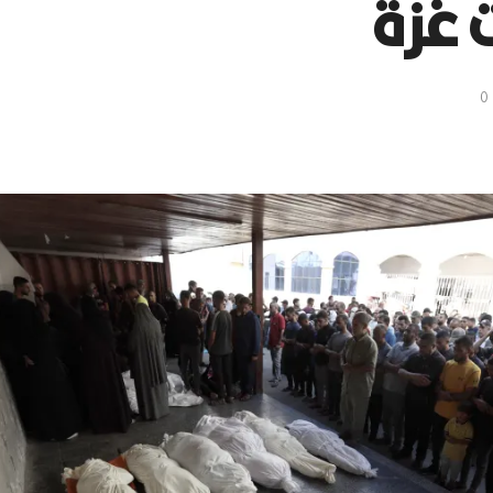
 غزة
0