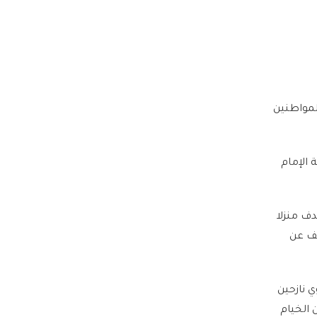
لمواطنين
سة الإمام
هدف منزلا
صف عن
تؤوي نازحين
 الخيام