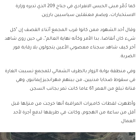
كما دُمّر مبنى الحبس الانفرادي في جناح 209 الذي تديره وزارة
الاستخبارات، ويضم معتقلين سياسيين بارزين.
وقال أحد الشهود ممن كانوا قرب المجمع أثناء القصف إن "كل
شيء كان أنقاضا، بدا الأمر وكأنه نهاية العالم"، في حين روى شاهد
آخر كيف شاهد سجناء معصوبي الأعين يتجولون بلا رقابة فور
الضربة.
وفي منطقة بوابة الزوار بالطرف الشمالي للمجمع تسببت الغارة
في سقوط ضحايا مدنيين، من بينهم مهرانجيز إيمانبور، وهي
فنانة تبلغ من العمر 61 عاما كانت تمر بجانب السجن.
وأظهرت لقطات كاميرات المراقبة أنها خرجت من منزلها قبل
أقل من ساعة من الهجوم، وكانت في طريقها لدفع أجرة لأحد
العمال.