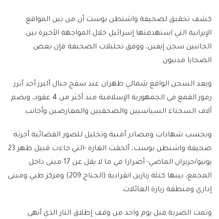
كشف تحقيق لصحيفة واشنطن بوست أن من بين المواقع
الإيرانية التي استهدفتها إسرائيل خلال المواجهة الأخيرة بين
الجانبين سجن إيفين، ووفق تحليلات الصحيفة فإن بعض
الضحايا مدنيون.
ويعد السجن الواقع شمالي طهران عند سفح جبال ألبرز أحد أبرز
رموز القمع في الجمهورية الإسلامية منذ أكثر من 4 عقود، ويضم
آلاف السجناء السياسيين والصحفيين والمعارضين وأجانب.
وبحسب شهادات ومصادر أمنية وتحليل للصور الفضائية أجرته
صحيفة واشنطن بوست، ألحقت الغارة -التي جاءت قبيل ظهر 23
يونيو/حزيران الماضي- أضرارا في ما لا يقل عن 17 مبنى داخل
المجمع، بينها كتلة زنازين انفرادية (الجناح 209) ومركز طبي ومبنى
إداري ومنطقة زيارة العائلات.
وتمت الضربة قبل يوم واحد من وقف إطلاق النار الذي أنهى