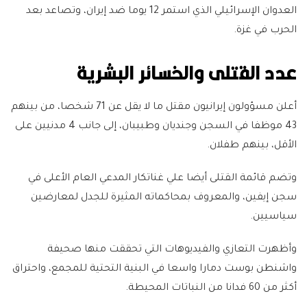
العدوان الإسرائيلي الذي استمر 12 يوما ضد إيران، وتصاعد بعد
الحرب في غزة.
عدد القتلى والخسائر البشرية
أعلن مسؤولون إيرانيون مقتل ما لا يقل عن 71 شخصا، من بينهم
43 موظفا في السجن وجنديان وطبيبان، إلى جانب 4 مدنيين على
الأقل، بينهم طفلان.
وتضم قائمة القتلى أيضا علي غناتكار المدعي العام الأعلى في
سجن إيفين، والمعروف بمحاكماته المثيرة للجدل لمعارضين
سياسيين.
وأظهرت التعازي والفيديوهات التي تحققت منها صحيفة
واشنطن بوست دمارا واسعا في البنية التحتية للمجمع، واحتراق
أكثر من 60 فدانا من النباتات المحيطة.