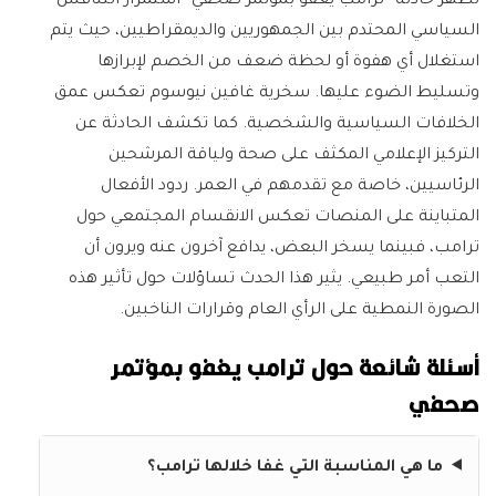
تُظهر حادثة “ترامب يغفو بمؤتمر صحفي” استمرار التنافس
السياسي المحتدم بين الجمهوريين والديمقراطيين، حيث يتم
استغلال أي هفوة أو لحظة ضعف من الخصم لإبرازها
وتسليط الضوء عليها. سخرية غافين نيوسوم تعكس عمق
الخلافات السياسية والشخصية. كما تكشف الحادثة عن
التركيز الإعلامي المكثف على صحة ولياقة المرشحين
الرئاسيين، خاصة مع تقدمهم في العمر. ردود الأفعال
المتباينة على المنصات تعكس الانقسام المجتمعي حول
ترامب، فبينما يسخر البعض، يدافع آخرون عنه ويرون أن
التعب أمر طبيعي. يثير هذا الحدث تساؤلات حول تأثير هذه
الصورة النمطية على الرأي العام وقرارات الناخبين.
أسئلة شائعة حول ترامب يغفو بمؤتمر
صحفي
ما هي المناسبة التي غفا خلالها ترامب؟