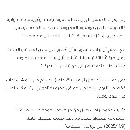
ولم يفوت الديمقراطيون لحظة غفوة ترامب، وأبرزهم حاكم ولاية
كاليفورنيا غافين نيوسوم المعروف بانتقاداته الحادة للرئيس
الجمهوري، إذ غرّد بسخرية: "ترامب النعسان عاد مجددا".
مع العلم أن ترامب سبق له أن أطلق على بايدن لقب "جو النائم"،
وقال مرة "أنا الأكثر شبابا، فأنا ما أزال شابا مفعما بالحيوية
والنشاط.. عندما أنظر إلى جو (بايدن)، لا أعرف".
وفي وقت سابق، قال ترامب (79 عاما) إنه ينام من 3 أو 4 ساعات
فقط في اليوم، بينما من هم في عمره يحتاجون إلى 7 أو 8 ساعات
من النوم يوميا.
وأثارت غفوة ترامب خلال مؤتمر صحفي موجة من التعليقات
الممزوجة بعضها بسخرية. وقد رصدت بعضها حلقة
(2025/11/9) من برنامج " شبكات".