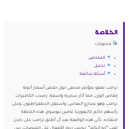
الـخـلاصـة
محتويات:
الملخص
تحليل
أسئلة شائعة
ترامب يغفو بمؤتمر صحفي حول خفض أسعار أدوية
إنقاص الوزن، مما أثار سخرية واسعة. رصدت الكاميرات
ترامب وهو يصارع النعاس، واستغل الديمقراطيون، وعلى
رأسهم حاكم كاليفورنيا غافين نيوسوم، هذه اللحظة
لانتقاده. تأتي هذه الواقعة بعد أن أطلق ترامب على بايدن
لقب “جو النائم”. تباينت ردود الأفعال على المنصات، بين