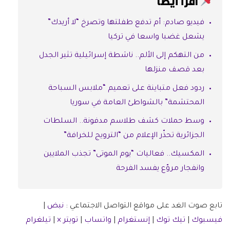
اقرأ أيضًا
فيديو صادم: أم تدفع طفلتها وتصرخ “لا أريدك”
يشعل غضبا واسعا في تركيا
من التهكم إلى الألم.. ناشطة إسرائيلية تثير الجدل
بعد قصف منزلها
ردود فعل متباينة على تعميم “ملابس السباحة
المحتشمة” بالشواطئ العامة في سوريا
وسط حملات كشف طلاسم مدفونة.. السلطات
الجزائرية تحذّر الإعلام من “الترويج للخرافة”
المكسيك.. فعاليات “يوم الموتى” تجذب الملايين
وانفجار مروّع يفسد الفرحة
تابع صوت الغد على مواقع التواصل الاجتماعي :
نبض
|
فيسبوك
|
تيك توك
|
إنستغرام
|
واتساب
|
تويتر ×
|
تيلغرام