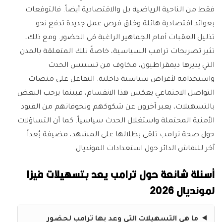
فقط من الناحية الرياضية بل والاقتصادية أيضاً. فالتوقعات
بعوائد اقتصادية هائلة وخلق فرص عمل جديدة تدفع نحو
تذليل العقبات أمام الجماهير الراغبة في الحضور. ومع ذلك،
تثير تصريحات ترامب السياسية، خاصةً تلك المتعلقة بالمدن
التي يديرها ديمقراطيون، مخاوف من تسييس الحدث
واستخدامه لأغراض سياسية داخلية. التفاعل على منصات
التواصل الاجتماعي يعكس هذا الانقسام، فبينما يرحب البعض
بالتسهيلات، يعبر آخرون عن شكوكهم وتخوفاتهم من القيود
الأمنية المحتملة واستغلال الحدث سياسياً. كما أن التساؤلات
حول صحة ترامب تلقي بظلالها على المشهد، مضيفة بُعداً
آخر للنقاش الدائر حول استعدادات المونديال.
أسئلة شائعة حول ترامب يعد بتسهيلات فيزا
لمونديال 2026
ما هي التسهيلات التي وعد بها ترامب لحضور