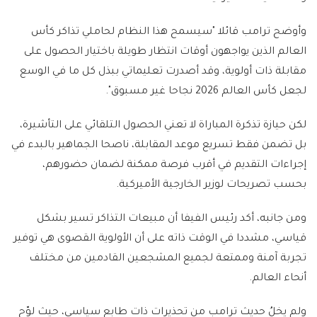
وأوضح ترامب قائلا "سيسمح هذا النظام لحاملي تذاكر كأس
العالم الذين يواجهون أوقات انتظار طويلة باختيار الحصول على
مقابلة ذات أولوية، وقد أصدرت تعليماتي ببذل كل ما في الوسع
لجعل كأس العالم 2026 نجاحا غير مسبوق".
لكن حيازة تذكرة المباراة لا تعني الحصول التلقائي على التأشيرة،
بل تضمن فقط تسريع موعد المقابلة، ناصحا الجماهير بالبدء في
إجراءات التقديم في أقرب فرصة ممكنة لضمان حضورهم،
بحسب تصريحات لوزير الخارجية الأميركية.
ومن جانبه، أكد رئيس الفيفا أن مبيعات التذاكر تسير بشكل
قياسي، مشددا في الوقت ذاته على أن الأولوية القصوى هي توفير
تجربة آمنة وممتعة لجميع المشجعين القادمين من مختلف
أنحاء العالم.
ولم يخلُ حديث ترامب من تحذيرات ذات طابع سياسي، حيث لوّح