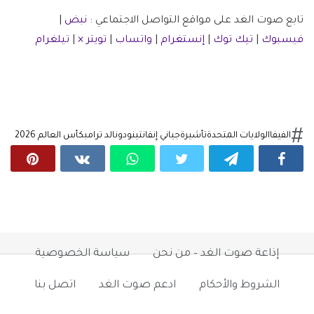
تابع صوت الغد على مواقع التواصل الاجتماعي :
نبض
|
فيسبوك
|
تيك توك
|
إنستغرام
|
واتساب
|
تويتر ×
|
تيلغرام
الفيفا
الولايات المتحدة
تأشيرة
جياني إنفانتينو
دونالد ترامب
كأس العالم 2026
إذاعة صوت الغد – من نحن
سياسة الخصوصية
الشروط والأحكام
ادعم صوت الغد
اتصل بنا