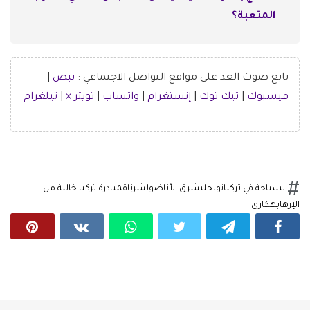
المتعبة؟
تابع صوت الغد على مواقع التواصل الاجتماعي :
نبض
|
فيسبوك
|
تيك توك
|
إنستغرام
|
واتساب
|
تويتر ×
|
تيلغرام
السياحة في تركيا
تونجلي
شرق الأناضول
شرناق
مبادرة تركيا خالية من
الإرهاب
هكاري