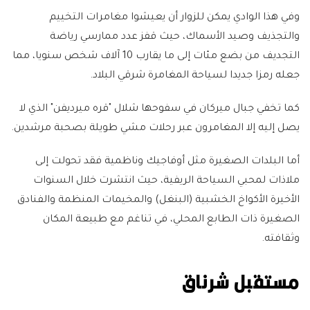
وفي هذا الوادي يمكن للزوار أن يعيشوا مغامرات التخييم
والتجذيف وصيد الأسماك، حيث قفز عدد ممارسي رياضة
التجديف من بضع مئات إلى ما يقارب 10 آلاف شخص سنويا، مما
جعله رمزا جديدا لسياحة المغامرة شرقي البلاد.
كما تخفي جبال ميركان في سفوحها شلال "قره ميرديفن" الذي لا
يصل إليه إلا المغامرون عبر رحلات مشي طويلة بصحبة مرشدين.
أما البلدات الصغيرة مثل أوفاجيك وناظمية فقد تحولت إلى
ملاذات لمحبي السياحة الريفية، حيث انتشرت خلال السنوات
الأخيرة الأكواخ الخشبية (البنغل) والمخيمات المنظمة والفنادق
الصغيرة ذات الطابع المحلي، في تناغم مع طبيعة المكان
وثقافته.
مستقبل شرناق