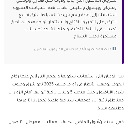
مهرجان الأناضول الذي جاب ولايات مثل هكاري وتونجلي
وشرناق وبينغول وبتليس. تهدف هذه السياسة التنموية
المتكاملة إلى إعادة رسم خريطة السياحة التركية، مع
التركيز على الأمن والانفتاح والاستثمار. تواجه هذه المناطق
تحديات في البنية التحتية، ولكنها تشهد تحسينات
مستمرة لجذب السياح.
خلاصة مختصرة لأهم ما جاء في الخبر قبل التفاصيل
بين الوديان التي استعادت سكونها والقمم التي أزيح عنها ركام
الخوف توجهت الأنظار في أواخر صيف 2025 نحو شرق وجنوب
شرق الأناضول، حيث فتحت 5 ولايات تركية أبوابها أمام الزوار، لا
كمناطق نائية، بل كوجهات سياحية واعدة تحمل تراثا عريقا
وطبيعة آسرة.
ففي سبتمبر/أيلول الماضي انطلقت فعاليات مهرجان الأناضول