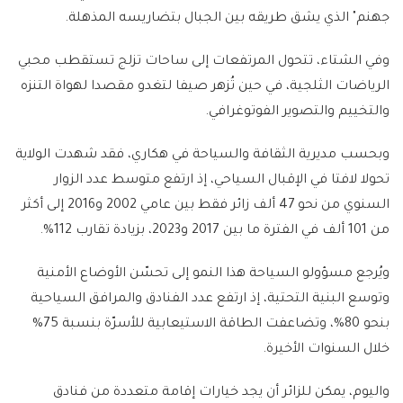
جهنم" الذي يشق طريقه بين الجبال بتضاريسه المذهلة.
وفي الشتاء، تتحول المرتفعات إلى ساحات تزلج تستقطب محبي
الرياضات الثلجية، في حين تُزهر صيفا لتغدو مقصدا لهواة التنزه
والتخييم والتصوير الفوتوغرافي.
وبحسب مديرية الثقافة والسياحة في هكاري، فقد شهدت الولاية
تحولا لافتا في الإقبال السياحي، إذ ارتفع متوسط عدد الزوار
السنوي من نحو 47 ألف زائر فقط بين عامي 2002 و2016 إلى أكثر
من 101 ألف في الفترة ما بين 2017 و2023، بزيادة تقارب 112%.
ويُرجع مسؤولو السياحة هذا النمو إلى تحسّن الأوضاع الأمنية
وتوسع البنية التحتية، إذ ارتفع عدد الفنادق والمرافق السياحية
بنحو 80%، وتضاعفت الطاقة الاستيعابية للأسرّة بنسبة 75%
خلال السنوات الأخيرة.
واليوم، يمكن للزائر أن يجد خيارات إقامة متعددة من فنادق