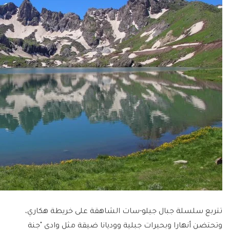
تتربع سلسلة جبال جيلو-سات الشاهقة على خريطة هكاري،
وتحتضن أنهارا وبحيرات جبلية ووديانا ضيقة مثل وادي "جنة