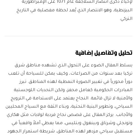
لإحياء ذكرى انتصار السلاجقة عام 1071 على الإمبراطورية
البيزنطية، وهو الانتصار الذي يُعد لحظة مفصلية في التاريخ
التركي.
تحليل وتفاصيل إضافية
يسلط المقال الضوء على التحول الذي تشهده مناطق شرق
تركيا بعد سنوات من الصراعات، وكيف يمكن للسياحة أن تلعب
دوراً محورياً في تغيير الصورة النمطية لهذه المناطق. تبرز
المبادرات الحكومية كعامل محفز، ولكن التحديات اللوجستية
والأمنية لا تزال قائمة. النجاح يعتمد على الاستدامة في الترويج
السياحي، وتطوير البنية التحتية، وبناء الثقة مع السياح المحليين
والأجانب. يركز المقال على قصص نجاح فردية لولايات مثل هكاري
وتونجلي وشرناق وبينغول وبتليس، مما يعطي أملاً واقعياً في
مستقبل سياحي مزدهر لهذه المناطق، شريطة استمرار الجهود