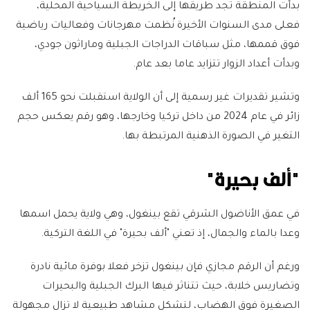
بدأت المنطقة تجد طريقها إلى الخريطة السياحية المحلية،
فعلى مدى السنوات الأخيرة نُظمت مهرجانات وفعاليات رياضية
فوق قممها، مثل سباقات الدراجات الجبلية وماراثون جودي،
وبدأت أعداد الزوار تتزايد عاما بعد عام.
وتشير تقديرات غير رسمية إلى أن الولاية استقبلت نحو 165 ألف
زائر في عام 2024 من داخل تركيا وخارجها، وهو رقم يعكس حجم
التغير في الصورة الذهنية المرتبطة بها.
"ألف بحيرة"
في عمق الأناضول الشرقي تقع بينغول، وهي ولاية يحمل اسمها
وعدا بالماء والجمال، إذ تعني "ألف بحيرة" في اللغة التركية.
ورغم أن الرقم مجازي فإن بينغول تزخر فعلا بوفرة مائية نادرة
وتضاريس خلابة، حيث تتناثر فيها البرك الجبلية والبحيرات
الصغيرة فوق الهضاب، لتشكل مشاهد طبيعية لا تزال مجهولة