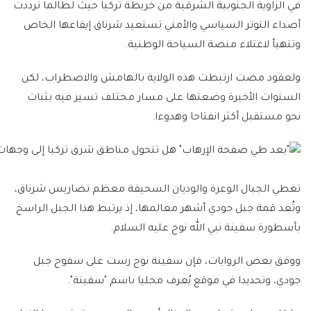
في الزاوية الجنوبية الشرقية من خريطة تركيا حيث لطالما ترددت
أصداء التوتر السياسي والأمني تستعيد شرناق إيقاعها الخاص
وتتهيأ لاعتلاء منصة السياحة الوطنية.
ولعقود مضت ارتبطت هذه الولاية بالهامش والاضطراب، لكن
السنوات الأخيرة وضعتها على مسار مختلف تسير فيه بثبات
نحو مستقبل أكثر انفتاحا وهدوءا.
تغطي الجبال الوعرة والوديان السحيقة معظم تضاريس شرناق،
وتُعد قمة جبل جودي أشهر معالمها، إذ يرتبط هذا الجبل الراسخ
بأسطورة سفينة نبي الله نوح عليه السلام.
ووفق بعض الروايات، فإن سفينة نوح رست على سفوح جبل
جودي، وتحديدا في موقع يُعرف محليا باسم "سفينة".