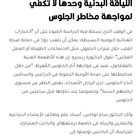
اللياقة البدنية وحدها لا تكفي
لمواجهة مخاطر الجلوس
في الوقت الذي تسلط فيه الدراسة الضوء على أن “الخيارات
الغذائية اليومية البسيطة، يمكن أن تلعب دورا في حماية صحة
القلب خلال فترات الخمول، مثل الاجتماعات الطويلة أو العمل
المكتبي”؛ تقول الدكتورة رينديرو: إن هذه الأطعمة الغنية
بالفلافانول، تفيد في مواجهة آثار الجلوس المُفرط، “من خلال
محافظتها على صحة الأوعية الدموية في الذراعين والساقين
أثناء الجلوس، لدى الرجال الأصحاء، بغض النظر عن مستوى
لياقتهم البدنية”؛ وخصوصا عند تناولها قبل ساعتين من
الجلوس.
وأكد الدكتور سام لوكاس، أستاذ علم وظائف الأعضاء الدماغية
والتمارين والبيئة في جامعة برمنغهام، والباحث المشارك
للدراسة، أن الباحثين توصلوا إلى: