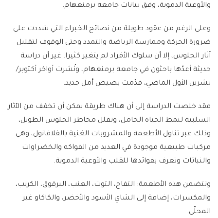
والأوعية الدموية، وفق بيانات جامعة برمنغهام.
وعلى الرغم من عقود طويلة من نصائح الخبراء التي شددت على
ضرورة الحركة وممارسة الرياضة والتمدد وحتى الوقوف لتقليل
آثار الجلوس، إلا أن سلوك الأفراد لم يتغير كثيرا. غير أن دراسة
حديثة أعدّها باحثون في جامعة برمنغهام، ونُشرت أواخر أكتوبر/
تشرين الأول الماضي، قدّمت بصيص أمل جديد.
فقد خلصت الدراسة إلى أن هناك طريقة يمكن أن تخفف من الآثار
السلبية لنمط الحياة الخامل، وتقلل مخاطر الجلوس الطويل،
وذلك عبر تناول الأطعمة والمشروبات الغنية بالفلافانول، وهي
مركبات طبيعية موجودة في العديد من الفواكه والخضراوات
والنباتات وتعرف بفوائدها للقلب والأوعية الدموية.
وتتضمن هذه الأطعمة: التفاح، التوت، العنب، البرقوق، الكرنب،
والمكسرات، إضافة إلى الشاي الأسود والأخضر، والكاكاو غير
المحلّى.