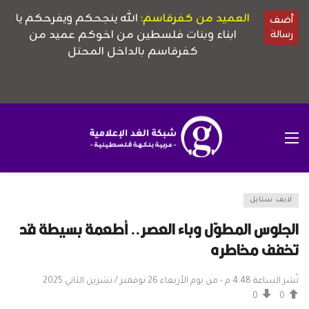
لايف ستايل
الجلوس المطوّل وباء العصر.. أطعمة بسيطة قد
تخفف مخاطره
نُشر الساعة 4:48 م - من يوم الأربعاء 26 نوفمبر / تشرين الثاني 2025
0
0