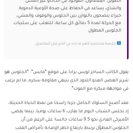
الطويل. الفلافانول، الموجود في الكاكاو غير المحلى
والشاي، يساعد في الحفاظ على صحة الأوعية الدموية.
خبراء ينصحون بالتوازن بين الجلوس والوقوف والمشي،
مع الحركة لمدة 5 دقائق كل ساعة، للتغلب على سلبيات
الجلوس المطول.
خلاصة مختصرة لأهم ما جاء في الخبر قبل التفاصيل
يقول الكاتب الساخر لويس برادا على موقع “فايس”: “الجلوس هو
شرير العصر، العدو اللدود الذي ينبغي مقاومة سحره، ما لم نرغب
في مواجهة مبكرة مع الموت”.
فقد أصبح السلوك الخامل جزءا راسخا من نمط الحياة الحديثة،
إذ يجلس الشباب اليوم ما يقارب 6 ساعات يوميا، بينما يقضي
الأميركي العادي نحو 9.5 ساعات جالسا؛ على الرغم من أن
الجلوس المطوّل يرتبط بارتفاع خطر الإصابة بأمراض القلب