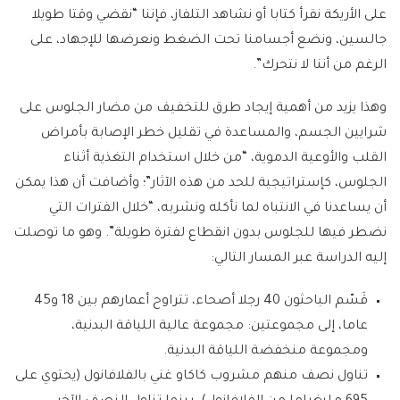
على الأريكة نقرأ كتابا أو نشاهد التلفاز، فإننا “نقضي وقتا طويلا
جالسين، ونضع أجسامنا تحت الضغط ونعرضها للإجهاد، على
الرغم من أننا لا نتحرك”.
وهذا يزيد من أهمية إيجاد طرق للتخفيف من مضار الجلوس على
شرايين الجسم، والمساعدة في تقليل خطر الإصابة بأمراض
القلب والأوعية الدموية، “من خلال استخدام التغذية أثناء
الجلوس، كإستراتيجية للحد من هذه الآثار”؛ وأضافت أن هذا يمكن
أن يساعدنا في الانتباه لما نأكله ونشربه، “خلال الفترات التي
نضطر فيها للجلوس بدون انقطاع لفترة طويلة”. وهو ما توصلت
إليه الدراسة عبر المسار التالي:
قَسّم الباحثون 40 رجلا أصحاء، تتراوح أعمارهم بين 18 و45
عاما، إلى مجموعتين: مجموعة عالية اللياقة البدنية،
ومجموعة منخفضة اللياقة البدنية.
تناول نصف منهم مشروب كاكاو غني بالفلافانول (يحتوي على