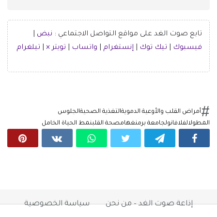
تابع صوت الغد على مواقع التواصل الاجتماعي :
نبض
|
فيسبوك
|
تيك توك
|
إنستغرام
|
واتساب
|
تويتر ×
|
تيلغرام
أمراض القلب والأوعية الدموية
التغذية الصحية
الجلوس
المطول
الفلافانول
جامعة برمنغهام
صحة القلب
نمط الحياة الخامل
إذاعة صوت الغد – من نحن
سياسة الخصوصية