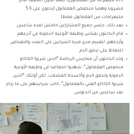
695 مليغراما من الفلافانول)، بينما تناول النصف الآخر
مشروبا وهميا منخفض الفلافانول (يحتوي على 5.6
مليغرامات من الفلافانول فقط).
بعد ذلك، جلس جميع المشاركين خاملين لمدة ساعتين.
قام الباحثون بقياس وظيفة الأوعية الدموية في أذرعهم
وأرجلهم، لتقييم مدى قدرة الشرايين على التمدد والانقباض
للحفاظ على تدفق الدم.
وجد الباحثون أن ممارسي الرياضة “الذين شربوا الكاكاو
منخفض الفلافانول”، شهدوا انخفاضا في وظيفة الأوعية
الدموية وتدفق الدم وأكسجة العضلات. لكن أولئك “الذين
شربوا الكاكاو الغني بالفلافانول”، كانت شرايينهم على ما يرام
بعد ساعتين من الجلوس.