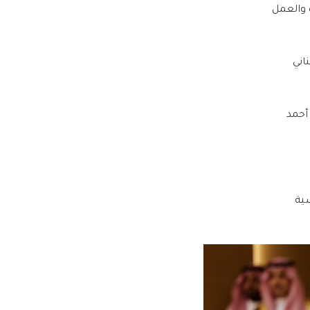
 والعمل
اني
أحمد
سية