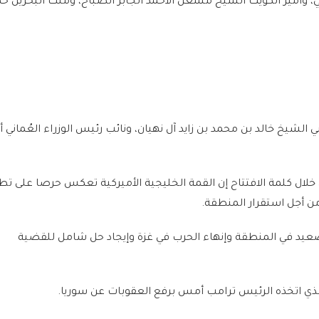
ي، وأمير الكويت الشيخ مشعل الأحمد الجابر الصباح، وملك البحرين حم
 الشيخ خالد بن محمد بن زايد آل نهيان، ونائب رئيس الوزراء العُماني 
لال كلمة الافتتاح إن القمة الخليجية الأميركية تعكس حرصا على تطو
ن أجل استقرار المنطقة.
يد في المنطقة وإنهاء الحرب في غزة وإيجاد حل شامل للقضية
الذي اتخذه الرئيس ترامب أمس برفع العقوبات عن سوريا.