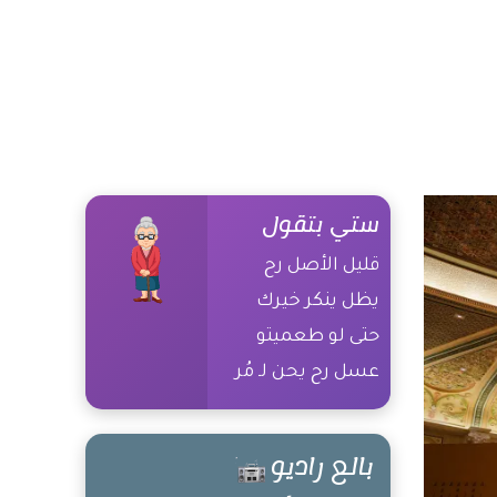
ستي بتقول
قليل الأصل رح
يظل ينكر خيرك
حتى لو طعميتو
عسل رح يحن لـ مُر
غيرك
بالع راديو