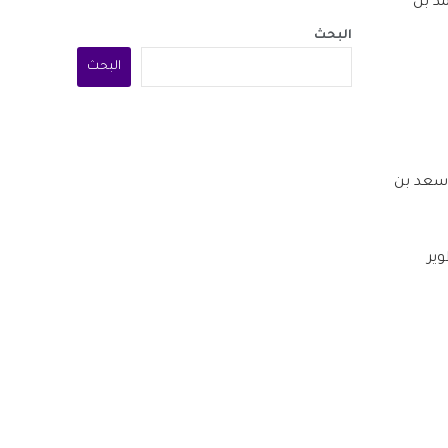
د بن
البحث
البحث
أسعد بن
ير