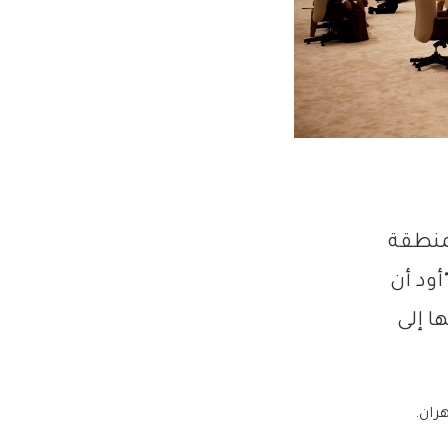
لمنطقة
أود أن
ا إلى
ران.