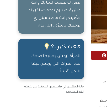
يعني لو عضّيت لسانك وانت
مش قاصد رح يوجعك، لكن لو
عضّيته وانت قاصد مش رح
يوجعك بالمرّة.. اللي بدي
أحكيلك إياه؛ عقلك مش رح
يستوعب الأشياء اللي مش
معك خبر ..؟
متوقعها ورح توجعه أكثر من
Pinterest
الأشياء اللي عقلك حاسب
المرأة ترمش بعينيها ضعف
حسابها
عدد المرات التي يرمش فيها
الرجل تقريباً
عهد
حالة الطقس في فلسطين المحتلة من شبكة
الغد الإعلامية
 قطر