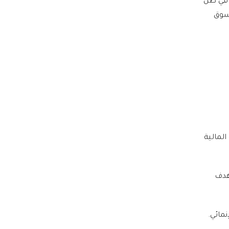
 في ظل
 سوق
62 مليار دولار) للسنة المالية
 مستهدف