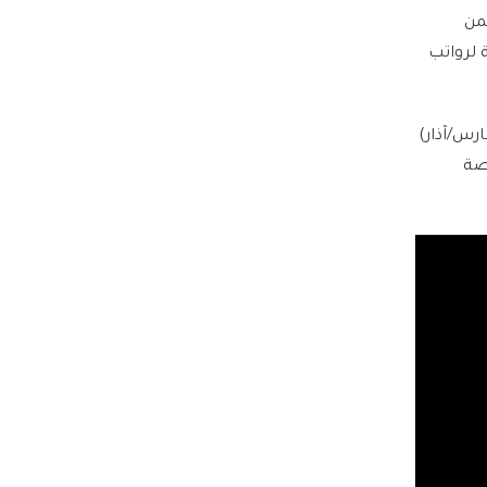
تتضمن
1.9 مليار دولار) إضافية لرواتب
ن وتنتهي في مارس/آذار)
يار دولار مخصصة