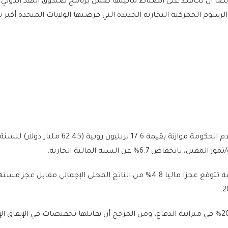
أيضا أن تحافظ على انضباط ماليتها ضمن برنامج صندوق النقد الدولي
الرسوم الجمركية التجارية الجديدة التي فرضتها الولايات المتحدة أكبر
وترجّح تقارير إعلامية أن تقدم الحكومة موازنة بقيمة 17.6 تريليون روبية (.45
انخفاض 6.7% عن السنة المالية الجارية.
ووفقا للتقارير، فإن الحكومة تتوقع عجزا ماليا 4.8% من الناتج المحلي الإجمالي مقابل عجز