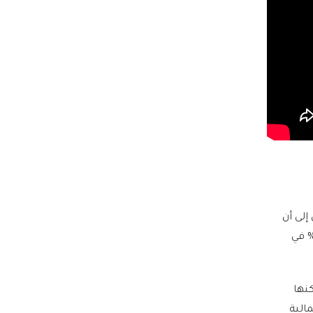
لى أن
لاد سينمو 2.7% على الأرجح في السنة المنتهية في يونيو/حزيران 2025 مقارنة بنمو 2.5% في
لحالية، لكنها
وا 2.6% في السنة المالية