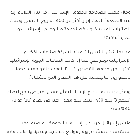
وقال مكتب الصحافة الحكومي الإسرائيلي، في بيان الثلاثاء، إنه
منذ الجمعة أطلقت إيران أكثر من 400 صاروخ باليستي ومئات
الطائرات المسيرة، وسقط نحو 35 صاروخا في إسرائيل، دون
تحديد أماكنها.
وعندما سُئل الرئيس التنفيذي لشركة صناعات الفضاء
الإسرائيلية بوعز ليفي عما إذا كانت الدفاعات الجوية الإسرائيلية
تقترب من حدودها القصوى، قال "لا توجد دولة واجهت هجمات
بالصواريخ الباليستية على هذا النطاق الذي تحمّلناه".
وتُقدّر مؤسسة الدفاع الإسرائيلية أن معدل اعتراض ناجح لنظام
"سهم 3" يبلغ 90%، بينما يبلغ معدل اعتراض نظام "ثاد" حوالي
40% فقط.
وتشن إسرائيل حربا على إيران منذ الجمعة الماضية، وقد
استهدفت منشآت نووية ومواقع عسكرية ومدنية واغتالت قادة