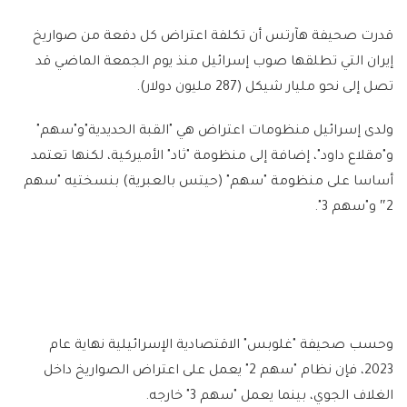
قدرت صحيفة هآرتس أن تكلفة اعتراض كل دفعة من صواريخ
إيران التي تطلقها صوب إسرائيل منذ يوم الجمعة الماضي قد
تصل إلى نحو مليار شيكل (287 مليون دولار).
ولدى إسرائيل منظومات اعتراض هي "القبة الحديدية"و"سهم"
و"مقلاع داود"، إضافة إلى منظومة "ثاد" الأميركية، لكنها تعتمد
أساسا على منظومة "سهم" (حيتس بالعبرية) بنسختيه "سهم
2″ و"سهم 3".
وحسب صحيفة "غلوبس" الاقتصادية الإسرائيلية نهاية عام
2023، فإن نظام "سهم 2" يعمل على اعتراض الصواريخ داخل
الغلاف الجوي، بينما يعمل "سهم 3" خارجه.