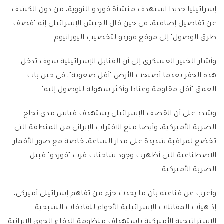
إسرائيليا جديدا استهدف منشأة فوردو النووية، من دون الكشف
عن تفاصيل إضافية، في حين قال الجيش الإسرائيلي إنه "قصف
طرق الوصول" إلى موقع فوردو لتخصيب اليورانيوم.
وأشار الخبير العسكري إلى أن القنابل الإسرائيلية سوف تدخل
هذه الحفر بعدما أصبحت الأرض "أقل صعوبة"، في حين بات
العمق "أقل مقاومة وعنادا وأكثر سهولة للوصول إليه".
وشدد على أن القصف الإسرائيلي يستهدف قياس مدى نجاح
الضربة الأميركية، وأيضا منع الاقتراب الإيراني من المنطقة التي
تخضع لمراقبة شديدة على مدار الساعة، خاصة مع صور الأقمار
الاصطناعية التي أظهرت وجود شاحنات قرب "فوردو" قبيل
الضربة الأميركية.
وأعرب عن قناعته بأن ما يحدث جزء من تفاهم إسرائيلي أميركي،
إذ هيأت المقاتلات الإسرائيلية الأجواء للقاذفات الشبحية
الإستراتيجية الأميركية باستهداف منظومة الدفاع الجوي الإيرانية