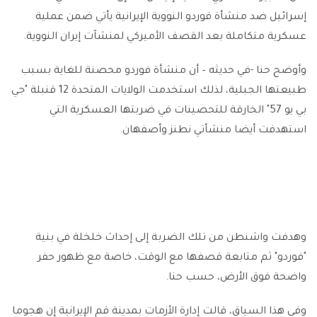
إسرائيل ضد منشأة فوردو النووية الإيرانية يأتي ضمن عملية
عسكرية متكاملة بعد القصف الأميركي لمنشآت إيران النووية.
وأوضح حنا -في حديثه – أن منشأة فوردو محصنة للغاية بسبب
طبيعتها الجبلية، لذلك استخدمت الولايات المتحدة 12 قنبلة "جي
بي يو 57" الخارقة للتحصينات في ضربتها العسكرية التي
استهدفت أيضا منشأتي نطنز وأصفهان.
وهدفت واشنطن من تلك الضربة إلى إحداث خلخلة في بنية
"فوردو" ثم متابعة قصفها مع الوقت، خاصة مع ظهور حفر
واضحة فوق الأرض، حسب حنا.
وفي هذا السياق، قالت إدارة الأزمات بمدينة قم الإيرانية إن هجوما