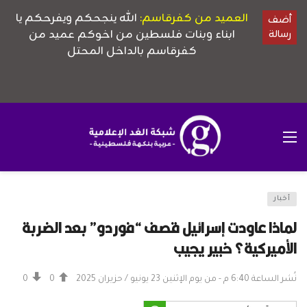
أخبار
لماذا عاودت إسرائيل قصف “فوردو” بعد الضربة
الأميركية؟ خبير يجيب
نُشر الساعة 6:40 م - من يوم الإثنين 23 يونيو / حزيران 2025
0
0