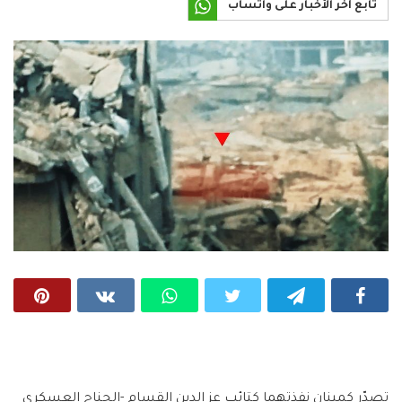
تابع آخر الأخبار على واتساب
تصدّر كمينان نفذتهما كتائب عز الدين القسام -الجناح العسكري