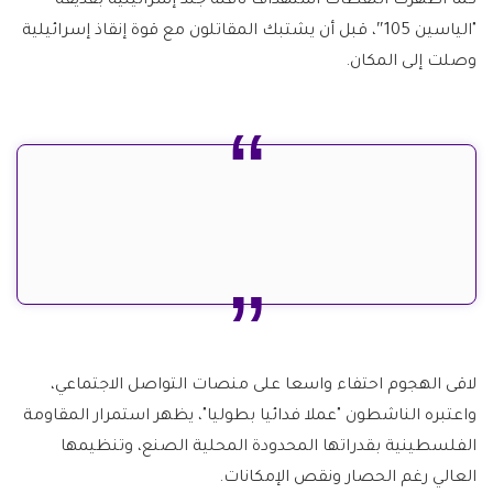
كما أظهرت اللقطات استهداف ناقلة جند إسرائيلية بقذيفة
"الياسين 105″، قبل أن يشتبك المقاتلون مع قوة إنقاذ إسرائيلية
وصلت إلى المكان.
لاقى الهجوم احتفاء واسعا على منصات التواصل الاجتماعي،
واعتبره الناشطون "عملا فدائيا بطوليا"، يظهر استمرار المقاومة
الفلسطينية بقدراتها المحدودة المحلية الصنع، وتنظيمها
العالي رغم الحصار ونقص الإمكانات.