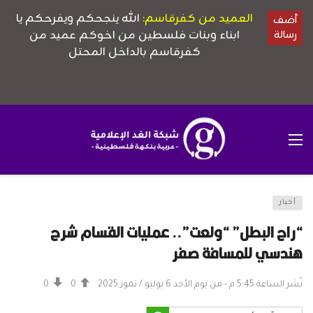
أخبار
“راح البطل” “ولعت”.. عمليات القسام شرح
هندسي للمسافة صفر
نُشر الساعة 5:45 م - من يوم الأحد 6 يوليو / تموز 2025
0
0