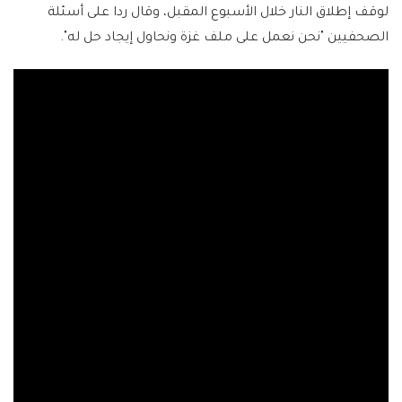
لوقف إطلاق النار خلال الأسبوع المقبل، وقال ردا على أسئلة
الصحفيين "نحن نعمل على ملف غزة ونحاول إيجاد حل له".