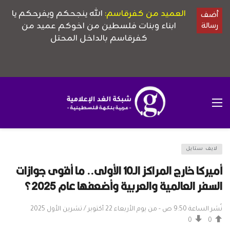
لايف ستايل
أميركا خارج المراكز الـ10 الأولى.. ما أقوى جوازات
السفر العالمية والعربية وأضعفها عام 2025؟
نُشر الساعة 9:50 ص - من يوم الأربعاء 22 أكتوبر / تشرين الأول 2025
0
0