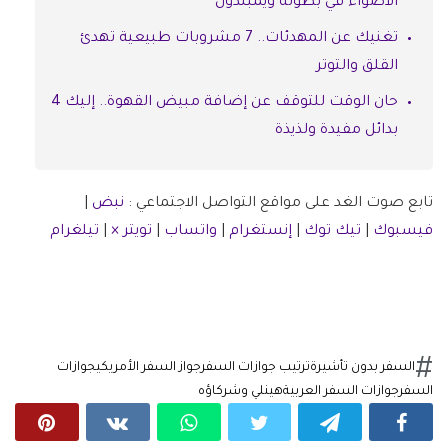
الأضواء في بطولة ويمبلدون
تغنيك عن المهدئات.. 7 مشروبات طبيعية تهدئ
القلق والتوتر
حان الوقت للتوقف عن إضافة مبيض القهوة.. إليك 4
بدائل مفيدة ولذيذة
تابع صوت الغد على مواقع التواصل الاجتماعي :
نبض
|
فيسبوك
|
تيك توك
|
إنستغرام
|
واتساب
|
تويتر ×
|
تيلغرام
السفر بدون تأشيرة
ترتيب جوازات السفر
جواز السفر الأمريكي
جوازات
السفر
جوازات السفر العربية
هينلي وشركاؤه