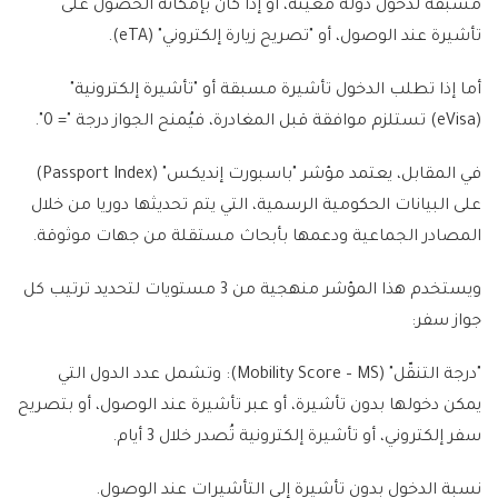
مسبقة لدخول دولة معينة، أو إذا كان بإمكانه الحصول على
تأشيرة عند الوصول، أو "تصريح زيارة إلكتروني" (eTA).
أما إذا تطلب الدخول تأشيرة مسبقة أو "تأشيرة إلكترونية"
(eVisa) تستلزم موافقة قبل المغادرة، فيُمنح الجواز درجة "= 0".
في المقابل، يعتمد مؤشر "باسبورت إنديكس" (Passport Index)
على البيانات الحكومية الرسمية، التي يتم تحديثها دوريا من خلال
المصادر الجماعية ودعمها بأبحاث مستقلة من جهات موثوقة.
ويستخدم هذا المؤشر منهجية من 3 مستويات لتحديد ترتيب كل
جواز سفر:
"درجة التنقّل" (Mobility Score – MS): وتشمل عدد الدول التي
يمكن دخولها بدون تأشيرة، أو عبر تأشيرة عند الوصول، أو بتصريح
سفر إلكتروني، أو تأشيرة إلكترونية تُصدر خلال 3 أيام.
نسبة الدخول بدون تأشيرة إلى التأشيرات عند الوصول.