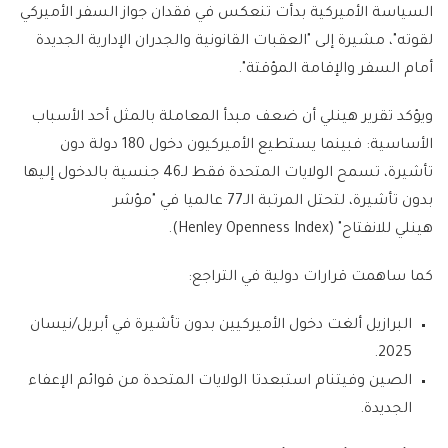
السياسة الأميركية بدأت تنعكس في فقدان جواز السفر الأميركي
لقوته"، مشيرة إلى "العقبات القانونية والجدران الإدارية الجديدة
أمام السفر والإقامة المؤقتة".
ويؤكد تقرير هينلي أن ضعف مبدأ المعاملة بالمثل أحد الأسباب
الأساسية: فبينما يستطيع الأميركيون دخول 180 دولة دون
تأشيرة، تسمح الولايات المتحدة فقط لـ46 جنسية بالدخول إليها
بدون تأشيرة، لتحتل المرتبة الـ77 عالميا في "مؤشر
هينلي للانفتاح" (Henley Openness Index).
كما ساهمت قرارات دولية في التراجع:
البرازيل ألغت دخول الأميركيين بدون تأشيرة في أبريل/نيسان
2025.
الصين وفيتنام استبعدتا الولايات المتحدة من قوائم الإعفاء
الجديدة.