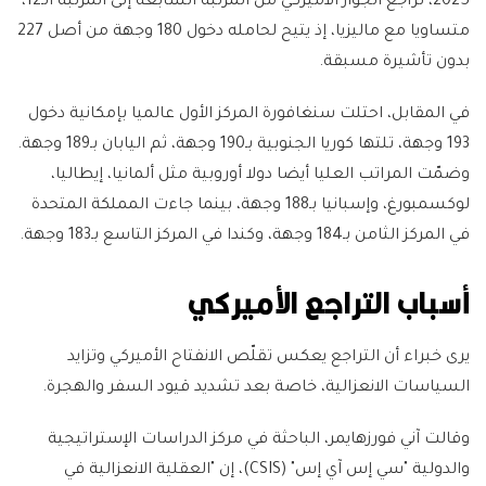
2025، تراجع الجواز الأميركي من المرتبة السابعة إلى المرتبة الـ12،
متساويا مع ماليزيا، إذ يتيح لحامله دخول 180 وجهة من أصل 227
بدون تأشيرة مسبقة.
في المقابل، احتلت سنغافورة المركز الأول عالميا بإمكانية دخول
193 وجهة، تلتها كوريا الجنوبية بـ190 وجهة، ثم اليابان بـ189 وجهة.
وضمّت المراتب العليا أيضا دولا أوروبية مثل ألمانيا، إيطاليا،
لوكسمبورغ، وإسبانيا بـ188 وجهة، بينما جاءت المملكة المتحدة
في المركز الثامن بـ184 وجهة، وكندا في المركز التاسع بـ183 وجهة.
أسباب التراجع الأميركي
يرى خبراء أن التراجع يعكس تقلّص الانفتاح الأميركي وتزايد
السياسات الانعزالية، خاصة بعد تشديد قيود السفر والهجرة.
وقالت آني فورزهايمر، الباحثة في مركز الدراسات الإستراتيجية
والدولية "سي إس آي إس" (CSIS)، إن "العقلية الانعزالية في