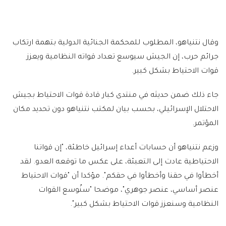
وقال نتنياهو، المطلوب للمحكمة الجنائية الدولية بتهمة ارتكاب
جرائم حرب، إن الجيش سيوسع تعداد قواته النظامية ويعزز
قوات الاحتياط بشكل كبير.
جاء ذلك ضمن حديثه في منتدى كبار قادة قوات الاحتياط بجيش
الاحتلال الإسرائيلي، بحسب بيان لمكتب نتنياهو دون تحديد مكان
المؤتمر.
وزعم نتنياهو أن حسابات أعداء إسرائيل خاطئة، "إن قواتنا
الاحتياطية عادت إلى التعبئة، على عكس ما توقعه العدو. لقد
أخطأوا في حقنا وأخطأوا في حقكم". مؤكدا أن "قوات الاحتياط
عنصر أساسي، عنصر جوهري"، موضحا "سنُوسع القوات
النظامية وسنعزز قوات الاحتياط بشكل كبير".