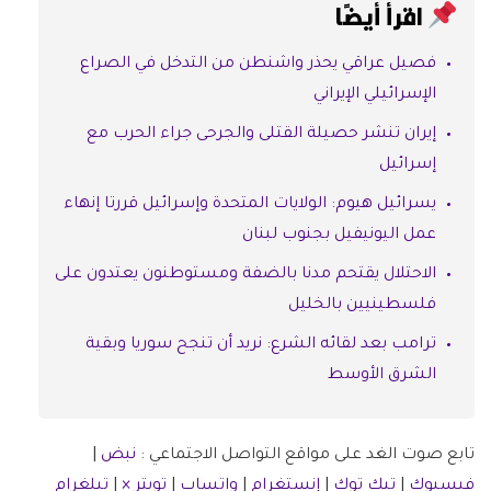
اقرأ أيضًا
فصيل عراقي يحذر واشنطن من التدخل في الصراع
الإسرائيلي الإيراني
إيران تنشر حصيلة القتلى والجرحى جراء الحرب مع
إسرائيل
يسرائيل هيوم: الولايات المتحدة وإسرائيل قررتا إنهاء
عمل اليونيفيل بجنوب لبنان
الاحتلال يقتحم مدنا بالضفة ومستوطنون يعتدون على
فلسطينيين بالخليل
ترامب بعد لقائه الشرع: نريد أن تنجح سوريا وبقية
الشرق الأوسط
تابع صوت الغد على مواقع التواصل الاجتماعي :
نبض
|
فيسبوك
|
تيك توك
|
إنستغرام
|
واتساب
|
تويتر ×
|
تيلغرام