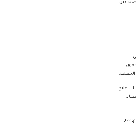
صية بين
Jama) أن مرضى
ققون
المغلقة.
 جلسات علاج
طباء
ج عبر