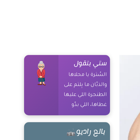
ستي بتقول
السُترة يا محلاها
والذبّان ما بِلتم على
الطنجرة اللي عليها
غطاها، اللي بدّو
التوت بياكلو
بالعلالي، وإذا شافو
بالع راديو
عالأرض بيتركو،