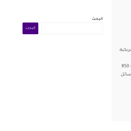
البحث
البحث
ريكية.
التحسن كالذين يحضرون جلسات أسبوعية عبر الدوائر التلفزيونية المغلقة. شارك في التجربة 850
رسائل