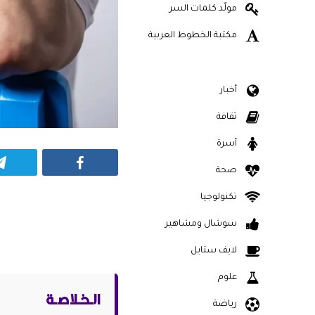
مولّد كلمات السر
مكتبة الخطوط العربية
أخبار
ثقافة
أسرة
Facebook
صحة
تكنولوجيا
سوشال ومشاهير
لايف ستايل
علوم
الـخـلاصـة
رياضة