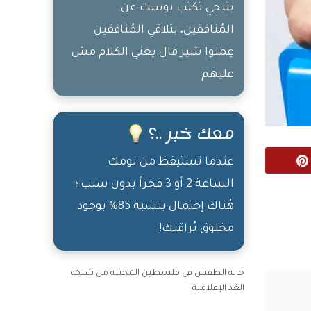
بتيجي تكتب بوست عن
والرخيص عمره ما
المُنافقين، بتلاقي المُنافقين
بِصير غالي
عِملوا شير قال يعني الكلام مش
عليهم
معك خبر ..؟
عندما تستيقظ من نومك
Pinterest
الساعة 2 أو 3 فجراً بدون سبب ؛
هُناك إحتمال بنسبة 85% بوجود
مخلوق يُراقبك!
حالة الطقس في فلسطين المحتلة من شبكة
الغد الإعلامية