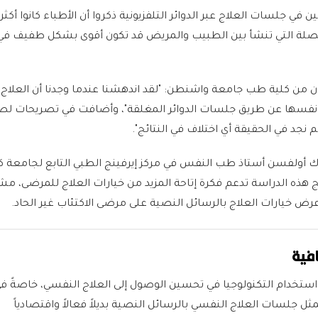
في جلسات العلاج عبر الدوائر التلفزيونية ذكروا أن الأطباء كانوا أكثر
لصلة التي تنشأ بين الطبيب والمريض قد تكون أقوى بشكل طفيف في 
يان من كلية طب جامعة واشنطن: "لقد اندهشنا عندما وجدنا أن العلاج 
ج نفسها عن طريق جلسات الدوائر المغلقة"، وأضافت في تصريحات ل
"لم نجد في الحقيقة أي اختلاف في النتائج".
رك أولفسن أستاذ طب النفس في مركز إيرفينج الطبي التابع لجامعة ك
ج هذه الدراسة تدعم فكرة إتاحة المزيد من خيارات العلاج للمرضى، مشي
رض خيارات العلاج بالرسائل النصية على مرضى الاكتئاب غير الحاد.
فية
استخدام التكنولوجيا في تحسين الوصول إلى العلاج النفسي، خاصةً ف
تمثل جلسات العلاج النفسي بالرسائل النصية بديلاً فعالاً واقتصادياً