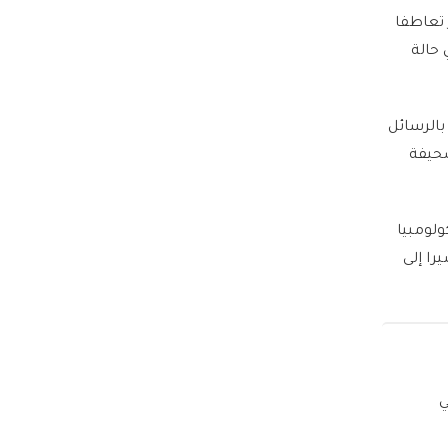
 تعاطفا
حالة
بالرسائل
صحيفة
ولومبيا
را إلى
ي