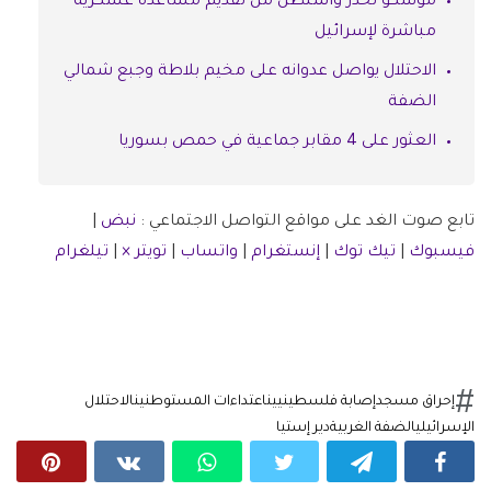
موسكو تحذر واشنطن من تقديم مساعدة عسكرية
مباشرة لإسرائيل
الاحتلال يواصل عدوانه على مخيم بلاطة وجبع شمالي
الضفة
العثور على 4 مقابر جماعية في حمص بسوريا
تابع صوت الغد على مواقع التواصل الاجتماعي :
نبض
|
فيسبوك
|
تيك توك
|
إنستغرام
|
واتساب
|
تويتر ×
|
تيلغرام
إحراق مسجد
إصابة فلسطينيين
اعتداءات المستوطنين
الاحتلال
الإسرائيلي
الضفة الغربية
دير إستيا