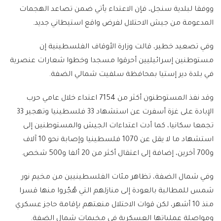
ووفقا لبلدية سنجل، فإن الاعتداء يأتي ضمن تصاعد الهجمات
المدعومة من جيش الاحتلال لفرض واقع استيطاني جديد.
وفي تصعيد خطير، قالت وزارة الأوقاف الفلسطينية إن
مستوطنين إسرائيليين أحرقوا مسجدا وخطوا شعارات عنصرية
في بلدة دير إستيا بمحافظة سلفيت شمالي الضفة.
وقد نفذ المستوطنون أكثر من 7154 اعتداء خلال عامي حرب
الإبادة على غزة أسفرت عن استشهاد 33 فلسطينيا وتهجير 33
تجمعا سكانيا، كما أدت اعتداءات الجيش والمستوطنين إلى
استشهاد ما لا يقل عن 1070 فلسطينيا وإصابة نحو 10 آلاف
و700 آخرين، إضافة إلى اعتقال أكثر من 20 ألفا و500 شخص.
وفي شمال الضفة، تظاهر مئات الفلسطينيين من مخيم نور
شمس للمطالبة بالعودة إلى منازلهم التي هُجّروا منها قسرا
منذ 10 أشهر، لكن قوات الاحتلال منعتهم بإقامة حاجز عسكري
ومواصلة عملياتها العسكرية في مخيمات شمال الضفة.